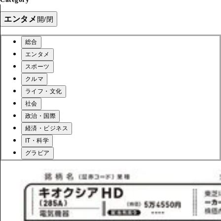
エンタメ
開/閉
総合
エンタメ
スポーツ
クルマ
ライフ・文化
社会
政治・国際
経済・ビジネス
IT・科学
グラビア