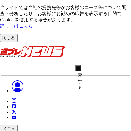
当サイトでは当社の提携先等がお客様のニーズ等について調
査・分析したり、お客様にお勧めの広告を表⽰する⽬的で
Cookie を使⽤する場合があります。
詳しくはこちら
閉じる
検
索
す
る
メニュ