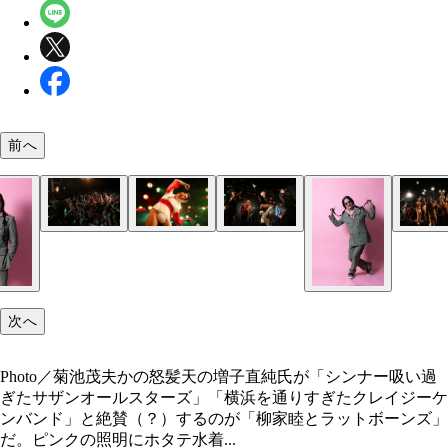
前へ
大盛況だった2024年4月4日のクラブクアトロでの
大盛況だった2024年4月4日のクラブクアトロでの
大盛況だった2024年4月4日のクラブクアトロでの
2024年4月4日クラブクアトロライブより（Photo／
2024年4月4日クラブクアトロライブより（Photo／
2024年4月4日クラブクアトロライブより（Photo／
Photo／菊池茂夫
より（Photo／菊池茂夫）
より（Photo／菊池茂夫）
より（Photo／菊池茂夫）
夫）
夫）
夫）
次へ
Photo／菊池茂夫かの怒髪天の増子直純氏が「シンナー吸い過
ぎたサザンオールスターズ」「横浜を通りすぎたクレイジーケ
ンバンド」と絶賛（？）するのが「柳家睦とラットボーンズ」
だ。ピンクの照明にホタテ水着...