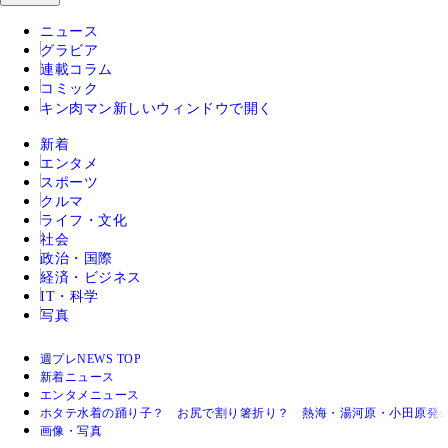
ニュース
グラビア
連載コラム
コミック
キン肉マン
新しいウィンドウで開く
新着
エンタメ
スポーツ
クルマ
ライフ・文化
社会
政治・国際
経済・ビジネス
IT・科学
写真
週プレNEWS TOP
新着ニュース
エンタメニュース
ホタテ水着の踊り子？ お尻で割り箸折り？ 熱海・湯河原・小田原発
画像・写真