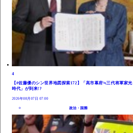
4
【#佐藤優のシン世界地図探索172】「高市幕府≒三代将軍家光
時代」が到来!?
2026年08月07日 07:00
政治・国際