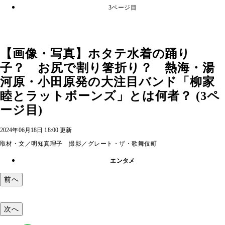
3ページ目
【画像・写真】ホタテ水着の踊り
子？ お尻で割り箸折り？ 熱海・湯
河原・小田原発の大注目バンド「柳家
睦とラットボーンズ」とは何者？ (3ペ
ージ目)
2024年06月18日 18:00 更新
取材・文／明知真理子 撮影／グレート・ザ・歌舞伎町
エンタメ
前へ
次へ