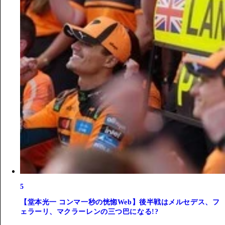
5
【堂本光一 コンマ一秒の恍惚Web】後半戦はメルセデス、フ
ェラーリ、マクラーレンの三つ巴になる!?