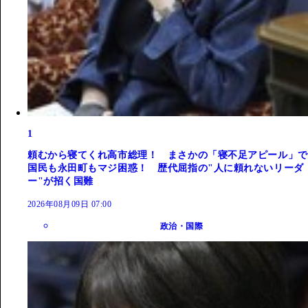
1
頼むから寝てくれ高市総理！ まさかの「寝不足アピール」で
国民も永田町もマジ困惑！ 歴代屈指の"人に頼れないリーダ
ー"が招く国難
2026年08月09日 07:00
政治・国際