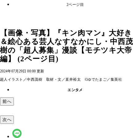
2ページ目
【画像・写真】『キン肉マン』大好き
＆絵心ある芸人なすなかにし・中西茂
樹の「超人募集」漫談【モチツキ大帝
編】 (2ページ目)
2024年07月29日 00:00 更新
超人イラスト／中西茂樹 取材・文／直井裕太 ©ゆでたまご／集英社
エンタメ
前へ
次へ