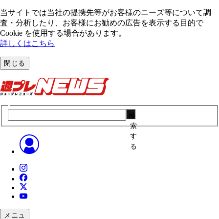
当サイトでは当社の提携先等がお客様のニーズ等について調
査・分析したり、お客様にお勧めの広告を表⽰する⽬的で
Cookie を使⽤する場合があります。
詳しくはこちら
閉じる
検
索
す
る
メニュ