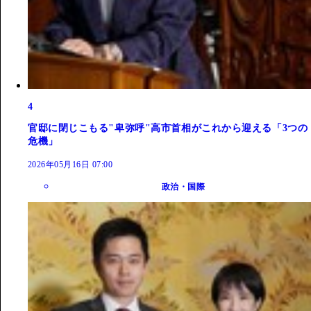
4
官邸に閉じこもる"卑弥呼"高市首相がこれから迎える「3つの
危機」
2026年05月16日 07:00
政治・国際