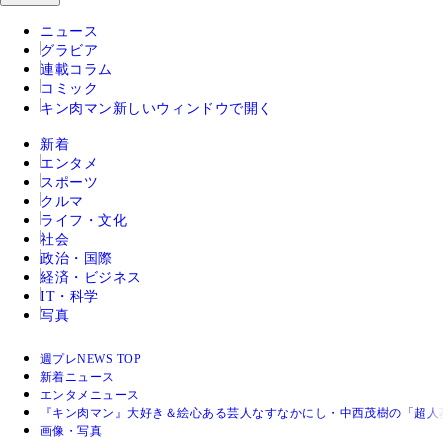
ニュース
グラビア
連載コラム
コミック
キン肉マン
新しいウィンドウで開く
新着
エンタメ
スポーツ
クルマ
ライフ・文化
社会
政治・国際
経済・ビジネス
IT・科学
写真
週プレNEWS TOP
新着ニュース
エンタメニュース
『キン肉マン』大好き＆絵心ある芸人なすなかにし・中西茂樹の「超人
画像・写真