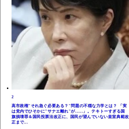
2
高市政権"それ急ぐ必要ある？"問題の不穏な力学とは？ 「実
は党内でひそかに"サナエ離れ"が......」。テキトーすぎる国
旗損壊罪＆国民投票法改正に、国民が望んでいない皇室典範改
正まで...