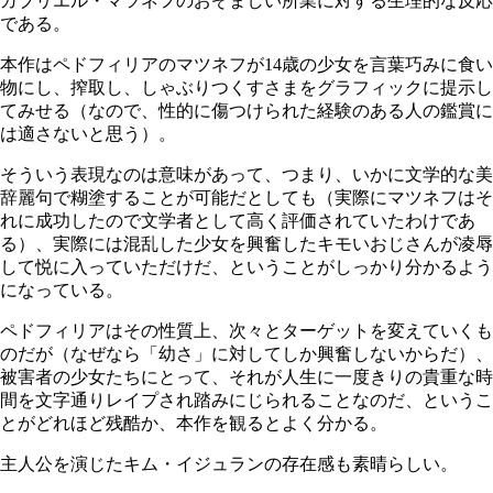
ガブリエル・マツネフのおぞましい所業に対する生理的な反応
である。
本作はペドフィリアのマツネフが14歳の少女を言葉巧みに食い
物にし、搾取し、しゃぶりつくすさまをグラフィックに提示し
てみせる（なので、性的に傷つけられた経験のある人の鑑賞に
は適さないと思う）。
そういう表現なのは意味があって、つまり、いかに文学的な美
辞麗句で糊塗することが可能だとしても（実際にマツネフはそ
れに成功したので文学者として高く評価されていたわけであ
る）、実際には混乱した少女を興奮したキモいおじさんが凌辱
して悦に入っていただけだ、ということがしっかり分かるよう
になっている。
ペドフィリアはその性質上、次々とターゲットを変えていくも
のだが（なぜなら「幼さ」に対してしか興奮しないからだ）、
被害者の少女たちにとって、それが人生に一度きりの貴重な時
間を文字通りレイプされ踏みにじられることなのだ、というこ
とがどれほど残酷か、本作を観るとよく分かる。
主人公を演じたキム・イジュランの存在感も素晴らしい。