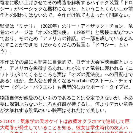
竜巻に吸い上げさせてその構造を解析するハイテク装置「ドロ
シー」がベーシックな機材になった、ということくらいしか前
作との関わりはないので、今作だけ観てもまったく問題ない。
監督は『ミナリ』（2020年）のリー・アイザック・チョン。竜
巻のイメージは『オズの魔法使』（1939年）と密接に結びつい
ており、そのため「アメリカの神話」の一部を成しているとみ
なすことができる（だからくだんの装置も「ドロシー」とい
う）。
本作はその点にも非常に自覚的で、ロデオ大会や映画館といっ
た、アメリカを象徴するあれこれが次々と竜巻に襲われる（ニ
ワトリが出てくるところも実は『オズの魔法使』への目配せで
ある）ほか、主人公と仲良くなるYouTuberのストーム・チェイ
サー（グレン・パウエル）も典型的なカウボーイ・タイプだ。
物語自体が他愛のないものであることは否定できないが、不必
要に深刻ぶらないところも好感が持てるし、何よりデカい竜巻
が大暴れする景気のいい映画はそれだけで美しい。
STORY：気象学の天才ケイトは故郷オクラホマで連続して巨
大竜巻が発生していることを知る。彼女は学生時代の友人ハ