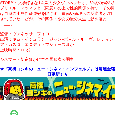
STORY：文学好きな1４歳の少女ヴァネッサは、50歳の作家ガ
ブリエル・マツネフと〈同意〉の上で性的関係を持つ。その男
は自身の小児性愛嗜好を隠さず、道徳や倫理への反逆者と注目
されていた。だが、その関係は少女の後の人生に影を落と
し......。
監督：ヴァネッサ・フィロ
出演：キム・イジュラン、ジャン=ポ－ル・ルーヴ、レティシ
ア・カスタ、エロディ・ブシェーズほか
上映時間：118分
シネマート新宿ほかにて全国順次公開中
★『高橋ヨシキのニュー・シネマ・インフェルノ』は毎週金曜
日更新！★