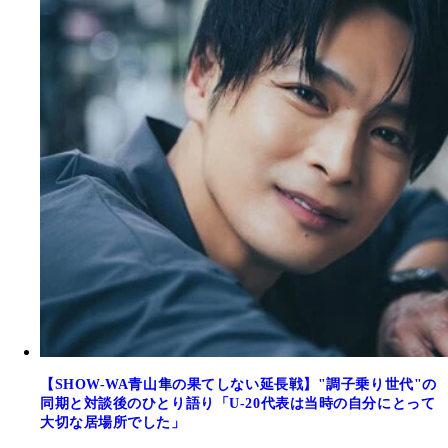
【SHOW-WA青山隼の果てしない延長戦】"調子乗り世代"の
同期と対談後のひとり語り「U-20代表は当時の自分にとって
大切な居場所でした」