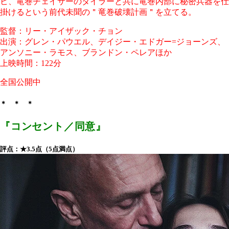
ビ、竜巻チェイサーのタイラーと共に竜巻内部に秘密兵器を仕
掛けるという前代未聞の＂竜巻破壊計画＂を立てる。
監督：リー・アイザック・チョン
出演：グレン・パウエル、デイジー・エドガー=ジョーンズ、
アンソニー・ラモス、ブランドン・ペレアほか
上映時間：122分
全国公開中
＊ ＊ ＊
『コンセント／同意』
評点：★3.5点（5点満点）