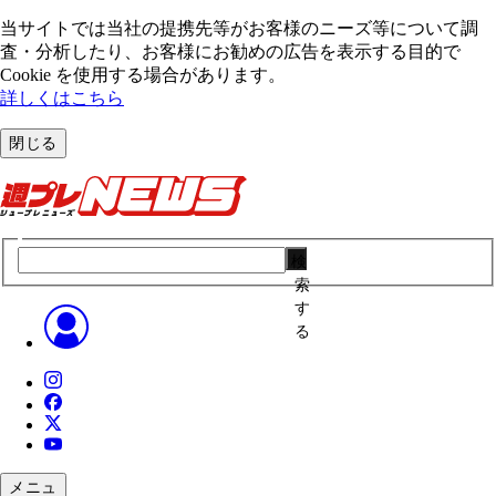
当サイトでは当社の提携先等がお客様のニーズ等について調
査・分析したり、お客様にお勧めの広告を表⽰する⽬的で
Cookie を使⽤する場合があります。
詳しくはこちら
閉じる
検
索
す
る
メニュ