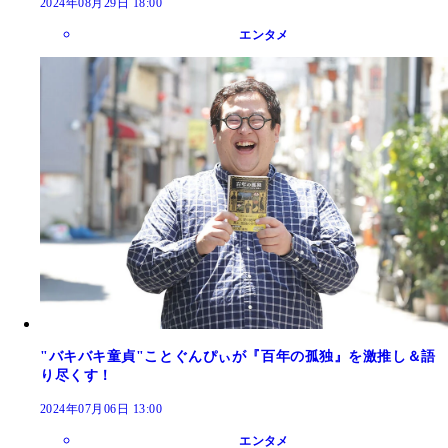
2024年08月29日 18:00
エンタメ
"バキバキ童貞"ことぐんぴぃが『百年の孤独』を激推し＆語
り尽くす！
2024年07月06日 13:00
エンタメ