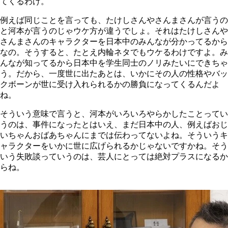
てくるわけ。
例えば同じことを言っても、たけしさんやさんまさんが言うの
と河本が言うのじゃウケ方が違うでしょ。それはたけしさんや
さんまさんのキャラクターを日本中のみんなが分かってるから
なの。そうすると、たとえ内輪ネタでもウケるわけですよ。み
んなが知ってるから日本中を学生同士のノリみたいにできちゃ
う。だから、一度世に出たあとは、いかにその人の性格やバッ
クボーンが世に受け入れられるかの勝負になってくるんだよ
ね。
そういう意味で言うと、河本がいろいろやらかしたことってい
うのは、事件になったとはいえ、まだ日本中の人、例えばおじ
いちゃんおばあちゃんにまでは伝わってないよね。そういうキ
ャラクターをいかに世に広げられるかじゃないですかね。そう
いう失敗談っていうのは、芸人にとっては絶対プラスになるか
らね。