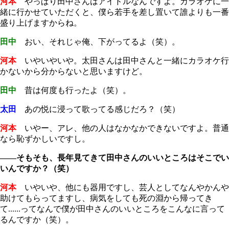
河本
やっぱり田中さんはアイドルなんですよ。カラオケに一
緒に行かせていただくと、僕ら若手を差し置いて誰よりも一番
盛り上げますからね。
田中
おい、それじゃ俺、下がってるよ（笑）。
河本
いやいやいや。太田さんは田中さんと一緒にカラオケ行
かないから分からないと思いますけど。
田中
昔は何度も行ったよ（笑）。
太田
あの悦に浸って歌ってる感じだろ？（笑）
河本
いやー、アレ、他の人はなかなかできないですよ。普通
なら恥ずかしいですし。
――そもそも、長年見てきて田中さんのいいところはそこでい
いんですか？（笑）
河本
いやいや、他にも器用ですし、芸人としてなんやかんや
助けてもらってますし、病気をしても死の淵から帰ってき
て......ってなんで僕が田中さんのいいところをこんなに言って
るんですか（笑）。