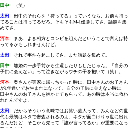
田中
（笑）
太田
田中のそれらを「持ってる」っていうなら、お前も持っ
てることは持ってるだろ。そもそもM-1優勝してさ、話題を集
めてさ。
河本
まあ、よき相方とコンビを組んだということで言えば持
ってるかもしれませんけど。
太田
それで事件を起こしてさ、また話題を集めて。
田中
離婚の一歩手前から生還したりもしたじゃん。「自分の
子供に会えない」って泣きながらウチの子を抱いて（笑）。
河本
奥さんが実家に帰っちゃった時に、田中さんのお子さん
が1年違いでお生まれになって。自分の子供に会えない時に、
田中さんのお子さんを抱かせてもらって。あの時は本当に救わ
れたんですよ。
太田
だからそういう意味ではお笑い芸人って、みんなどの世
代も最初はネタで審査されるのよ。ネタが面白けりゃ世に出れ
るんだけど、そこから先って「誰が言ってるか」が重要になっ