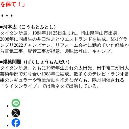
を保て！」
＊＊＊
■河本太（こうもとふとし）
タイタン所属。1984年1月25日生まれ。岡山県津山市出身。
2008年に同級生の井口浩之とウエストランドを結成。M-1グラ
ンプリ2022チャンピオン。リフォーム会社に勤めていた経験か
ら電気工事、配管工事が得意。趣味は登山、キャンプ。
■爆笑問題（ばくしょうもんだい）
タイタン所属。ともに1965年生まれの太田光、田中裕二が日大
芸術学部で知り合い1988年に結成。数多くのテレビ・ラジオ番
組のレギュラーや執筆活動を抱えながらも、隔月開催される
「タイタンライブ」では新ネタで出演している。