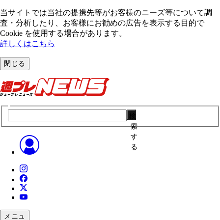
当サイトでは当社の提携先等がお客様のニーズ等について調
査・分析したり、お客様にお勧めの広告を表⽰する⽬的で
Cookie を使⽤する場合があります。
詳しくはこちら
閉じる
検
索
す
る
メニュ