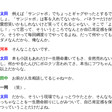
太田
例えば「サンジャポ」でちょっとギャグやったとするで
しょ。「サンジャポ」は客を入れてないから、パネラーだけが
愛想笑いかもしれないけど笑ってくれるじゃない。そこで「よ
し！」って思って、そういうところでなんとか自己肯定感を保
つ。そうやって毎回綱渡りでやってるよね。だって何やっても
ダメなんだから、俺なんか。
河本
そんなことないです。
太田
本も小説もあれだけ一生懸命書いてもさ、全然売れない
し。何かやるたんびにボロクソ言われてさ。本当にフワちゃん
以上だからな。
田中
お前が人生相談してるじゃねーか。
一同
（笑）。
太田
だから、そういう現場でちょっとウケたとか、そんなち
っちゃなことを一生懸命頼りにしがみついて、自己肯定感を保
つっていうことだけだよね。