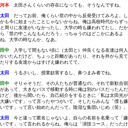
河本
太田さんくらいの存在になっても、そうなんですね。
太田
だってお前、俺くらい世の中から反発受けてみろよ。し
かも今に始まったことじゃないからね。俺は高校時代からずっ
と周りに友達がいなかったし、大学の時も嫌われてたし、だか
ら「世の中こんなもんだろう」っちゅうのはどこかにあるよ
ね。大学の時なんか、なあ。
田中
入学して間もない頃に（太田と）仲良くなる友達は何人
かいたんだけど、ちょっと距離があったり、それを外から見て
たりする友達からはすげえ嫌われてて。
太田
うるさいし、授業妨害するし、鼻つまみ者でね。
田中
そりゃそうだ、その人たちが普通なの。それで新歓合宿
があって、大きなバスで移動する時に俺は別のバスだったんだ
けど、後から聞いたら、自己紹介をするときに「私は太田光が
大嫌いです」って言ったやつがいて、そしたらみんな「僕も嫌
いです」って言い始めたんだって。陰湿な集団いじめ（笑）。
太田
今と違って匿名じゃないよ、自らの名前を名乗って「嫌
いです」って言われるからね。俺らは「演技コース」だったけ