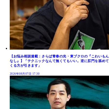
【お悩み相談連載：さらば青春の光・東ブクロの『こわいもん
なし』】「テクニックなんて無くてもいい。逆に肛門を舐めて
くる方が引きます」
2026年08月07日 17:30