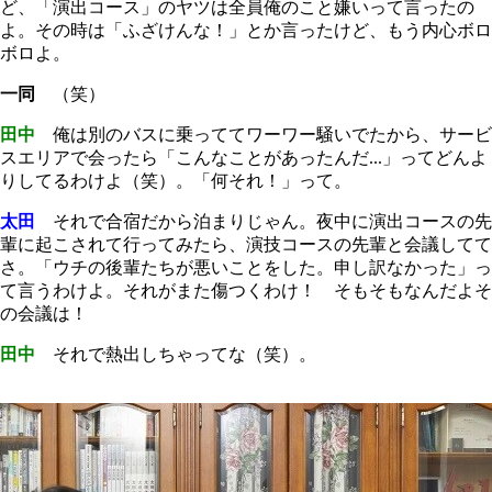
ど、「演出コース」のヤツは全員俺のこと嫌いって言ったの
よ。その時は「ふざけんな！」とか言ったけど、もう内心ボロ
ボロよ。
一同
（笑）
田中
俺は別のバスに乗っててワーワー騒いでたから、サービ
スエリアで会ったら「こんなことがあったんだ...」ってどんよ
りしてるわけよ（笑）。「何それ！」って。
太田
それで合宿だから泊まりじゃん。夜中に演出コースの先
輩に起こされて行ってみたら、演技コースの先輩と会議してて
さ。「ウチの後輩たちが悪いことをした。申し訳なかった」っ
て言うわけよ。それがまた傷つくわけ！ そもそもなんだよそ
の会議は！
田中
それで熱出しちゃってな（笑）。