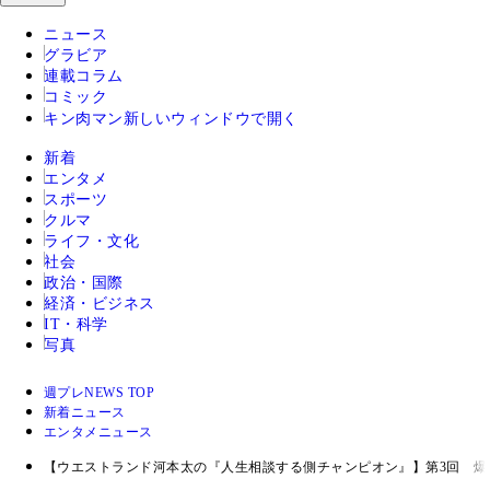
ニュース
グラビア
連載コラム
コミック
キン肉マン
新しいウィンドウで開く
新着
エンタメ
スポーツ
クルマ
ライフ・文化
社会
政治・国際
経済・ビジネス
IT・科学
写真
週プレNEWS TOP
新着ニュース
エンタメニュース
【ウエストランド河本太の『人生相談する側チャンピオン』】第3回 