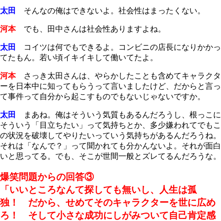
太田
そんなの俺はできないよ。社会性はまったくない。
河本
でも、田中さんは社会性ありますよね。
太田
コイツは何でもできるよ。コンビニの店長になりかかっ
てたもん。若い頃イキイキして働いてたよ。
河本
さっき太田さんは、やらかしたことも含めてキャラクタ
ーを日本中に知ってもらうって言いましたけど、だからと言っ
て事件って自分から起こすものでもないじゃないですか。
太田
まあね。俺はそういう気質もあるんだろうし、根っこに
そういう「目立ちたい」って気持ちとか、多少嫌われてでもこ
の状況を破壊してやりたいっていう気持ちがあるんだろうね。
それは「なんで？」って聞かれても分かんないよ。それが面白
いと思ってる。でも、そこが世間一般とズレてるんだろうな。
爆笑問題からの回答③
「いいところなんて探しても無いし、人生は孤
独！ だから、せめてそのキャラクターを世に広め
ろ！ そして小さな成功にしがみついて自己肯定感