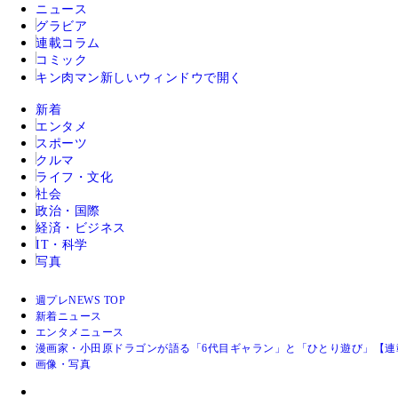
ニュース
グラビア
連載コラム
コミック
キン肉マン
新しいウィンドウで開く
新着
エンタメ
スポーツ
クルマ
ライフ・文化
社会
政治・国際
経済・ビジネス
IT・科学
写真
週プレNEWS TOP
新着ニュース
エンタメニュース
漫画家・小田原ドラゴンが語る「6代目ギャラン」と「ひとり遊び」【連
画像・写真