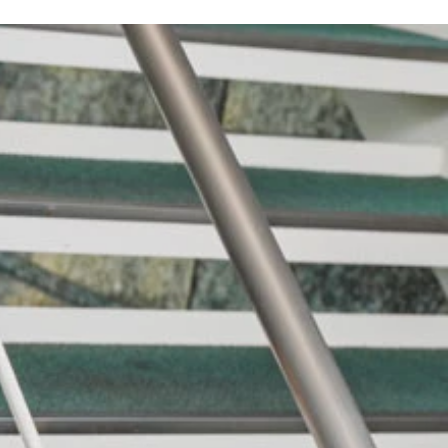
）
司』で第47回文藝春秋漫画賞受賞。代表作に『おやすみなさい