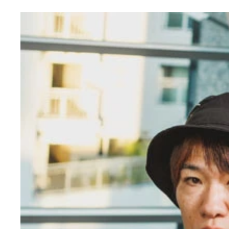
『堀田エボリューション』（©小田原ドラゴン／集
23年間、常に進化を続けてきたランサーエボリュ
小田原先生が25歳のときに購入した6代目ギャラ
小田原ドラゴン（おだわら・どらごん） 1970
ラマ化された『チェリーナイツ』など。最新作に『