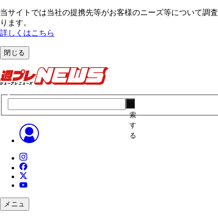
当サイトでは当社の提携先等がお客様のニーズ等について調査・
ります。
詳しくはこちら
閉じる
検
索
す
る
メニュ