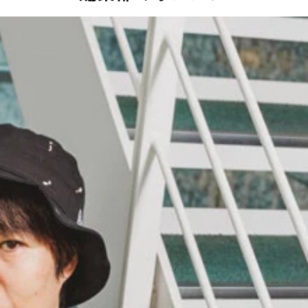
英社）は毎月第2／第4土曜日に更新。現在、全話無料配信中
ーション。写真は初代モデル（写真提供／三菱自動車）
ンは、ラリーで世界を席巻したモデルでもある（撮影／山本佳吾
年、兵庫県生まれ。唯一無二の天才すぎる漫画家。『コギャル寿
今夜は車内でおやすみなさい。』