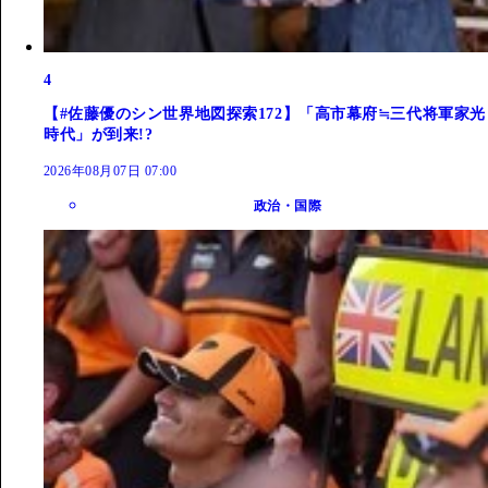
4
【#佐藤優のシン世界地図探索172】「高市幕府≒三代将軍家光
時代」が到来!?
2026年08月07日 07:00
政治・国際