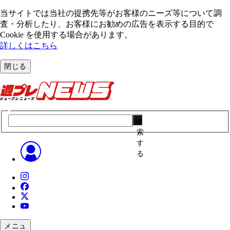
当サイトでは当社の提携先等がお客様のニーズ等について調
査・分析したり、お客様にお勧めの広告を表⽰する⽬的で
Cookie を使⽤する場合があります。
詳しくはこちら
閉じる
検
索
す
る
メニュ