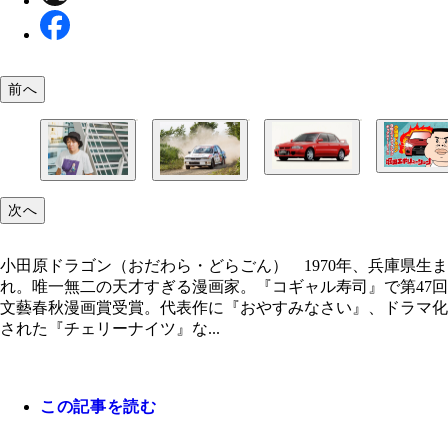
前へ
『堀田エボリューション』（©小田原ドラゴン／集
23年間、常に進化を続けてきたランサーエボリュ
社）は毎月第2／第4土曜日に更新。現在、全話無
ン。写真は初代モデル（写真提供／三菱自動車）
小田原先生が25歳のときに購入した6代目ギャラン
中
小田原ドラゴン（おだわら・どらごん） 1970年
次へ
リーで世界を席巻したモデルでもある（撮影／山本
県生まれ。唯一無二の天才すぎる漫画家。『コギャ
吾）
司』で第47回文藝春秋漫画賞受賞。代表作に『お
なさい』、ドラマ化された『チェリーナイツ』など
小田原ドラゴン（おだわら・どらごん） 1970年、兵庫県生ま
新作に『今夜は車内でおやすみなさい。』
れ。唯一無二の天才すぎる漫画家。『コギャル寿司』で第47回
文藝春秋漫画賞受賞。代表作に『おやすみなさい』、ドラマ化
された『チェリーナイツ』な...
この記事を読む