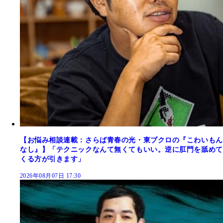
【お悩み相談連載：さらば青春の光・東ブクロの『こわいもん
なし』】「テクニックなんて無くてもいい。逆に肛門を舐めて
くる方が引きます」
2026年08月07日 17:30