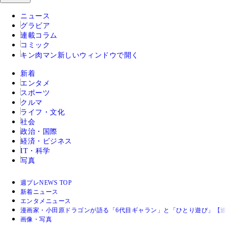
ニュース
グラビア
連載コラム
コミック
キン肉マン
新しいウィンドウで開く
新着
エンタメ
スポーツ
クルマ
ライフ・文化
社会
政治・国際
経済・ビジネス
IT・科学
写真
週プレNEWS TOP
新着ニュース
エンタメニュース
漫画家・小田原ドラゴンが語る「6代目ギャラン」と「ひとり遊び」【連
画像・写真