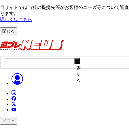
当サイトでは当社の提携先等がお客様のニーズ等について調査・
ります。
詳しくはこちら
閉じる
検
索
す
る
メニュ