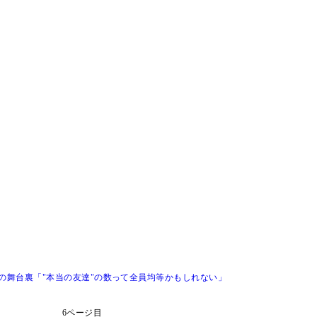
』の舞台裏「"本当の友達"の数って全員均等かもしれない」
6ページ目