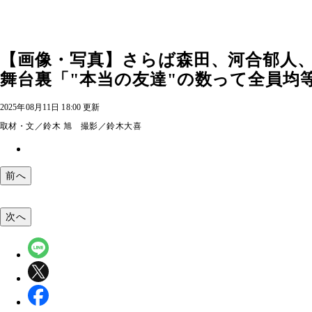
【画像・写真】さらば森田、河合郁人、M
舞台裏「"本当の友達"の数って全員均等
2025年08月11日 18:00 更新
取材・文／鈴木 旭 撮影／鈴木大喜
前へ
次へ