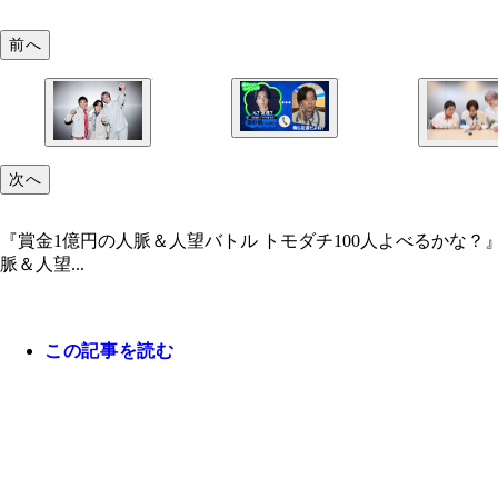
前へ
次へ
『賞金1億円の人脈＆人望バトル トモダチ100人よべるかな？』で
脈＆人望...
この記事を読む
『賞金1億円の人脈＆人望バトル トモダチ100人よ