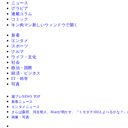
ニュース
グラビア
連載コラム
コミック
キン肉マン
新しいウィンドウで開く
新着
エンタメ
スポーツ
クルマ
ライフ・文化
社会
政治・国際
経済・ビジネス
IT・科学
写真
週プレNEWS TOP
新着ニュース
エンタメニュース
さらば森田、河合郁人、Mattが明かす、『トモダチ100人よべるかな？
画像・写真