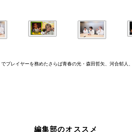
プレイヤーを務めたさらば青春の光・森田哲矢、河合郁人、Matt8
べるかな？』 8月1日（金）より世界独占配信中
編集部のオススメ