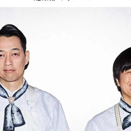
、待機してもらう」ことのみ
ている
ころ
よべるかな？』でプレイヤーを務めたさらば青春の光・森田哲矢、河
河合郁人、Matt
郁人、Matt
郁人、Matt