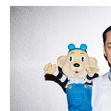
プレイヤーがやるのは「より多くの友達を呼び出し
プレイヤーは電話口で詳細を伝えることが禁止され
友情が試されるマネーゲームが展開されるのも見ど
『賞金1億円の人脈＆人望バトル トモダチ100人
それぞれの呼んだ友達のリストを見るさらば・森田、
友達論について語るさらば青春の光・森田哲矢、河合
プレイヤーを務めたさらば青春の光・森田哲矢、河合