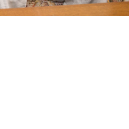
はその悪癖を修正すべく、ビルの屋上から突き出た幅30cmの
一発退場だが、昭和の「どぐされ球団」では日常の光景だった
と指がちぎれてしまった鳴海真介。球を投げられなくなった驚