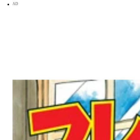
明王アタックスのスカウト・根津甚六が鳴海を口説
優勝を逃した責任を取り辞任した巨人・長嶋監督が
をうならせた ©竜崎遼児／集英社