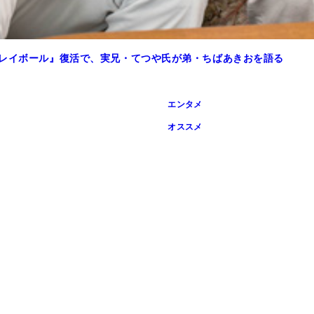
プレイボール』復活で、実兄・てつや氏が弟・ちばあきおを語る
エンタメ
オススメ
する癖がある鳴海。臨時コーチとしてやってきた明王OBの百地
治を始めた。正気の沙汰ではない ©竜崎遼児／集英社
鳴海に右ストレートを放った。令和のコンプライアンス的には
ランになるも打席に立ち、次のストレートをフルスイングする
りの明王アタックスへと入団する ©竜崎遼児／集英社