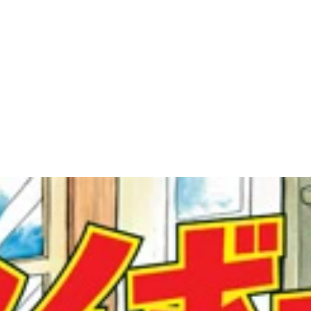
く名場面。160m飛ばせる逸材なら、代打専門でも喉から手が
、現役時代に使っていたバットを鳴海にプレゼントしにきたと