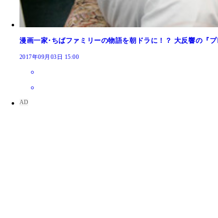
漫画一家･ちばファミリーの物語を朝ドラに！？ 大反響の『
2017年09月03日 15:00
シュートで指を失ったトラウマで、アウトステップ
の上で鳴海にスイングさせ、矯正させるという荒療
驚くほど手が早い明王アタックス監督・牛島虎雄が
竜崎遼児／集英社
強烈なシュートが右人差し指に直撃、指がプランプ
な飛距離を持つ天才バッターは、「どぐされ」ばか