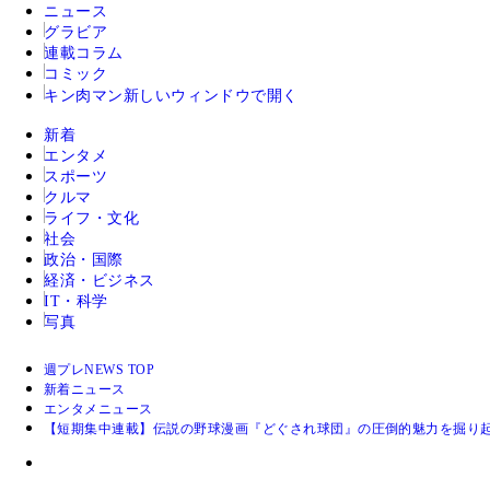
ニュース
グラビア
連載コラム
コミック
キン肉マン
新しいウィンドウで開く
新着
エンタメ
スポーツ
クルマ
ライフ・文化
社会
政治・国際
経済・ビジネス
IT・科学
写真
週プレNEWS TOP
新着ニュース
エンタメニュース
【短期集中連載】伝説の野球漫画『どぐされ球団』の圧倒的魅力を掘り起