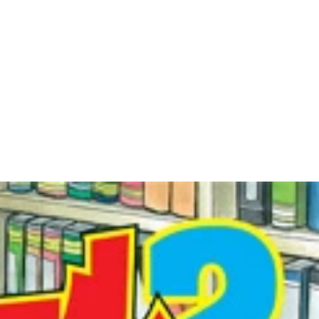
出るほどほしいのは間違いない ©竜崎遼児／集英社
いう一コマ。実在のスターが鳴海に会いに来るという展開も、