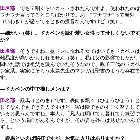
田名部
でも７割くらいカットされたんですよ。使われたのは
ワナワナ言ってるところばかりで。あ、“ワナワナ”って岩鬼
（いわき）が怒ってるときの擬音なんですけど（笑）。
―細かい（笑）。ドカベンを読む若い女性って珍しくないです
か？
田名部
そうですね。壁ドンに憧れる女子はいてもドカベンは
難易度が高いかもしれません（笑）。私は父の影響でしたが、
聞いた話では祖父も読んでいたそうなので、親子三代のドカベ
ン家系。実家にそろう水島先生のマンガは聖書のような存在で
す。
―ドカベンの中で推しメンは？
田名部
殿馬（とのま）です。表向き飄々（ひょうひょう）と
してなんでもできる人ですけど、実は陰でものすごく努力して
いると思うんですね。本人も「凡人は明けても暮れても練習づ
ら」という場面があるんですが、その姿を外には見せないんで
すよ。
―殿馬といえば秘打ですが、お気に入りはありますか？