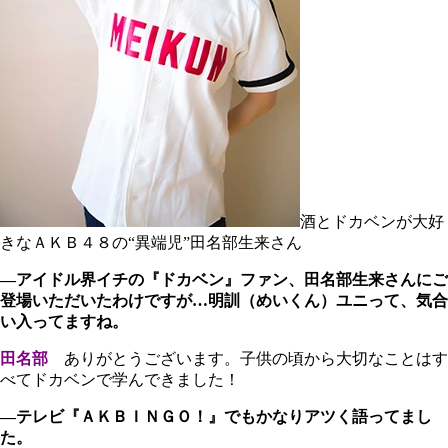
酒とドカベンが大好
きなＡＫＢ４８の“異端児”田名部生来さん
―アイドル界イチの『ドカベン』ファン、田名部生来さんにご
登場いただいたわけですが…明訓（めいくん）ユニって、気合
い入ってますね。
田名部
ありがとうございます。子供の頃から大切なことはす
べてドカベンで学んできました！
―テレビ『ＡＫＢＩＮＧＯ！』でもかなりアツく語ってまし
た。