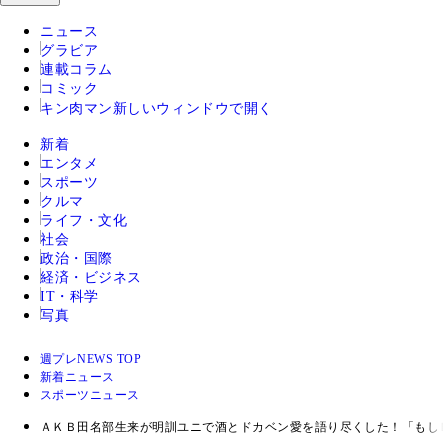
ニュース
グラビア
連載コラム
コミック
キン肉マン
新しいウィンドウで開く
新着
エンタメ
スポーツ
クルマ
ライフ・文化
社会
政治・国際
経済・ビジネス
IT・科学
写真
週プレNEWS TOP
新着ニュース
スポーツニュース
ＡＫＢ田名部生来が明訓ユニで酒とドカベン愛を語り尽くした！「もし