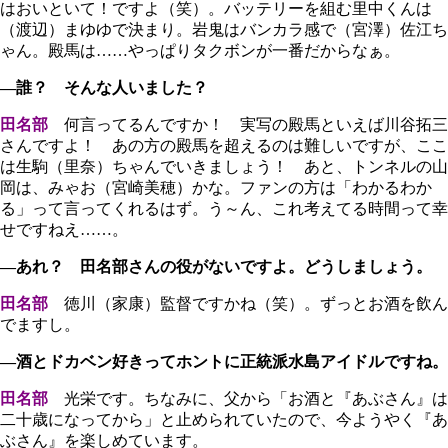
はおいといて！ですよ（笑）。バッテリーを組む里中くんは
（渡辺）まゆゆで決まり。岩鬼はバンカラ感で（宮澤）佐江ち
ゃん。殿馬は……やっぱりタクボンが一番だからなぁ。
―誰？ そんな人いました？
田名部
何言ってるんですか！ 実写の殿馬といえば川谷拓三
さんですよ！ あの方の殿馬を超えるのは難しいですが、ここ
は生駒（里奈）ちゃんでいきましょう！ あと、トンネルの山
岡は、みゃお（宮崎美穂）かな。ファンの方は「わかるわか
る」って言ってくれるはず。う～ん、これ考えてる時間って幸
せですねえ……。
―あれ？ 田名部さんの役がないですよ。どうしましょう。
田名部
徳川（家康）監督ですかね（笑）。ずっとお酒を飲ん
でますし。
―酒とドカベン好きってホントに正統派水島アイドルですね。
田名部
光栄です。ちなみに、父から「お酒と『あぶさん』は
二十歳になってから」と止められていたので、今ようやく『あ
ぶさん』を楽しめています。