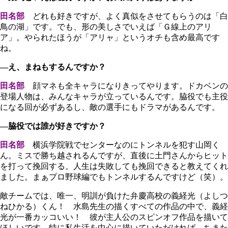
田名部
どれも好きですが、よく真似をさせてもらうのは「白
鳥の湖」です。でも、形の美しさでいえば「Ｇ線上のアリ
ア」。やられたほうが「アリャ」というオチも含め最高です
ね。
―え、まねもするんですか？
田名部
顔マネも全キャラになりきってやります。ドカベンの
登場人物は、みんなキャラが立っているんです。脇役でも主役
になる回が必ずあるし、敵の選手にもドラマがあるんです。
―脇役では誰が好きですか？
田名部
横浜学院戦でセンターなのにトンネルを犯す山岡く
ん。ミスで勝ち越されるんですが、直後に土門さんからヒット
を打って挽回する。人生は失敗しても挽回できると教えてくれ
ました。まぁプロ野球編でもトンネルするんですけど（笑）。
敵チームでは、唯一、明訓が負けた弁慶高校の義経光（よしつ
ねひかる）くん！ 水島先生の描くすべての作品の中で、義経
光が一番カッコいい！ 彼が主人公のスピンオフ作品を描いて
ほしいです。特に私生活を中心に描いていただければ、ちまた