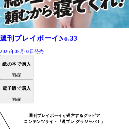
週刊プレイボーイNo.33
2026年08月03日発売
紙の本で購入
開/閉
電子版で購入
開/閉
週刊プレイボーイが運営するグラビア
コンテンツサイト『週プレ グラジャパ！』