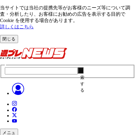
当サイトでは当社の提携先等がお客様のニーズ等について調
査・分析したり、お客様にお勧めの広告を表⽰する⽬的で
Cookie を使⽤する場合があります。
詳しくはこちら
閉じる
検
索
す
る
メニュ