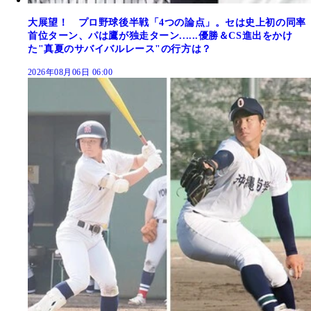
大展望！ プロ野球後半戦「4つの論点」。セは史上初の同率
首位ターン、パは鷹が独走ターン......優勝＆CS進出をかけ
た"真夏のサバイバルレース"の行方は？
2026年08月06日 06:00