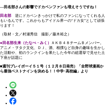
―田名部さんの影響でドカベンファンも増えそうですね！
田名部
逆にドカベンきっかけで私のファンになってくれる人
もいるんです。これからもアイドル界一の“ドカ女”として頑張
ります！
（取材・文／村瀬秀信 撮影／藤木裕之）
●田名部生来（たなべ・みく）
ＡＫＢ４８チームＢメンバー。
アニメ・ヲタク文化、ＤＪ、酒、相撲など自身の趣味を生かし
た活動や、初のランクインを果たした今年の総選挙で見せた土
下座が話題に
■週刊プレイボーイ５１号（１２月８日発売）「全野球漫画か
ら最強ベストナインを決める！！中学･高校編」より