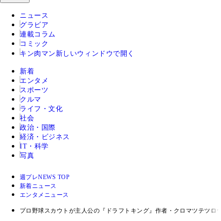
ニュース
グラビア
連載コラム
コミック
キン肉マン
新しいウィンドウで開く
新着
エンタメ
スポーツ
クルマ
ライフ・文化
社会
政治・国際
経済・ビジネス
IT・科学
写真
週プレNEWS TOP
新着ニュース
エンタメニュース
プロ野球スカウトが主人公の『ドラフトキング』作者・クロマツテツロ