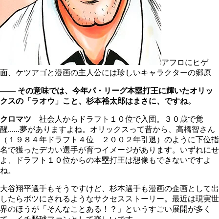
アフロにヒゲ
面、ケツアゴと漫画の主人公には珍しいキャラクターの郷原
―― その意味では、今年パ・リーグ本塁打王に輝いたオリッ
クスの「ラオウ」こと、杉本裕太郎はまさに、ですね。
クロマツ
社会人からドラフト１０位で入団。３０歳で覚
醒......夢がありますよね。オリックスって昔から、高橋智さん
（１９８４年ドラフト４位 ２００２年引退）のように下位指
名で獲ったデカい選手が育つイメージがあります。いずれにせ
よ、ドラフト１０位からの本塁打王は想像もできないですよ
ね。
大谷翔平選手もそうですけど、杉本選手も漫画の企画として出
したらボツにされるようなサクセスストーリー。最近は現実世
界のほうが「そんなことある！？」というすごい展開が多く