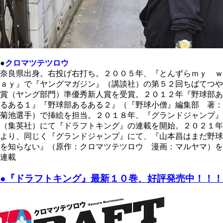
●
クロマツテツロウ
奈良県出身。右投げ右打ち。２００５年、『とんずらｍｙ ｗ
ａｙ』で『ヤングマガジン』（講談社）の
第５２回
ちばてつや
賞
（ヤング部門）準優秀新人賞を受賞。２０１２年『野球部あ
るある１』『野球部あるある２』（『野球小僧』編集部 著：
菊池選手）で挿絵を担当。２０１８年、『グランドジャンプ』
（集英社）にて『ドラフトキング』の連載を開始。２０２１年
より、同じく『グランドジャンプ』にて、『山本昌はまだ野球
を知らない』（原作：クロマツテツロウ 漫画：マルヤマ）を
連載
●『ドラフトキング』最新１０巻、好評発売中！！！