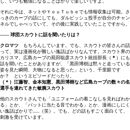
し、いつも勉強になることばかりで楽しいですよ。
それに今は、ネットやＹｏｕＴｕｂｅでも情報収集は可能。さ
っきのカーブの話にしても、ダルビッシュ投手が自分のチャン
ネルでしゃべっていて、その後に実践していたことですから。
―― 球団スカウトに話を聞いたりは？
クロマツ
もちろんしています。でも、スカウトの皆さんの話
って、実は漫画化が難しい逸話ばかりなんです。スカウト界の
カリスマ、広島カープの苑田聡彦スカウト統括部長（
＊
）にも
話を聞いたことがありますが、「黒田博樹は黙々と走っている
姿を見た瞬間、大物になると思った」という、千里眼です
か？ というエピソードだったり。
（＊）江藤智、金本知憲、黒田博樹など広島カープの数々の名
選手を連れてきた敏腕スカウト
他のスカウトさんでも「ユニフォームの着こなしを見ればわか
る」とか、「バットに当たる音でわかる」とか、漫画にしにく
い逸話ばかりで......（笑）。でも、どの話もすごく面白くて、
刺激を受けています。