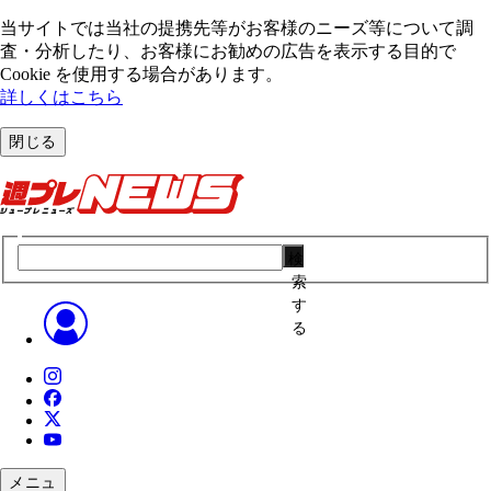
当サイトでは当社の提携先等がお客様のニーズ等について調
査・分析したり、お客様にお勧めの広告を表⽰する⽬的で
Cookie を使⽤する場合があります。
詳しくはこちら
閉じる
検
索
す
る
メニュ