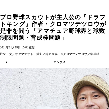
プロ野球スカウトが主人公の『ドラフ
トキング』作者・クロマツテツロウが
是非を問う「アマチュア野球界と球数
制限問題・育成枠問題」
2021年11月19日 15:00 更新
取材・文／オグマナオト 撮影／鈴木大喜 ©クロマツテツロウ／集英社
エンタメ