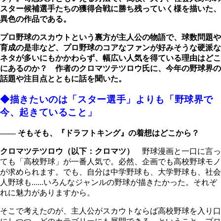
スター候補選手たちの獲得合戦に勝ち残っていく様を描いた、
異色の作品である。
プロ野球のスカウトという裏方が主人公の物語で、球数問題や
育成の是非など、プロ野球のコアなファンが好みそうな硬派な
ネタが多いにもかかわらず、幅広い人気を得ている理由はどこ
にあるのか？ 作者のクロマツテツロウ氏に、今年の野球界の
話題や注目点とともに話を聞いた。
◆描きたいのは「スター選手」よりも「野球界で
今、起きていること」
―― そもそも、『ドラフトキング』の着想はどこから？
クロマツテツロウ（以下：クロマツ）
野球漫画と一口に言っ
ても「高校野球」が一番人気で。必然、企画でも高校野球モノ
が求められます。でも、自分は中学野球も、大学野球も、社会
人野球も......いろんなジャンルの野球が描きたかった。それぞ
れに魅力がありますから。
そこで考えたのが、主人公がスカウトならば高校野球を入り口