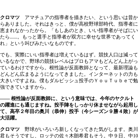
クロマツ
アマチュアの指導者を描きたい、という思いは昔か
らありました。それはきっと、僕が高校野球部時代、指導者に
恵まれなかったから。「もしあのとき、いい指導者がそばにい
たら......。もっと選手と指導者が双方に幸せな世界であってく
れ」という叫びみたいなものです。
でも、実際にいい指導者は増えているはず。競技人口は減って
いるなかで、野球の競技レベルはプロもアマもどんどん上がっ
ているわけですから。根性論が反面教師となって、最新理論も
どんどん広まるようになってきました。インターネットの力も
大きいですよね。僕もダルビッシュ投手のＹｏｕＴｕｂｅで勉
強できていますから。
―― 根性論が反面教師に、という意味では、今年のヤクルト
の躍進にも通じますね。投手陣をしっかり休ませながら起用し
て、高卒２年目の奥川（恭伸）投手（今シーズン９勝４敗）が
大活躍。
クロマツ
野球がいろいろ新しくなってきた気がします。奥川
君もそうですし、ロッテの佐々木朗希君もそう。中９日、中
10