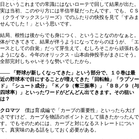
日というこれまでの常識にはないローテで回して結果が出た。
実は当初、このやり方には半信半疑だったんです。でも、ＣＳ
（クライマックスシリーズ）でのふたりの快投を見て「すみま
せんでした！」という思いです。
結局、根性は後からでも身につく、ということなのかなぁと。
体ができてきて、結果が伴うようになってからのほうが、「エ
ースとしての自覚」だって芽生えて、むしろそこから頑張れる
ようになる。今年のオリックス・山本由伸投手がまさにそう。
全部完封しちゃいそうな勢いでしたから。
―― 「野球が新しくなってきた」という部分で、１０巻は最
近の野球本で目にすることが増えてきた「回転軸」「ラプソー
ド」「シュート成分」「Ｋ／９（奪三振率）」「ＢＢ／９（与
四球率）」といったワードがどんどん出てきます。その狙い
は？
クロマツ
僕は
育成編で
「カーブの重要性」といったら大げ
さですけど、カーブを物語のポイントとして描きたかったんで
す。でもそのためには、カーブと対になるストレートについ
て、真実味のある話をしておく必要がある。