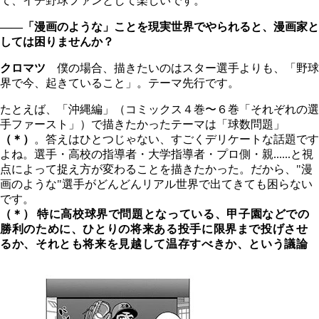
て、イチ野球ファンとして楽しいです。
――「漫画のような」ことを現実世界でやられると、漫画家と
しては困りませんか？
クロマツ
僕の場合、描きたいのはスター選手よりも、「野球
界で今、起きていること」。テーマ先行です。
たとえば、「沖縄編」（コミックス４巻〜６巻「それぞれの選
手ファースト」）で描きたかったテーマは「球数問題」
（＊）
。答えはひとつじゃない、すごくデリケートな話題です
よね。選手・高校の指導者・大学指導者・プロ側・親......と視
点によって捉え方が変わることを描きたかった。だから、"漫
画のような"選手がどんどんリアル世界で出てきても困らない
です。
（＊）
特に高校球界で問題となっている、甲子園などでの
勝利のために、ひとりの将来ある投手に限界まで投げさせ
るか、それとも将来を見越して温存すべきか、という議論