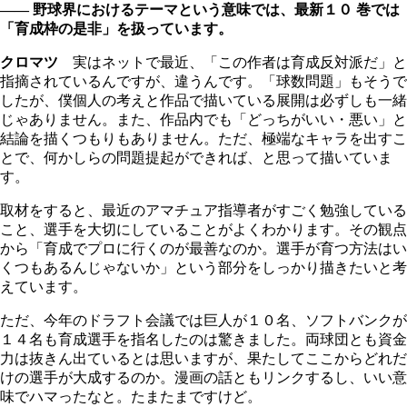
―― 野球界におけるテーマという意味では、最新１０ 巻では
「育成枠の是非」を扱っています。
クロマツ
実はネットで最近、「この作者は育成反対派だ」と
指摘されているんですが、違うんです。「球数問題」もそうで
したが、僕個人の考えと作品で描いている展開は必ずしも一緒
じゃありません。また、作品内でも「どっちがいい・悪い」と
結論を描くつもりもありません。ただ、極端なキャラを出すこ
とで、何かしらの問題提起ができれば、と思って描いていま
す。
取材をすると、最近のアマチュア指導者がすごく勉強している
こと、選手を大切にしていることがよくわかります。その観点
から「育成でプロに行くのが最善なのか。選手が育つ方法はい
くつもあるんじゃないか」という部分をしっかり描きたいと考
えています。
ただ、今年のドラフト会議では巨人が１０名、ソフトバンクが
１４名も育成選手を指名したのは驚きました。両球団とも資金
力は抜きん出ているとは思いますが、果たしてここからどれだ
けの選手が大成するのか。漫画の話ともリンクするし、いい意
味でハマったなと。たまたまですけど。