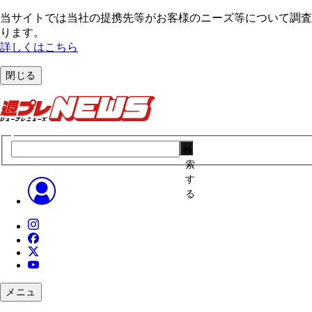
当サイトでは当社の提携先等がお客様のニーズ等について調査・
ります。
詳しくはこちら
閉じる
検
索
す
る
メニュ