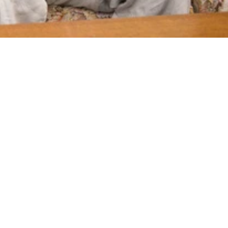
はその悪癖を修正すべく、ビルの屋上から突き出た幅30cmの
一発退場だが、昭和の「どぐされ球団」では日常の光景だった
と指がちぎれてしまった鳴海真介。球を投げられなくなった驚