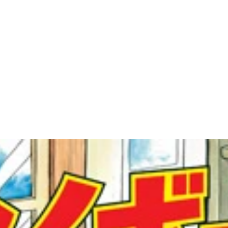
りの明王アタックスへと入団する ©竜崎遼児／集英社
く名場面。160m飛ばせる逸材なら、代打専門でも喉から手が
、現役時代に使っていたバットを鳴海にプレゼントしにきたと