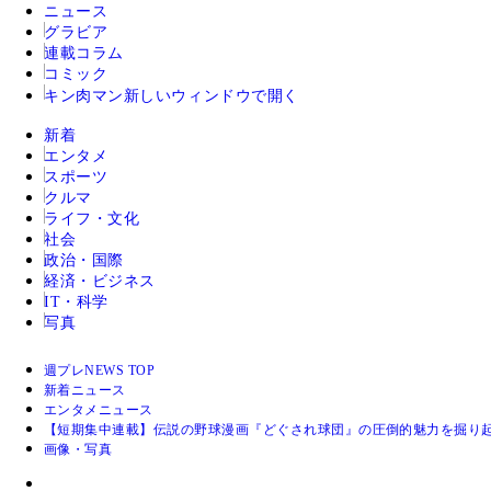
ニュース
グラビア
連載コラム
コミック
キン肉マン
新しいウィンドウで開く
新着
エンタメ
スポーツ
クルマ
ライフ・文化
社会
政治・国際
経済・ビジネス
IT・科学
写真
週プレNEWS TOP
新着ニュース
エンタメニュース
【短期集中連載】伝説の野球漫画『どぐされ球団』の圧倒的魅力を掘り起
画像・写真