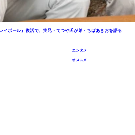
プレイボール』復活で、実兄・てつや氏が弟・ちばあきおを語る
エンタメ
オススメ
する癖がある鳴海。臨時コーチとしてやってきた明王OBの百地
治を始めた。正気の沙汰ではない ©竜崎遼児／集英社
鳴海に右ストレートを放った。令和のコンプライアンス的には
ランになるも打席に立ち、次のストレートをフルスイングする