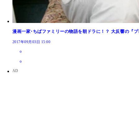
漫画一家･ちばファミリーの物語を朝ドラに！？ 大反響の『
2017年09月03日 15:00
シュートで指を失ったトラウマで、アウトステップ
の上で鳴海にスイングさせ、矯正させるという荒療
驚くほど手が早い明王アタックス監督・牛島虎雄が
竜崎遼児／集英社
強烈なシュートが右人差し指に直撃、指がプランプ