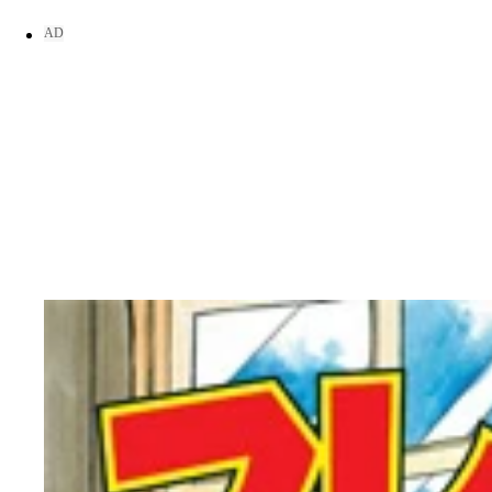
な飛距離を持つ天才バッターは、「どぐされ」ばか
明王アタックスのスカウト・根津甚六が鳴海を口説
優勝を逃した責任を取り辞任した巨人・長嶋監督が
をうならせた ©竜崎遼児／集英社