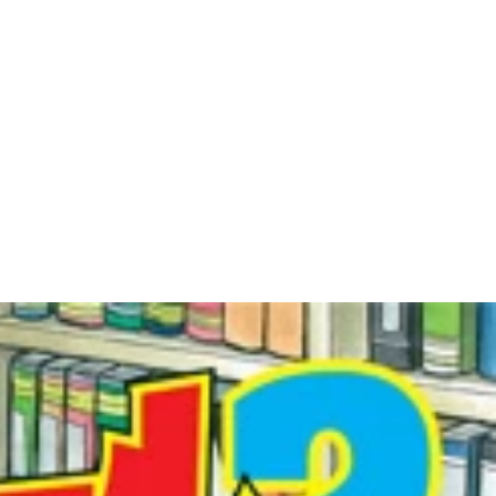
出るほどほしいのは間違いない ©竜崎遼児／集英社
いう一コマ。実在のスターが鳴海に会いに来るという展開も、