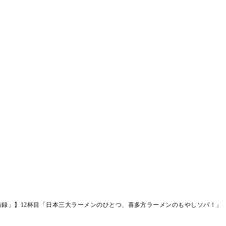
録」】12杯目「日本三大ラーメンのひとつ、喜多方ラーメンのもやしソバ！」