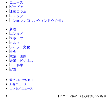
ニュース
グラビア
連載コラム
コミック
キン肉マン
新しいウィンドウで開く
新着
エンタメ
スポーツ
クルマ
ライフ・文化
社会
政治・国際
経済・ビジネス
IT・科学
写真
週プレNEWS TOP
新着ニュース
エンタメニュース
【ピエール瀧の「萌え萌やしソバ探訪