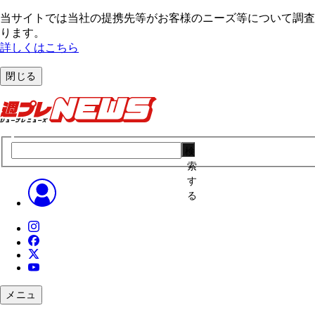
当サイトでは当社の提携先等がお客様のニーズ等について調査・
ります。
詳しくはこちら
閉じる
検
索
す
る
メニュ