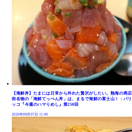
【海鮮丼】たまには日常から外れた贅沢がしたい。熱海の商店
街名物の「海鮮てっぺん丼」は、まるで海鮮の富士山！：パリ
ッコ『今週のハマりめし』第250回
2026年08月07日 11:40