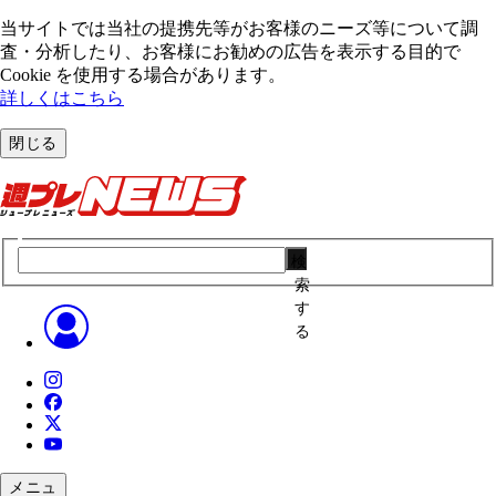
当サイトでは当社の提携先等がお客様のニーズ等について調
査・分析したり、お客様にお勧めの広告を表⽰する⽬的で
Cookie を使⽤する場合があります。
詳しくはこちら
閉じる
検
索
す
る
メニュ