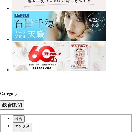
Category
総合
開/閉
総合
エンタメ