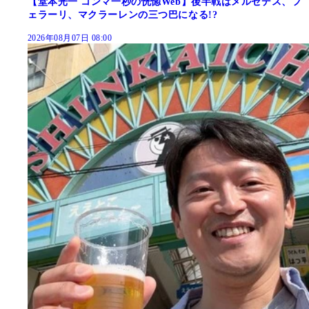
【堂本光一 コンマ一秒の恍惚Web】後半戦はメルセデス、フ
ェラーリ、マクラーレンの三つ巴になる!?
2026年08月07日 08:00