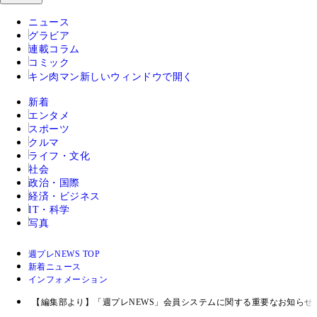
ニュース
グラビア
連載コラム
コミック
キン肉マン
新しいウィンドウで開く
新着
エンタメ
スポーツ
クルマ
ライフ・文化
社会
政治・国際
経済・ビジネス
IT・科学
写真
週プレNEWS TOP
新着ニュース
インフォメーション
【編集部より】「週プレNEWS」会員システムに関する重要なお知らせ