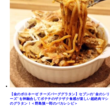
【金のボロネーゼ チーズバーググラタン】セブンの"金のシリ
ーズ"を神融合してポテチのザクザク食感が楽しい超絶肉マシ
のグラタン！＜野島慎一郎のバカレシピ＞