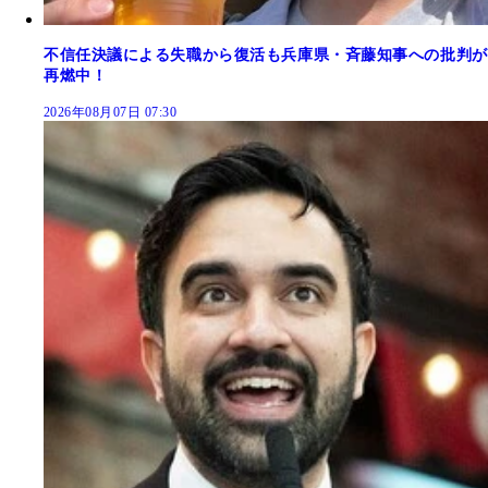
不信任決議による失職から復活も兵庫県・斉藤知事への批判が
再燃中！
2026年08月07日 07:30