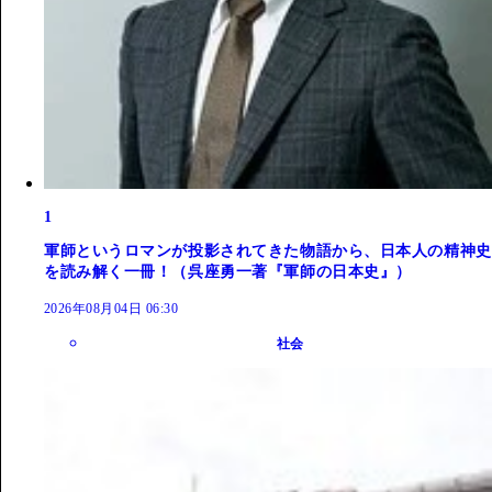
1
軍師というロマンが投影されてきた物語から、日本人の精神史
を読み解く一冊！（呉座勇一著『軍師の日本史』）
2026年08月04日 06:30
社会