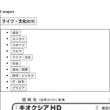
Category
ライフ・文化
開/閉
総合
エンタメ
スポーツ
クルマ
ライフ・文化
社会
政治・国際
経済・ビジネス
IT・科学
グラビア