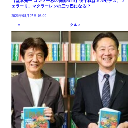
【堂本光一 コンマ一秒の恍惚Web】後半戦はメルセデス、フ
ェラーリ、マクラーレンの三つ巴になる!?
2026年08月07日 08:00
クルマ