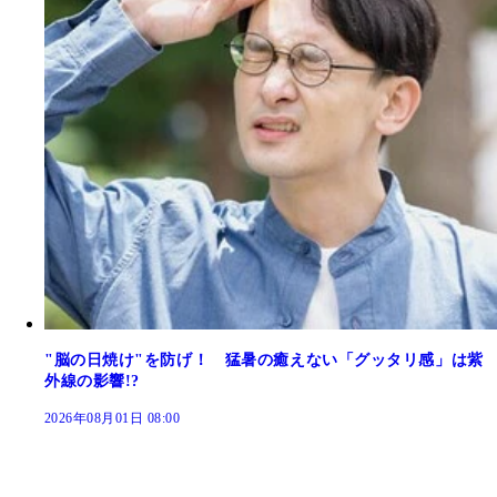
"脳の日焼け"を防げ！ 猛暑の癒えない「グッタリ感」は紫
外線の影響!?
2026年08月01日 08:00