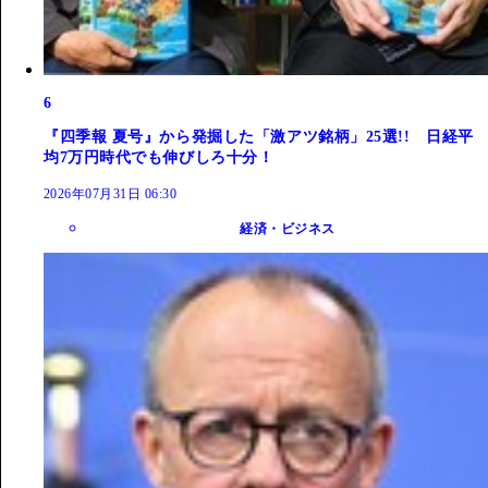
6
『四季報 夏号』から発掘した「激アツ銘柄」25選!! 日経平
均7万円時代でも伸びしろ十分！
2026年07月31日 06:30
経済・ビジネス