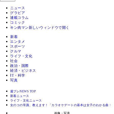
ニュース
グラビア
連載コラム
コミック
キン肉マン
新しいウィンドウで開く
新着
エンタメ
スポーツ
クルマ
ライフ・文化
社会
政治・国際
経済・ビジネス
IT・科学
写真
週プレNEWS TOP
新着ニュース
ライフ・文化ニュース
女のコの常識、教えます！「カラオケデートの基本は女子のわかる曲！
画像・写真