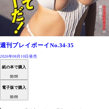
週刊プレイボーイNo.34-35
2026年08月10日発売
紙の本で購入
開/閉
電子版で購入
開/閉