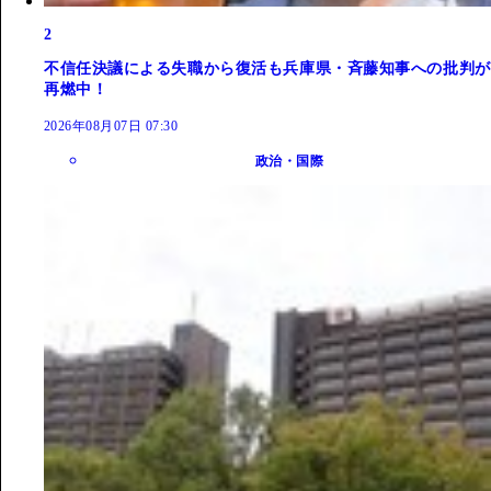
2
不信任決議による失職から復活も兵庫県・斉藤知事への批判が
再燃中！
2026年08月07日 07:30
政治・国際