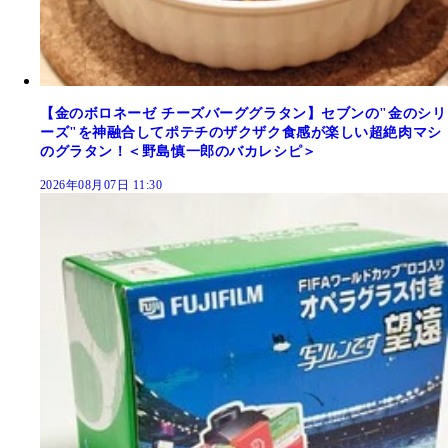
【金のボロネーゼ チーズバーググラタン】セブンの"金のシリ
ーズ"を神融合してポテチのザクザク食感が楽しい超絶肉マシ
のグラタン！＜野島慎一郎のバカレシピ＞
2026年08月07日 11:30