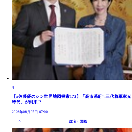
4
【#佐藤優のシン世界地図探索172】「高市幕府≒三代将軍家光
時代」が到来!?
2026年08月07日 07:00
政治・国際