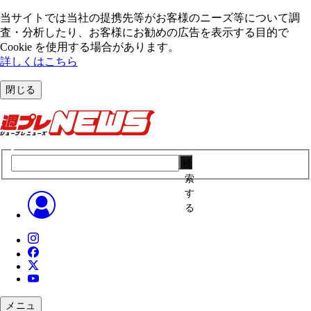
当サイトでは当社の提携先等がお客様のニーズ等について調
査・分析したり、お客様にお勧めの広告を表⽰する⽬的で
Cookie を使⽤する場合があります。
詳しくはこちら
閉じる
検
索
す
る
メニュ