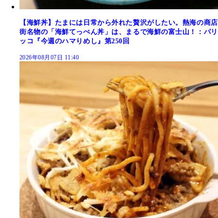
【海鮮丼】たまには日常から外れた贅沢がしたい。熱海の商店
街名物の「海鮮てっぺん丼」は、まるで海鮮の富士山！：パリ
ッコ『今週のハマりめし』第250回
2026年08月07日 11:40