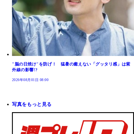
"脳の日焼け"を防げ！ 猛暑の癒えない「グッタリ感」は紫
外線の影響!?
2026年08月01日 08:00
写真をもっと見る