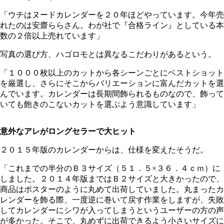
「ウチはヌードカレンダーを２０年ほどやっています。今年売
れたのは安齋ららさん。わが社で『合格ライン』としている本
数の２倍以上売れています」
写真の選び方、ハゴロモとは異なるこだわりがあるという。
「１０００枚以上のカットから各シーンごとにベストショット
を厳選し、さらにそこからバリエーションに富んだカットを選
んでいます。カレンダーは長期間飾られるものなので、飾って
いても飽きのこないカットを選ぶよう意識しています」
意外なアレがロングセラーで大ヒット
２０１５年版のカレンダーからは、仕様を変えたそうだ。
「これまでの半分のＢ３サイズ（５１．５×３６．４ｃｍ）に
しました。２０１４年版まではＢ２サイズと大きかったので、
商品はポスターのように丸めて出荷していました。丸まったカ
レンダーを飾る際、一度逆に巻いて戻す作業をしますが、失敗
してカレンダーにシワが入ってしまうというユーザーの方の声
が多かった。そこで、丸めずに出荷できるよう小さいサイズに