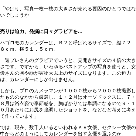
「やはり、写真一枚一枚の大きさが売れる要因のひとつではな
いでしょうか」
売りは迫力、発掘に日々グラビアを…
ハゴロモのカレンダーは、Ｂ２と呼ばれるサイズで、縦７２．
８ｃｍ、横５１．５ｃｍ。
「週プレさんのグラビアでいうと、見開きサイズの４倍の大き
さです。ですから、いわゆるバストアップの写真を使うと、女
優さんの胸や顔が実物大以上のサイズになります。この迫力
は、カレンダーにしか出せません。
しかも、プロのカメラマンが１０００枚から２０００枚撮影し
たもののなかから厳選し、１・２月はオーソドックスに、７・
８月は浴衣姿で季節感を、胸ばかりでは単調になるので９・１
０月あたりにお尻を強調したショットを、などなど考えに考え
て作っています」
では、現在、数千人いるといわれるＡＶ女優、セクシー女優の
中からどのようにしてカレンダーを出す女優を選ぶのか。