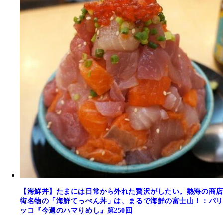
【海鮮丼】たまには日常から外れた贅沢がしたい。熱海の商店
街名物の「海鮮てっぺん丼」は、まるで海鮮の富士山！：パリ
ッコ『今週のハマりめし』第250回