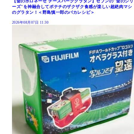
【金のボロネーゼ チーズバーググラタン】セブンの"金のシリ
ーズ"を神融合してポテチのザクザク食感が楽しい超絶肉マシ
のグラタン！＜野島慎一郎のバカレシピ＞
2026年08月07日 11:30