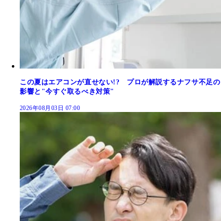
この夏はエアコンが直せない!? プロが解説するナフサ不足の
影響と"今すぐ取るべき対策"
2026年08月03日 07:00