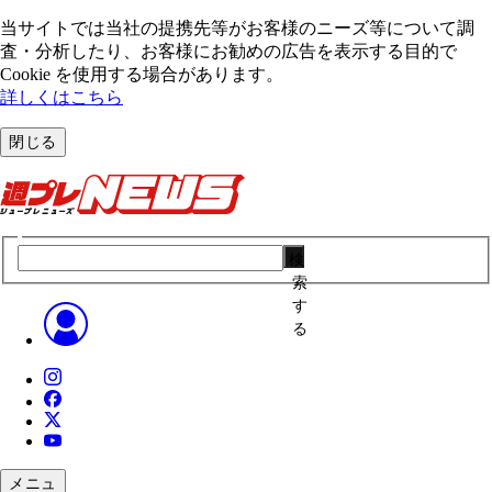
当サイトでは当社の提携先等がお客様のニーズ等について調
査・分析したり、お客様にお勧めの広告を表⽰する⽬的で
Cookie を使⽤する場合があります。
詳しくはこちら
閉じる
検
索
す
る
メニュ