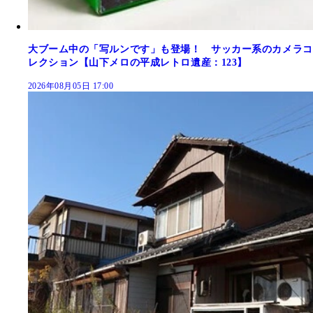
大ブーム中の「写ルンです」も登場！ サッカー系のカメラコ
レクション【山下メロの平成レトロ遺産：123】
2026年08月05日 17:00