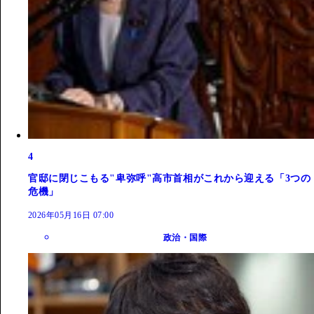
4
官邸に閉じこもる"卑弥呼"高市首相がこれから迎える「3つの
危機」
2026年05月16日 07:00
政治・国際