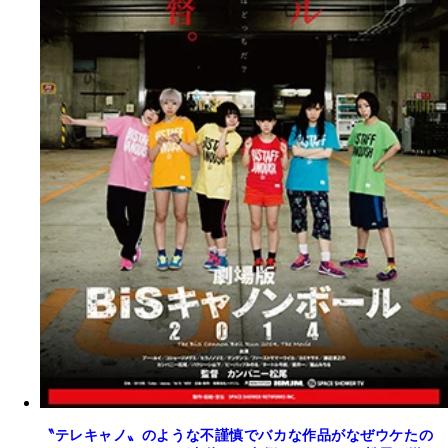
〝テレキャノ〟のような不謹慎でバカな作品がなぜウケたの