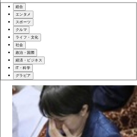
総合
エンタメ
スポーツ
クルマ
ライフ・文化
社会
政治・国際
経済・ビジネス
IT・科学
グラビア