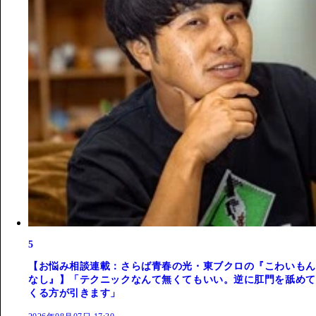
5
【お悩み相談連載：さらば青春の光・東ブクロの『こわいもん
なし』】「テクニックなんて無くてもいい。逆に肛門を舐めて
くる方が引きます」