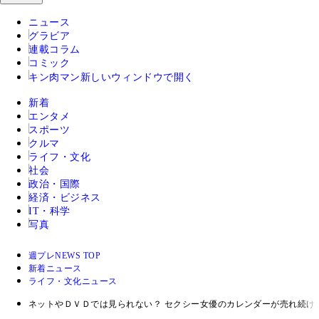
ニュース
グラビア
連載コラム
コミック
キン肉マン
新しいウィンドウで開く
新着
エンタメ
スポーツ
クルマ
ライフ・文化
社会
政治・国際
経済・ビジネス
IT・科学
写真
週プレNEWS TOP
新着ニュース
ライフ・文化ニュース
ネットやＤＶＤでは見られない？ セクシー女優のカレンダーが売れ続け