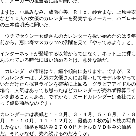
く、メーカーの担当者に話を聞いた。
まずは、小島みなみ、成瀬心美、Ｒｉｏ、紗倉まな、上原亜衣
など１０人の女優のカレンダーを発売するメーカー、ハゴロモ
の三本信明氏に聞いた。
「ウチでセクシー女優さんのカレンダーを扱い始めたのは５年
前から。恵比寿マスカッツの活躍を見て『やってみよう』と」
インターネットが登場する以前からではなく、ネット上に裸も
あふれている時代に扱い始めるとは、意外な話だ。
「カレンダーの市場は今、縮小傾向にあります。ですが、ヌー
ドカレンダーは、人気の女優さんにお願いしてモデルをやって
いただけたら採算ラインを確実に上回る。グラビアアイドルの
場合、人気はあっても思ったほどカレンダーが売れず採算ライ
ンを割ることもある。ですから、ヌードカレンダーは会社にと
って優良商品なのです」
カレンダーには表紙と１・２月、３・４月、５・６月、７・８
月、９・１０月、１１・１２月と、最後の１枚の計８枚の写真
しかない。価格も税込み２７００円とセルＤＶＤ並みの価格
だ。それがなぜ、売れ続けるのだろうか。