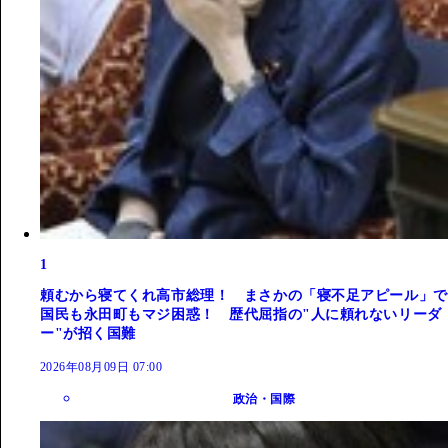
1
頼むから寝てくれ高市総理！ まさかの「寝不足アピール」で
国民も永田町もマジ困惑！ 歴代屈指の"人に頼れないリーダ
ー"が招く国難
2026年08月09日 07:00
政治・国際