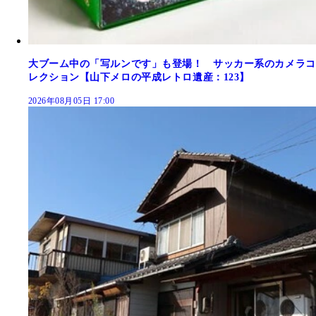
大ブーム中の「写ルンです」も登場！ サッカー系のカメラコ
レクション【山下メロの平成レトロ遺産：123】
2026年08月05日 17:00