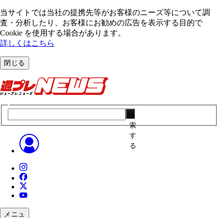
当サイトでは当社の提携先等がお客様のニーズ等について調
査・分析したり、お客様にお勧めの広告を表⽰する⽬的で
Cookie を使⽤する場合があります。
詳しくはこちら
閉じる
検
索
す
る
メニュ