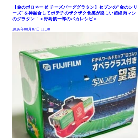
【金のボロネーゼ チーズバーググラタン】セブンの"金のシリ
ーズ"を神融合してポテチのザクザク食感が楽しい超絶肉マシ
のグラタン！＜野島慎一郎のバカレシピ＞
2026年08月07日 11:30