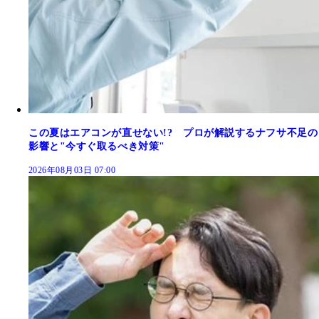
この夏はエアコンが直せない!? プロが解説するナフサ不足の
影響と"今すぐ取るべき対策"
2026年08月03日 07:00