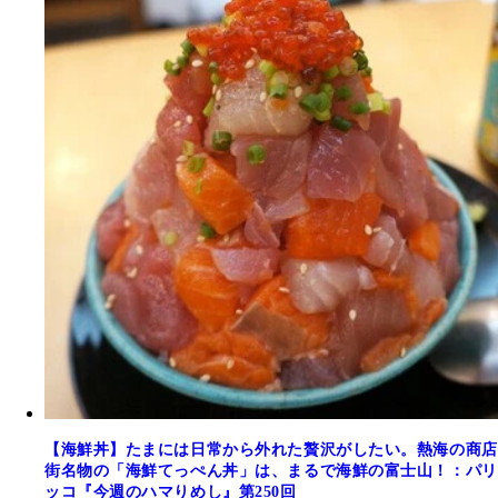
【海鮮丼】たまには日常から外れた贅沢がしたい。熱海の商店
街名物の「海鮮てっぺん丼」は、まるで海鮮の富士山！：パリ
ッコ『今週のハマりめし』第250回