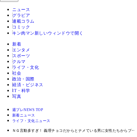
ニュース
グラビア
連載コラム
コミック
キン肉マン
新しいウィンドウで開く
新着
エンタメ
スポーツ
クルマ
ライフ・文化
社会
政治・国際
経済・ビジネス
IT・科学
写真
週プレNEWS TOP
新着ニュース
ライフ・文化ニュース
ＮＧ言動多すぎ！ 義理チョコだからとナメている男に女性たちからブー