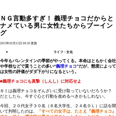
ＮＧ言動多すぎ！ 義理チョコだからと
ナメている男に女性たちからブーイン
グ
2015年02月11日 06:10 更新
ライフ・文化
今年もバレンタインの季節がやってくる。本命はともかく会社
や学校などで貰うことの多い“
義理チョコ
”だが、態度によって
は女性の評価がダダ下がりになるという。
■義理チョコにも真摯（しんし）に対応せよ
キミは義理チョコをぞんざいに受け取っていないだろうか？
だとしたら、今すぐ心と行動を改めるべきかもしれない。
今回、２０代女子３０名（６名大学生、２４名ＯＬ）に話を聞
いて判明したのは、
「すべての女子は、たとえ『義理チョコ』