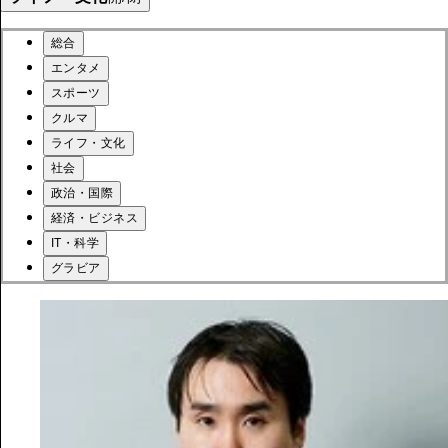
総合
エンタメ
スポーツ
クルマ
ライフ・文化
社会
政治・国際
経済・ビジネス
IT・科学
グラビア