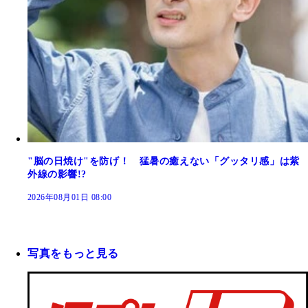
"脳の日焼け"を防げ！ 猛暑の癒えない「グッタリ感」は紫
外線の影響!?
2026年08月01日 08:00
写真をもっと見る