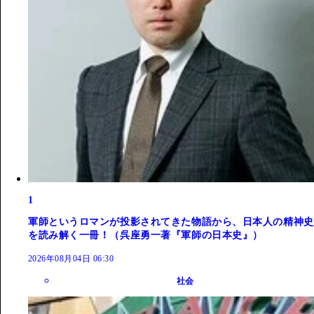
1
軍師というロマンが投影されてきた物語から、日本人の精神史
を読み解く一冊！（呉座勇一著『軍師の日本史』）
2026年08月04日 06:30
社会