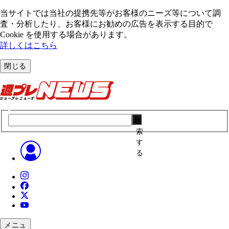
当サイトでは当社の提携先等がお客様のニーズ等について調
査・分析したり、お客様にお勧めの広告を表⽰する⽬的で
Cookie を使⽤する場合があります。
詳しくはこちら
閉じる
検
索
す
る
メニュ