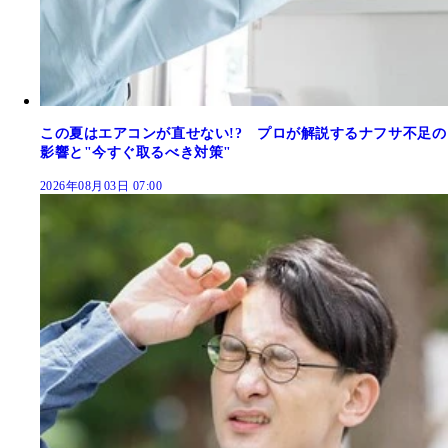
この夏はエアコンが直せない!? プロが解説するナフサ不足の
影響と"今すぐ取るべき対策"
2026年08月03日 07:00