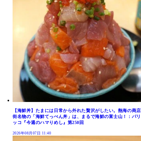
【海鮮丼】たまには日常から外れた贅沢がしたい。熱海の商店
街名物の「海鮮てっぺん丼」は、まるで海鮮の富士山！：パリ
ッコ『今週のハマりめし』第250回
2026年08月07日 11:40