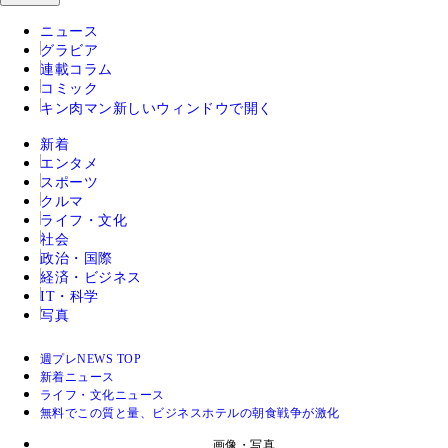
ニュース
グラビア
連載コラム
コミック
キン肉マン
新しいウィンドウで開く
新着
エンタメ
スポーツ
クルマ
ライフ・文化
社会
政治・国際
経済・ビジネス
IT・科学
写真
週プレNEWS TOP
新着ニュース
ライフ・文化ニュース
無料でこの質と量、ビジネスホテルの朝食戦争が激化
画像・写真