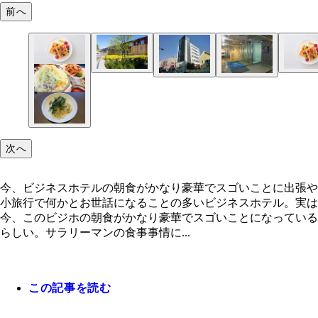
前へ
オガールイン
コンフォートホテルチェーン 週プレイチオシの一
オガールイン 週プレイチオシの一品「紫波町産野
ホテル ルートイン 週プレイチオシの一品「深川
「朝ワッフル」
大盛りサラダ」
ホテルアベスト姫路
コンフォートホテルチェーン
次へ
今、ビジネスホテルの朝食がかなり豪華でスゴいことに出張や
小旅行で何かとお世話になることの多いビジネスホテル。実は
今、このビジホの朝食がかなり豪華でスゴいことになっている
らしい。サラリーマンの食事事情に...
ホテル ルートイン 東京 東陽町
この記事を読む