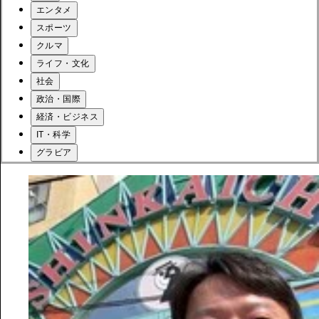
エンタメ
スポーツ
クルマ
ライフ・文化
社会
政治・国際
経済・ビジネス
IT・科学
グラビア