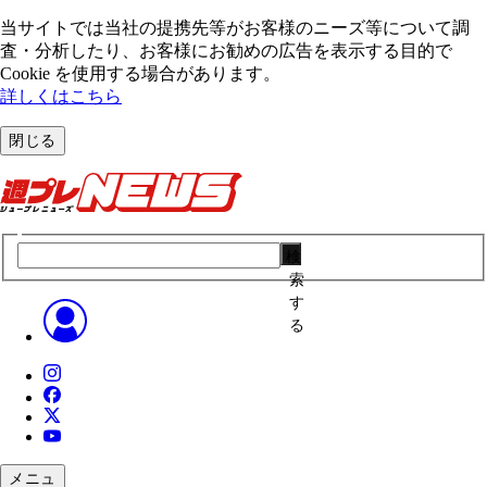
当サイトでは当社の提携先等がお客様のニーズ等について調
査・分析したり、お客様にお勧めの広告を表⽰する⽬的で
Cookie を使⽤する場合があります。
詳しくはこちら
閉じる
検
索
す
る
メニュ