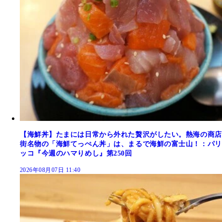
【海鮮丼】たまには日常から外れた贅沢がしたい。熱海の商店
街名物の「海鮮てっぺん丼」は、まるで海鮮の富士山！：パリ
ッコ『今週のハマりめし』第250回
2026年08月07日 11:40