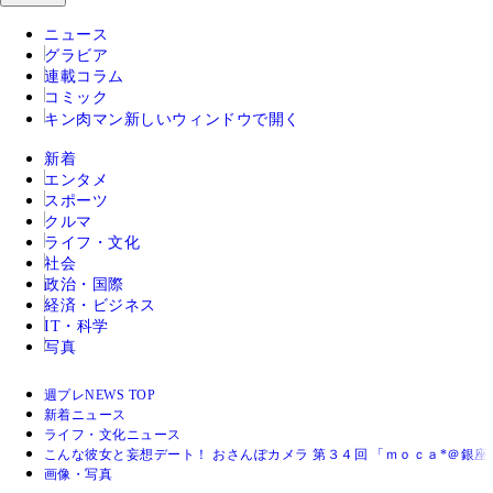
ニュース
グラビア
連載コラム
コミック
キン肉マン
新しいウィンドウで開く
新着
エンタメ
スポーツ
クルマ
ライフ・文化
社会
政治・国際
経済・ビジネス
IT・科学
写真
週プレNEWS TOP
新着ニュース
ライフ・文化ニュース
こんな彼女と妄想デート！ おさんぽカメラ 第３４回 「ｍｏｃａ*＠銀座
画像・写真