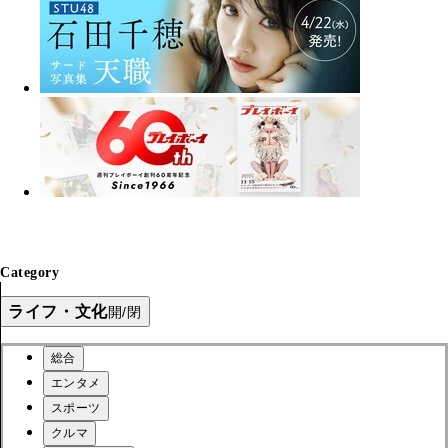
Category
ライフ・文化
開/閉
総合
エンタメ
スポーツ
クルマ