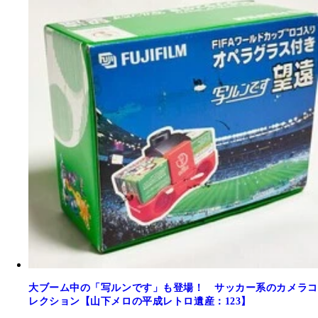
大ブーム中の「写ルンです」も登場！ サッカー系のカメラコ
レクション【山下メロの平成レトロ遺産：123】