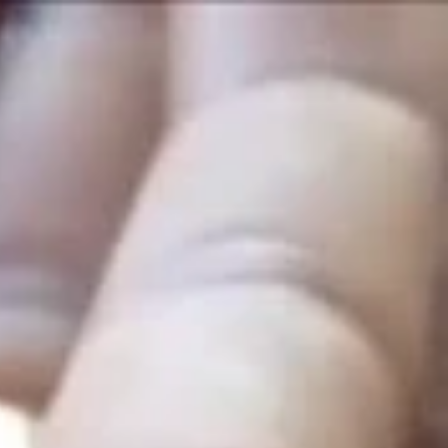
す。プチ鬱
する私
のこと