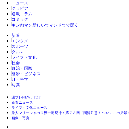
ニュース
グラビア
連載コラム
コミック
キン肉マン
新しいウィンドウで開く
新着
エンタメ
スポーツ
クルマ
ライフ・文化
社会
政治・国際
経済・ビジネス
IT・科学
写真
週プレNEWS TOP
新着ニュース
ライフ・文化ニュース
旅人マリーシャの世界一周紀行：第７３回「閲覧注意！ ついにこの旅最大
画像・写真