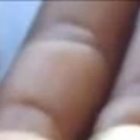
 甘い香りのお気に入り国！
。プレーンはたったの１ユーロ
便小僧。私よりチビなところに好感が持てます（笑）
てる
マークのような赤い発疹（これ比較的マシな時
に形が違うんだね、とか言ってる場合か！ 首見てね、首
ます。しょぼん。この時はもう気が弱くなって心は泣いていま
明書をいただく
はフランス語で看護婦さんが英語で通訳。真剣に聞きとろうと
、飲み薬がステロイド。短期集中で治すのに少量は仕方ないと
入れられてるところが、余計にワルそうな感じ
王の家