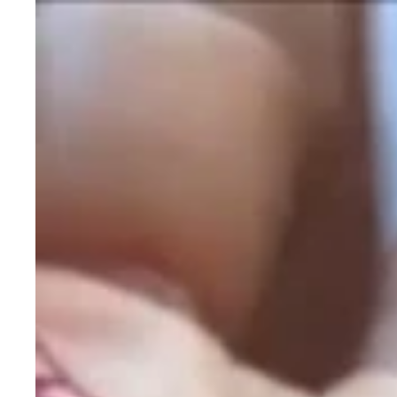
１ユーロワッフルがグっとくるラブリーベルギー♪
サクフワのベルギーワッフルは結構なビッグサイズ
１６１９年生まれのブリュッセルの最長老市民・小
街中にはパブがいっぱい！ 夜遅くまで人があふれ
まるでヨーロッパを縦横する長距離バスの発着地点
鼻の穴をこのタイミングで大公開？ 右と左、微妙
ブツブツの周りも皮膚がただれてブヨブヨっとして
大きくてキレイな大学病院前にて。処方箋や診察証
体中のブツブツを先生にチェックしてもらう。先生
ステロイドクリームはやめてほしいと頼んだところ
ベルギービアが私を癒してくれた
８０℃の乾燥機でカラフルに踊る私のビキニ
小便小僧よりもインパクトのある小便少女。檻に
左がゴシックフランボワイヤン様式の市庁舎。右は