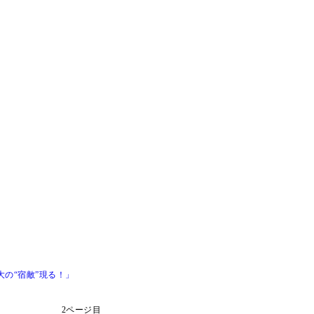
の“宿敵”現る！」
2ページ目