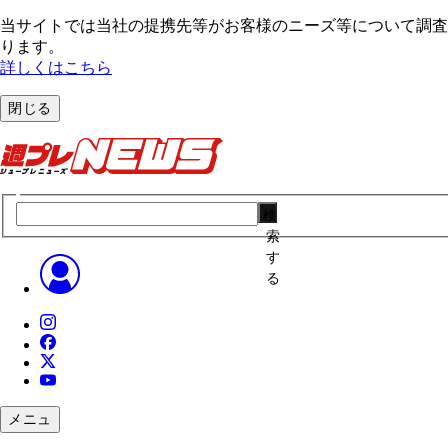
当サイトでは当社の提携先等がお客様のニーズ等について調査・
ります。
詳しくはこちら
閉じる
検
索
す
る
メニュ