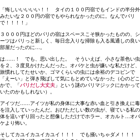
「悔しいいいいい！！ タイの１００円宿でもインドの半分外
みたいな２００円の宿でもやられなかったのに。なんでパリ
で！！！！」
３０００円ほどのパリの宿はスペースこそ狭かったものの、シ
ーツはパリっと新しく、毎日念入りな掃除も入る風通しの良い
部屋だったのに…。
は……！ でも、思い出した。 そういえば、小さな茶色い虫
を２、３度見かけたんだった。オバケと虫が嫌いな私だけど、
旅慣れしてたせいか、ゴマくらいの虫には余裕のデコピンで
「えーい」と弾き飛ばして気にもとめていなかった（心のどこ
かで、「
パリだし大丈夫
」という謎のパリマジックにかかって
いたのかもしれない）。
アイツだ……アイツが私の身体に大事な赤い血と引き換えに毒
を注入していったんだ。おびただしい数の虫が、寝ている私の
体を這いずり回ったと想像しただけでホラー、オカルト…オバ
ケより怖い。
そしてカユイカユイカユイ！！！ でも掻いちゃダメ！！！