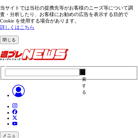
当サイトでは当社の提携先等がお客様のニーズ等について調
査・分析したり、お客様にお勧めの広告を表⽰する⽬的で
Cookie を使⽤する場合があります。
詳しくはこちら
閉じる
検
索
す
る
メニュ