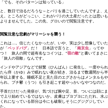
「でも、そのパターンは知っている」
と、数日で治るだろうな～とパリを過ごしていたんですよ、え
え。ところがどっこい、これがパリの大土産だったとは思いも
よりませんでした。この先、グロいので閲覧注意です。
閲覧注意な悲劇がマリーシャを襲う！
これは…。信じたくなかったが、いや、実は少し想像していた
が「
ベッドバグ
」だ！ 日本語で言うと、「
南京虫
」ってや
つ！ 旅人の間で超有名なコイツは、“
宿の敵
”と書いてまさに
「旅人の宿敵」なんです。
インドやアジアなどで頻繁（ひんぱん）に発生し、一度やられ
たら痒（かゆ）みで眠れない夜が続き、治るまで数週間から半
年以上要する。睡眠不足と見た目のエグさからはメンタルもや
られ、プチ鬱（うつ）も引き起こす超やっかいなやつなのだ。
手首だけだった発疹が、気づけば腕や足、首、ついには顔にま
で上り始めているではないか。皮膚はブヨブヨにただれ、水ぶ
くれになっている部分は今にも破裂しそうにグジグジしてい
た。