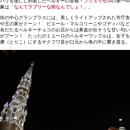
パリを後にし到着したベルギーの首都・
ブリュッセル
の第一印
象は「
なんてラブリーな街なんでしょ！
」。
街の中心グランプラスには、美しくライトアップされた市庁舎
や王の家がドーン！ ピエール・マルコリーニやゴディバなど
名だたるベルギーチョコのお店からは鼻血が出そうな甘い匂い
がプーン！ たったの１ユーロのベルギーワッフルは、女子を
虜（とりこ）にするサクフワ音が口元から体の中に響き渡る。