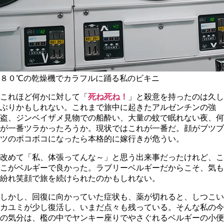
８０℃の乾燥機でカラフルに踊る私のビキニ
これほど何かに対して「
死ね死ね！
」と殺意を持ったのは久し
ぶりかもしれない。これまで旅中に起きたアルゼンチンの強
盗、ジンベイザメ見物での船酔い、大量の蚊で眠れない夜、何
が一番ツラかったろうか。現状ではこれが一番だ。顔がブツブ
ツのボコボコになったら本格的に嫁行きが危うい。
改めて「私、体張ってんな～」と思う出来事だったけれど、こ
こがベルギーで良かった。ラブリーベルギーだからこそ、気も
紛れ笑顔で旅を続けられたのかもしれない。
しかし、回復に向かっていた症状も、薬が切れると、しつこい
カユミが少し復活し、いまだ点々も残っている。そんな私の今
の気分は、檻の中でヤンキー座りでやさぐれるベルギーの小便