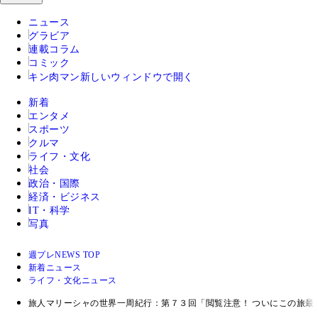
ニュース
グラビア
連載コラム
コミック
キン肉マン
新しいウィンドウで開く
新着
エンタメ
スポーツ
クルマ
ライフ・文化
社会
政治・国際
経済・ビジネス
IT・科学
写真
週プレNEWS TOP
新着ニュース
ライフ・文化ニュース
旅人マリーシャの世界一周紀行：第７３回「閲覧注意！ ついにこの旅最大