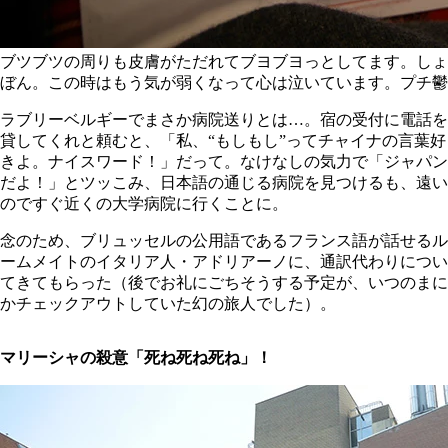
ブツブツの周りも皮膚がただれてブヨブヨっとしてます。しょ
ぼん。この時はもう気が弱くなって心は泣いています。プチ鬱
ラブリーベルギーでまさか病院送りとは…。宿の受付に電話を
貸してくれと頼むと、「私、“もしもし”ってチャイナの言葉好
きよ。ナイスワード！」だって。なけなしの気力で「ジャパン
だよ！」とツッこみ、日本語の通じる病院を見つけるも、遠い
のですぐ近くの大学病院に行くことに。
念のため、ブリュッセルの公用語であるフランス語が話せるル
ームメイトのイタリア人・アドリアーノに、通訳代わりについ
てきてもらった（後でお礼にごちそうする予定が、いつのまに
かチェックアウトしていた幻の旅人でした）。
マリーシャの殺意「死ね死ね死ね」！