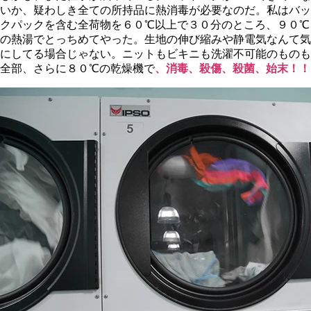
いか、疑わしき全ての所持品に熱消毒が必要なのだ。私はバッ
クパックを含む全荷物を６０℃以上で３０分のところ、９０℃
の熱湯でとっちめてやった。生地の伸び縮みや静電気なんて気
にしてる場合じゃない。ニットもビキニも洗濯不可能のものも
全部、さらに８０℃の乾燥機で
、消毒、殺傷、殺菌、始末！！