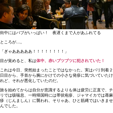
街中にはパブがいっぱい！ 夜遅くまで人があふれてる
ところが…。
「
ぎゃあああああ！！！！！！！！
」
目が覚めると、私は
体中、赤いブツブツに犯されていた！
これは今日、突然始まったことではなかった。実はパリ到着２
日目から、手首から腕にかけての小さな発疹に気づいていたけ
れど、それが悪化していたのだ。
旅を始めてからは自分が意識するよりも体は疲労に正直で、チ
リでは咳喘息、一時帰国時には帯状疱疹、ジャマイカでは蕁麻
疹（じんましん）に襲われ、そりゃあ、ひと筋縄ではいきませ
んでした。