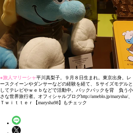
●旅人マリーシャ
平川真梨子。９月８日生まれ。東京出身。レ
ースクイーンやダンサーなどの経験を経て、Ｓサイズモデルと
してテレビやｗｅｂなどで活動中。バックパックを背 負う小
さな世界旅行者。オフィシャルブログhttp://ameblo.jp/marysha/、
Ｔｗｉｔｔｅｒ【marysha98】もチェック