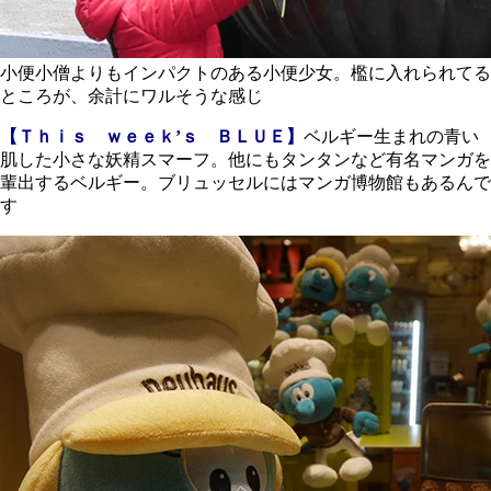
小便小僧よりもインパクトのある小便少女。檻に入れられてる
ところが、余計にワルそうな感じ
【Ｔｈｉｓ ｗｅｅｋ’ｓ ＢＬＵＥ】
ベルギー生まれの青い
肌した小さな妖精スマーフ。他にもタンタンなど有名マンガを
輩出するベルギー。ブリュッセルにはマンガ博物館もあるんで
す