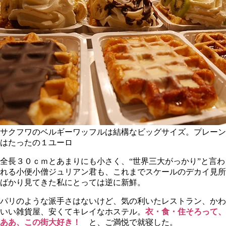
サクフワのベルギーワッフルは結構なビッグサイズ。プレーン
はたったの１ユーロ
全長３０ｃｍとあまりにも小さく、“世界三大がっかり”と言わ
れる小便小僧ジュリアン君も、これまでスケールのデカイ見所
ばかり見てきた私にとっては逆に新鮮。
パリのような派手さはないけど、気の利いたレストラン、かわ
いい雑貨屋、安くてキレイなホステル。
衣・食・住そろって、
ああ、この街大好き！
と、ご満悦で就寝した。