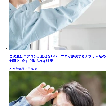
この夏はエアコンが直せない!? プロが解説するナフサ不足の
影響と"今すぐ取るべき対策"
2026年08月03日 07:00