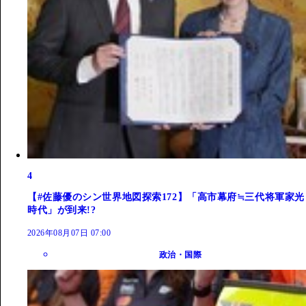
4
【#佐藤優のシン世界地図探索172】「高市幕府≒三代将軍家光
時代」が到来!?
2026年08月07日 07:00
政治・国際