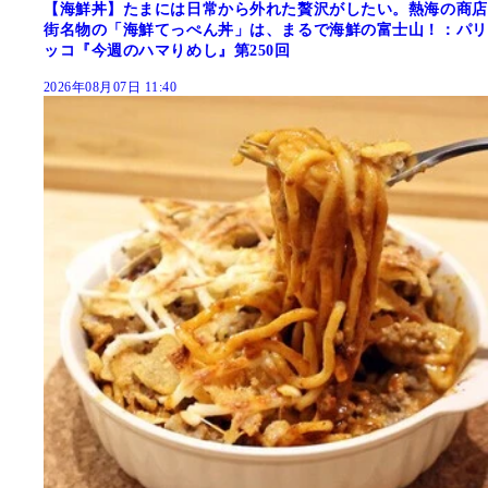
【海鮮丼】たまには日常から外れた贅沢がしたい。熱海の商店
街名物の「海鮮てっぺん丼」は、まるで海鮮の富士山！：パリ
ッコ『今週のハマりめし』第250回
2026年08月07日 11:40