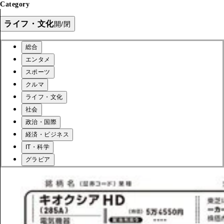
Category
ライフ・文化
開/閉
総合
エンタメ
スポーツ
クルマ
ライフ・文化
社会
政治・国際
経済・ビジネス
IT・科学
グラビア