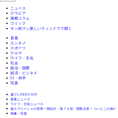
ニュース
グラビア
連載コラム
コミック
キン肉マン
新しいウィンドウで開く
新着
エンタメ
スポーツ
クルマ
ライフ・文化
社会
政治・国際
経済・ビジネス
IT・科学
写真
週プレNEWS TOP
新着ニュース
ライフ・文化ニュース
旅人マリーシャの世界一周紀行：第７３回「閲覧注意！ ついにこの旅最大
画像・写真