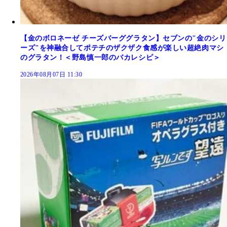
【金のボロネーゼ チーズバーググラタン】セブンの"金のシリ
ーズ"を神融合してポテチのザクザク食感が楽しい超絶肉マシ
のグラタン！＜野島慎一郎のバカレシピ＞
2026年08月07日 11:30