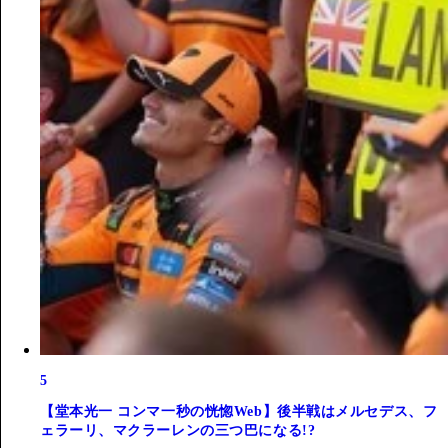
5
【堂本光一 コンマ一秒の恍惚Web】後半戦はメルセデス、フ
ェラーリ、マクラーレンの三つ巴になる!?