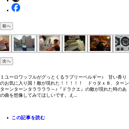
前へ
次へ
１ユーロワッフルがグっとくるラブリーベルギー♪
サクフワのベルギーワッフルは結構なビッグサイズ
１６１９年生まれのブリュッセルの最長老市民・小
街中にはパブがいっぱい！ 夜遅くまで人があふれ
まるでヨーロッパを縦横する長距離バスの発着地点
鼻の穴をこのタイミングで大公開？ 右と左、微妙
ブツブツの周りも皮膚がただれてブヨブヨっとして
大きくてキレイな大学病院前にて。処方箋や診察証
体中のブツブツを先生にチェックしてもらう。先生
ステロイドクリームはやめてほしいと頼んだところ
ベルギービアが私を癒してくれた
８０℃の乾燥機でカラフルに踊る私のビキニ
小便小僧よりもインパクトのある小便少女。檻に入
左がゴシックフランボワイヤン様式の市庁舎。右は
香りのお気に入り国！
レーンはたったの１ユーロ
僧。私よりチビなところに好感が持てます（笑）
クのような赤い発疹（これ比較的マシな時
が違うんだね、とか言ってる場合か！ 首見てね、
す。しょぼん。この時はもう気が弱くなって心は泣
をいただく
ランス語で看護婦さんが英語で通訳。真剣に聞きと
み薬がステロイド。短期集中で治すのに少量は仕方
れてるところが、余計にワルそうな感じ
家
１ユーロワッフルがグっとくるラブリーベルギー♪ 甘い香り
います。プチ鬱
とする私
とのこと
のお気に入り国！敵が現れた！！！！！ ドゥタｘ８、ターン
ターンターンタララララ～♪『ドラクエ』の敵が現れた時のあ
の曲を想像してみてほしいです。え...
この記事を読む