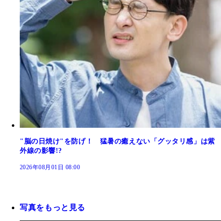
"脳の日焼け"を防げ！ 猛暑の癒えない「グッタリ感」は紫
外線の影響!?
2026年08月01日 08:00
写真をもっと見る