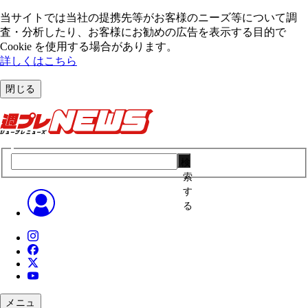
当サイトでは当社の提携先等がお客様のニーズ等について調
査・分析したり、お客様にお勧めの広告を表⽰する⽬的で
Cookie を使⽤する場合があります。
詳しくはこちら
閉じる
検
索
す
る
メニュ