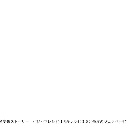
愛妄想ストーリー パジャマレシピ【恋愛レシピ３３】蕎麦のジェノベーゼ