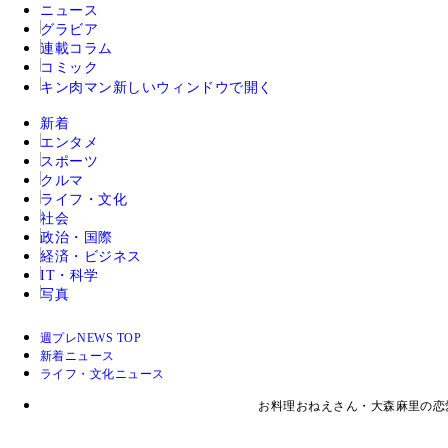
ニュース
グラビア
連載コラム
コミック
キン肉マン
新しいウィンドウで開く
新着
エンタメ
スポーツ
クルマ
ライフ・文化
社会
政治・国際
経済・ビジネス
IT・科学
写真
週プレNEWS TOP
新着ニュース
ライフ・文化ニュース
お料理おねえさん・大森麻里の恋