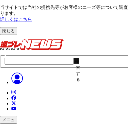
当サイトでは当社の提携先等がお客様のニーズ等について調査・
ります。
詳しくはこちら
閉じる
検
索
す
る
メニュ