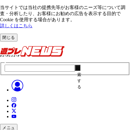
当サイトでは当社の提携先等がお客様のニーズ等について調
査・分析したり、お客様にお勧めの広告を表⽰する⽬的で
Cookie を使⽤する場合があります。
詳しくはこちら
閉じる
検
索
す
る
メニュ