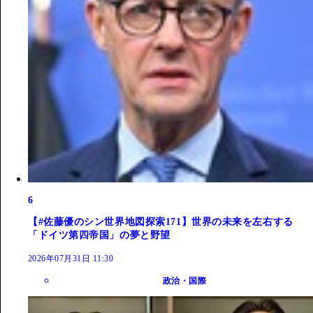
6
【#佐藤優のシン世界地図探索171】世界の未来を左右する
「ドイツ第四帝国」の夢と野望
2026年07月31日 11:30
政治・国際