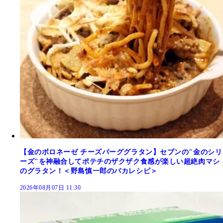
【金のボロネーゼ チーズバーググラタン】セブンの"金のシリ
ーズ"を神融合してポテチのザクザク食感が楽しい超絶肉マシ
のグラタン！＜野島慎一郎のバカレシピ＞
2026年08月07日 11:30