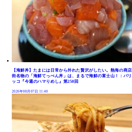
【海鮮丼】たまには日常から外れた贅沢がしたい。熱海の商店
街名物の「海鮮てっぺん丼」は、まるで海鮮の富士山！：パリ
ッコ『今週のハマりめし』第250回
2026年08月07日 11:40