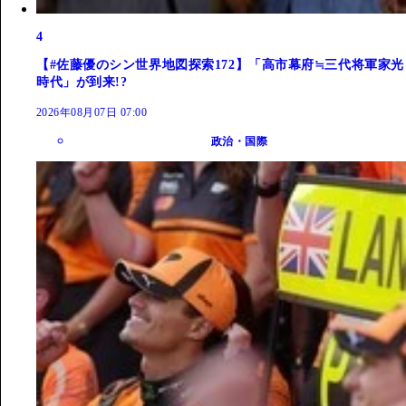
4
【#佐藤優のシン世界地図探索172】「高市幕府≒三代将軍家光
時代」が到来!?
2026年08月07日 07:00
政治・国際