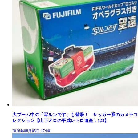
大ブーム中の「写ルンです」も登場！ サッカー系のカメラコ
レクション【山下メロの平成レトロ遺産：123】
2026年08月05日 17:00