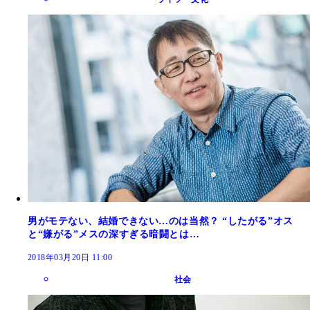
男がモテない、結婚できない…のは当然？ “したがる”オス
と“嫌がる”メスの深すぎる暗闘とは…
2018年03月20日 11:00
社会