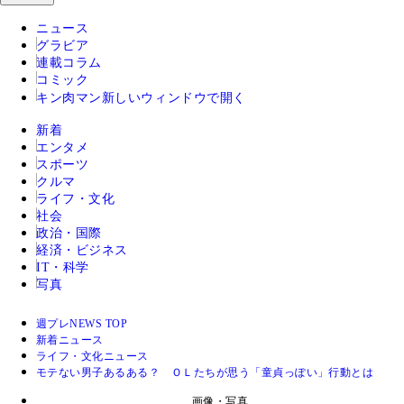
ニュース
グラビア
連載コラム
コミック
キン肉マン
新しいウィンドウで開く
新着
エンタメ
スポーツ
クルマ
ライフ・文化
社会
政治・国際
経済・ビジネス
IT・科学
写真
週プレNEWS TOP
新着ニュース
ライフ・文化ニュース
モテない男子あるある？ ＯＬたちが思う「童貞っぽい」行動とは
画像・写真