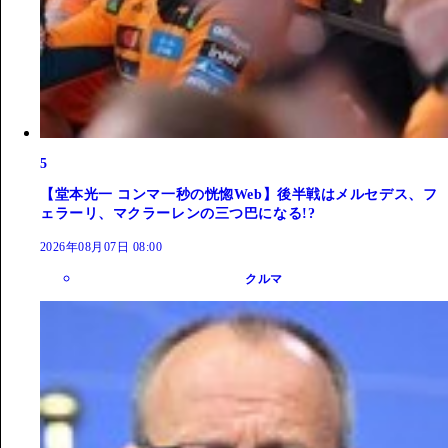
5
【堂本光一 コンマ一秒の恍惚Web】後半戦はメルセデス、フ
ェラーリ、マクラーレンの三つ巴になる!?
2026年08月07日 08:00
クルマ