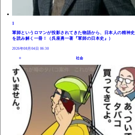
1
軍師というロマンが投影されてきた物語から、日本人の精神史
を読み解く一冊！（呉座勇一著『軍師の日本史』）
2026年08月04日 06:30
社会