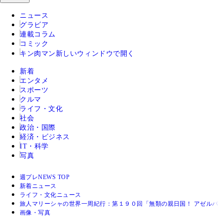
ニュース
グラビア
連載コラム
コミック
キン肉マン
新しいウィンドウで開く
新着
エンタメ
スポーツ
クルマ
ライフ・文化
社会
政治・国際
経済・ビジネス
IT・科学
写真
週プレNEWS TOP
新着ニュース
ライフ・文化ニュース
旅人マリーシャの世界一周紀行：第１９０回「無類の親日国！ アゼルバ
画像・写真