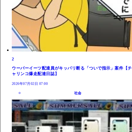
2
ウーバーイーツ配達員がキッパリ断る「ついで指示」案件【チ
ャリンコ爆走配達日誌】
2026年07月02日 07:00
社会