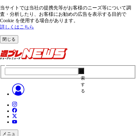
当サイトでは当社の提携先等がお客様のニーズ等について調
査・分析したり、お客様にお勧めの広告を表⽰する⽬的で
Cookie を使⽤する場合があります。
詳しくはこちら
閉じる
検
索
す
る
メニュ