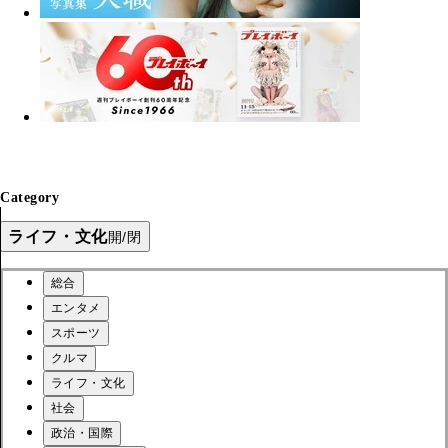
Category
ライフ・文化
開/閉
総合
エンタメ
スポーツ
クルマ
ライフ・文化
社会
政治・国際