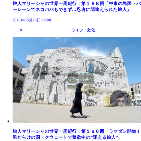
旅人マリーシャの世界一周紀行：第１８８回「中東の島国・バ
ーレーンでネコババもできず...忍者に間違えられた旅人」
2018年06月28日 15:00
ライフ・文化
旅人マリーシャの世界一周紀行：第１８６回「ラマダン開始！
男だらけの国・クウェートで禁欲中の“迷える旅人”」