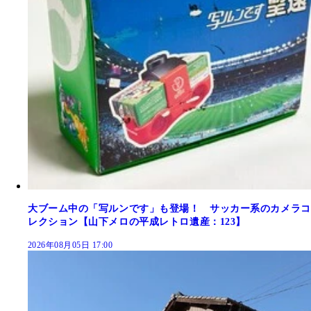
大ブーム中の「写ルンです」も登場！ サッカー系のカメラコ
レクション【山下メロの平成レトロ遺産：123】
2026年08月05日 17:00