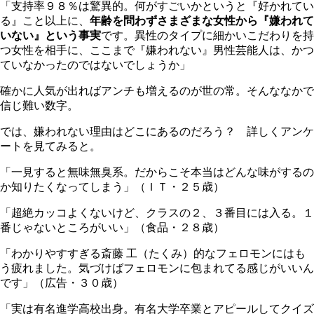
「支持率９８％は驚異的。何がすごいかというと『好かれてい
る』こと以上に、
年齢を問わずさまざまな女性から『嫌われて
いない』という事実
です。異性のタイプに細かいこだわりを持
つ女性を相手に、ここまで『嫌われない』男性芸能人は、かつ
ていなかったのではないでしょうか」
確かに人気が出ればアンチも増えるのが世の常。そんななかで
信じ難い数字。
では、嫌われない理由はどこにあるのだろう？ 詳しくアンケ
ートを見てみると。
「一見すると無味無臭系。だからこそ本当はどんな味がするの
か知りたくなってしまう」（ＩＴ・２５歳）
「超絶カッコよくないけど、クラスの２、３番目には入る。１
番じゃないところがいい」（食品・２８歳）
「わかりやすすぎる斎藤 工（たくみ）的なフェロモンにはも
う疲れました。気づけばフェロモンに包まれてる感じがいいん
です」（広告・３０歳）
「実は有名進学高校出身。有名大学卒業とアピールしてクイズ