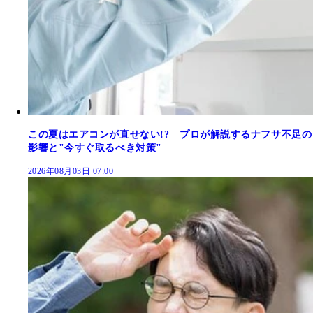
この夏はエアコンが直せない!? プロが解説するナフサ不足の
影響と"今すぐ取るべき対策"
2026年08月03日 07:00