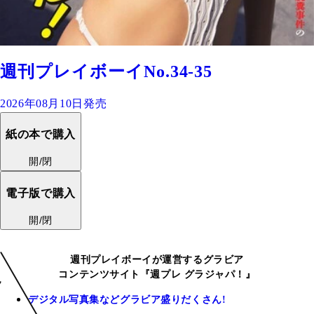
週刊プレイボーイNo.34-35
2026年08月10日発売
紙の本で購入
開/閉
電子版で購入
開/閉
週刊プレイボーイが運営するグラビア
コンテンツサイト『週プレ グラジャパ！』
デジタル写真集などグラビア盛りだくさん!