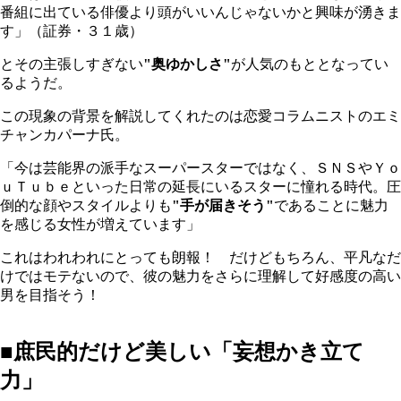
番組に出ている俳優より頭がいいんじゃないかと興味が湧きま
す」（証券・３１歳）
とその主張しすぎない
"奥ゆかしさ"
が人気のもととなってい
るようだ。
この現象の背景を解説してくれたのは恋愛コラムニストのエミ
チャンカパーナ氏。
「今は芸能界の派手なスーパースターではなく、ＳＮＳやＹｏ
ｕＴｕｂｅといった日常の延長にいるスターに憧れる時代。圧
倒的な顔やスタイルよりも
"手が届きそう"
であることに魅力
を感じる女性が増えています」
これはわれわれにとっても朗報！ だけどもちろん、平凡なだ
けではモテないので、彼の魅力をさらに理解して好感度の高い
男を目指そう！
■庶民的だけど美しい「妄想かき立て
力」