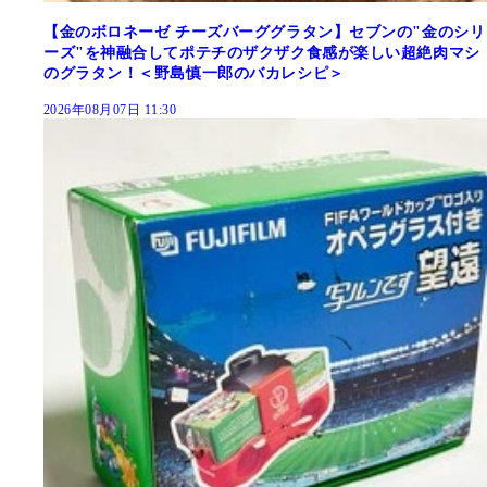
【金のボロネーゼ チーズバーググラタン】セブンの"金のシリ
ーズ"を神融合してポテチのザクザク食感が楽しい超絶肉マシ
のグラタン！＜野島慎一郎のバカレシピ＞
2026年08月07日 11:30