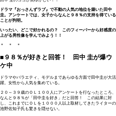
ドラマ『おっさんずラブ』で不動の人気の地位を築いた田中
圭。アンケートでは、女子からなんと９８％の支持を得ている
ことが判明。
いったい、どこで好かれるの？ このフィーバーから好感度の
上がる男性像を学んでみよう！！
＊ ＊ ＊
■９８％が好きと回答！ 田中 圭が爆ウ
ケ中
ドラマやバラエティ、モデルまであらゆる方面で田中圭が大活
躍。女性から人気を集めている。
２０～３９歳のＯＬ１００人にアンケートを行なったところ、
なんと９８％が「田中圭を好き」だと回答！ この結果に対
し、これまでにＯＬを１０００人以上取材してきたライターの
池野佐知子氏も驚きを隠せない。