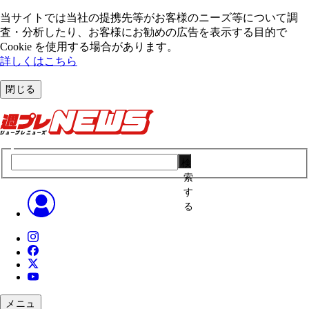
当サイトでは当社の提携先等がお客様のニーズ等について調
査・分析したり、お客様にお勧めの広告を表⽰する⽬的で
Cookie を使⽤する場合があります。
詳しくはこちら
閉じる
検
索
す
る
メニュ