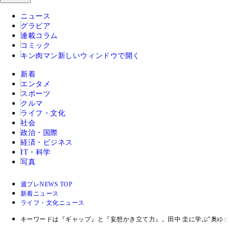
ニュース
グラビア
連載コラム
コミック
キン肉マン
新しいウィンドウで開く
新着
エンタメ
スポーツ
クルマ
ライフ・文化
社会
政治・国際
経済・ビジネス
IT・科学
写真
週プレNEWS TOP
新着ニュース
ライフ・文化ニュース
キーワードは『ギャップ』と『妄想かき立て力』。田中 圭に学ぶ"奥ゆ