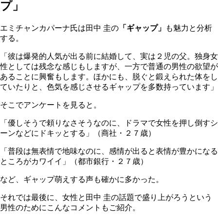
プ」
エミチャンカパーナ氏は田中 圭の
「ギャップ」
も魅力と分析
する。
「彼は爆発的人気が出る前に結婚して、実は２児の父。独身女
性としては残念な感じもしますが、一方で普通の男性の欲望が
あることに興奮もします。ほかにも、脱ぐと鍛えられた体をし
ていたりと、色気を感じさせるギャップを多数持っています」
そこでアンケートを見ると。
「優しそうで頼りなさそうなのに、ドラマで女性を押し倒すシ
ーンなどにドキッとする」（商社・２７歳）
「普段は無表情で地味なのに、感情が出ると表情が豊かになる
ところがカワイイ」（都市銀行・２７歳）
など、ギャップ萌えする声も確かに多かった。
それでは最後に、女性と田中 圭の話題で盛り上がろうという
男性のためにこんなコメントもご紹介。