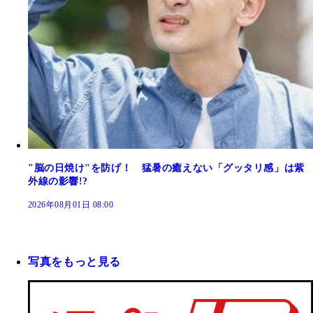
"脳の日焼け"を防げ！ 猛暑の癒えない「グッタリ感」は紫
外線の影響!?
2026年08月01日 08:00
写真をもっと見る