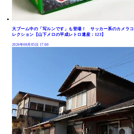
大ブーム中の「写ルンです」も登場！ サッカー系のカメラコ
レクション【山下メロの平成レトロ遺産：123】
2026年08月05日 17:00