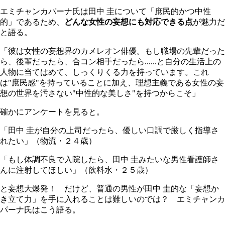
エミチャンカパーナ氏は田中 圭について「庶民的かつ中性
的」であるため、
どんな女性の妄想にも対応できる点
が魅力だ
と語る。
「彼は女性の妄想界のカメレオン俳優。もし職場の先輩だった
ら、後輩だったら、合コン相手だったら......と自分の生活上の
人物に当てはめて、しっくりくる力を持っています。これ
は"庶民感"を持っていることに加え、理想主義である女性の妄
想の世界を汚さない"中性的な美しさ"を持つからこそ」
確かにアンケートを見ると。
「田中 圭が自分の上司だったら、優しい口調で厳しく指導さ
れたい」（物流・２４歳）
「もし体調不良で入院したら、田中 圭みたいな男性看護師さ
んに注射してほしい」（飲料水・２５歳）
と妄想大爆発！ だけど、普通の男性が田中 圭的な「妄想か
き立て力」を手に入れることは難しいのでは？ エミチャンカ
パーナ氏はこう語る。