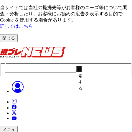
当サイトでは当社の提携先等がお客様のニーズ等について調
査・分析したり、お客様にお勧めの広告を表⽰する⽬的で
Cookie を使⽤する場合があります。
詳しくはこちら
閉じる
検
索
す
る
メニュ