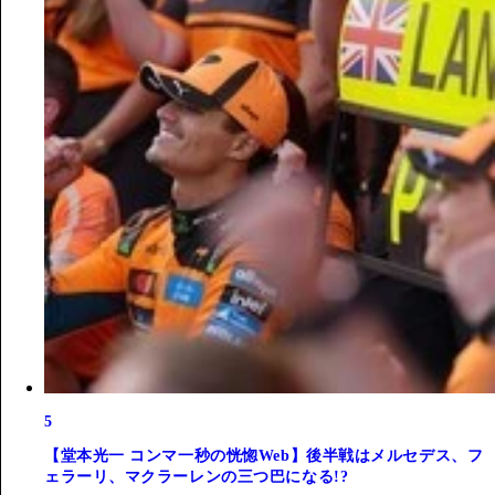
5
【堂本光一 コンマ一秒の恍惚Web】後半戦はメルセデス、フ
ェラーリ、マクラーレンの三つ巴になる!?