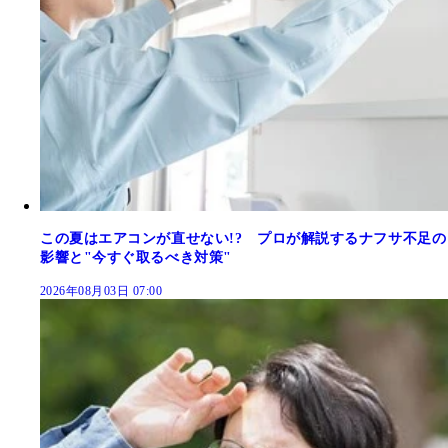
この夏はエアコンが直せない!? プロが解説するナフサ不足の
影響と"今すぐ取るべき対策"
2026年08月03日 07:00