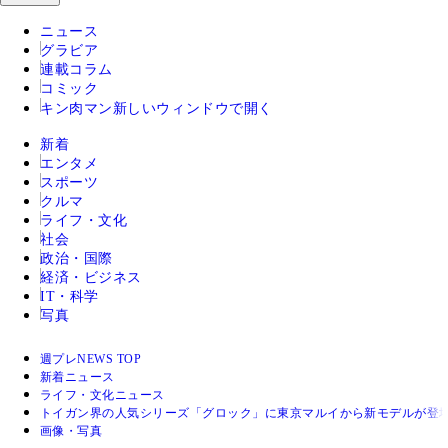
ニュース
グラビア
連載コラム
コミック
キン肉マン
新しいウィンドウで開く
新着
エンタメ
スポーツ
クルマ
ライフ・文化
社会
政治・国際
経済・ビジネス
IT・科学
写真
週プレNEWS TOP
新着ニュース
ライフ・文化ニュース
トイガン界の人気シリーズ「グロック」に東京マルイから新モデルが登
画像・写真