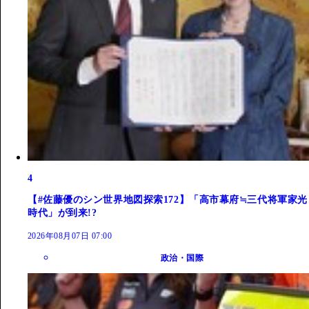
4
【#佐藤優のシン世界地図探索172】「高市幕府≒三代将軍家光
時代」が到来!?
2026年08月07日 07:00
政治・国際