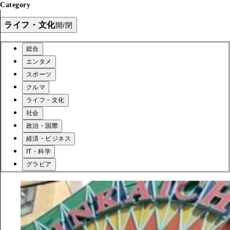
Category
ライフ・文化
開/閉
総合
エンタメ
スポーツ
クルマ
ライフ・文化
社会
政治・国際
経済・ビジネス
IT・科学
グラビア