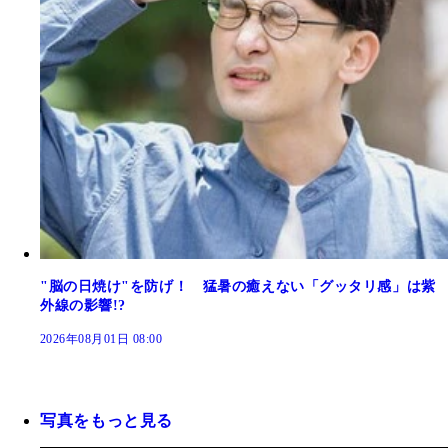
"脳の日焼け"を防げ！ 猛暑の癒えない「グッタリ感」は紫
外線の影響!?
2026年08月01日 08:00
写真をもっと見る