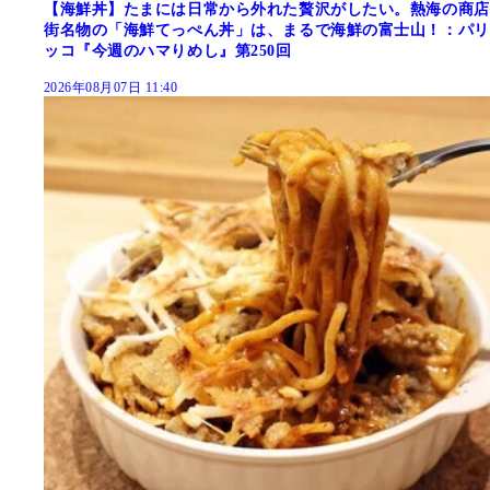
【海鮮丼】たまには日常から外れた贅沢がしたい。熱海の商店
街名物の「海鮮てっぺん丼」は、まるで海鮮の富士山！：パリ
ッコ『今週のハマりめし』第250回
2026年08月07日 11:40