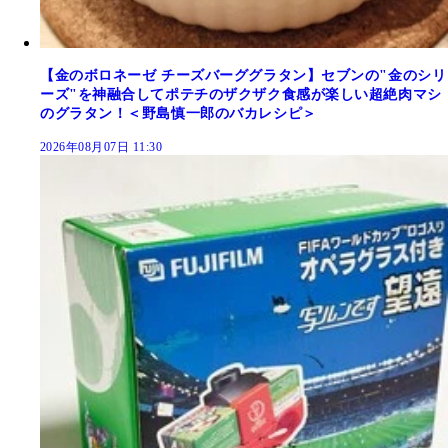
【金のボロネーゼ チーズバーググラタン】セブンの"金のシリ
ーズ"を神融合してポテチのザクザク食感が楽しい超絶肉マシ
のグラタン！＜野島慎一郎のバカレシピ＞
2026年08月07日 11:30