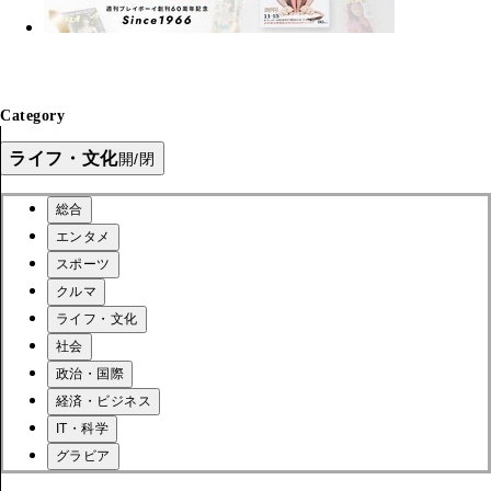
Category
ライフ・文化
開/閉
総合
エンタメ
スポーツ
クルマ
ライフ・文化
社会
政治・国際
経済・ビジネス
IT・科学
グラビア