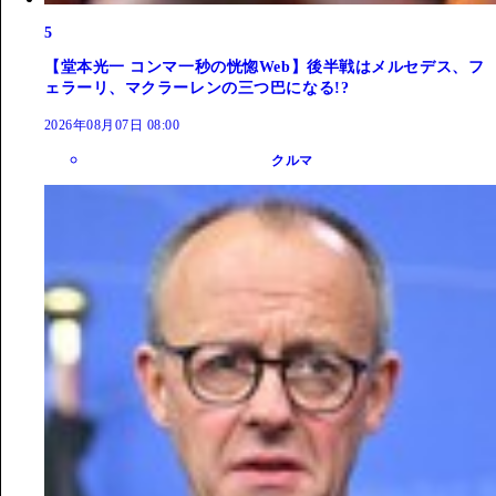
5
【堂本光一 コンマ一秒の恍惚Web】後半戦はメルセデス、フ
ェラーリ、マクラーレンの三つ巴になる!?
2026年08月07日 08:00
クルマ