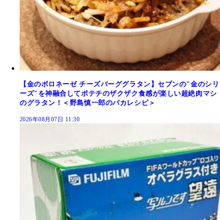
【金のボロネーゼ チーズバーググラタン】セブンの"金のシリ
ーズ"を神融合してポテチのザクザク食感が楽しい超絶肉マシ
のグラタン！＜野島慎一郎のバカレシピ＞
2026年08月07日 11:30