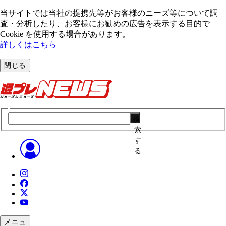
当サイトでは当社の提携先等がお客様のニーズ等について調
査・分析したり、お客様にお勧めの広告を表⽰する⽬的で
Cookie を使⽤する場合があります。
詳しくはこちら
閉じる
検
索
す
る
メニュ