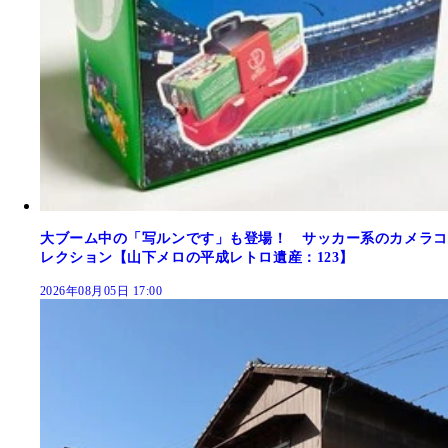
大ブーム中の「写ルンです」も登場！ サッカー系のカメラコ
レクション【山下メロの平成レトロ遺産：123】
2026年08月05日 17:00