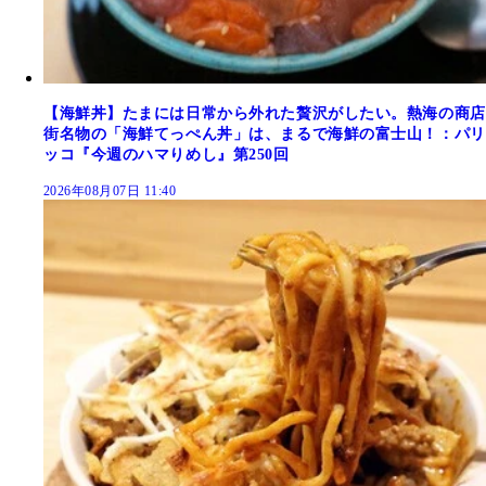
【海鮮丼】たまには日常から外れた贅沢がしたい。熱海の商店
街名物の「海鮮てっぺん丼」は、まるで海鮮の富士山！：パリ
ッコ『今週のハマりめし』第250回
2026年08月07日 11:40