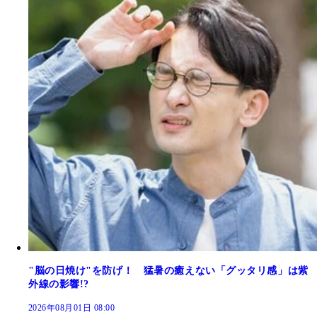
"脳の日焼け"を防げ！ 猛暑の癒えない「グッタリ感」は紫
外線の影響!?
2026年08月01日 08:00