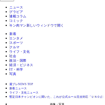
ニュース
グラビア
連載コラム
コミック
キン肉マン
新しいウィンドウで開く
新着
エンタメ
スポーツ
クルマ
ライフ・文化
社会
政治・国際
経済・ビジネス
IT・科学
写真
週プレNEWS TOP
新着ニュース
ライフ・文化ニュース
暫定日本チャンピオンに聞いた、これが公式ルール完全対応「ＵＮＯ必
画像・写真