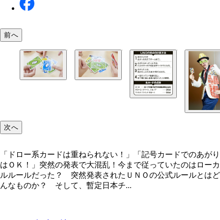
前へ
【間違えやすい公式ルール】 ドロー系カードは重
記号カードではあがれない× ⇒ あがれる○
ける× ⇒ おけない○
次へ
「ドロー系カードは重ねられない！」「記号カードでのあがり
はＯＫ！」突然の発表で大混乱！今まで従っていたのはローカ
ルルールだった？ 突然発表されたＵＮＯの公式ルールとはど
んなものか？ そして、暫定日本チ...