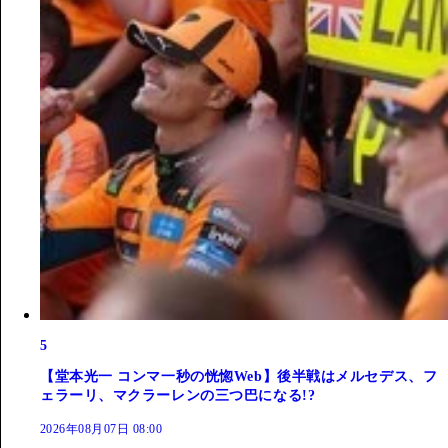
5
【堂本光一 コンマ一秒の恍惚Web】後半戦はメルセデス、フ
ェラーリ、マクラーレンの三つ巴になる!?
2026年08月07日 08:00