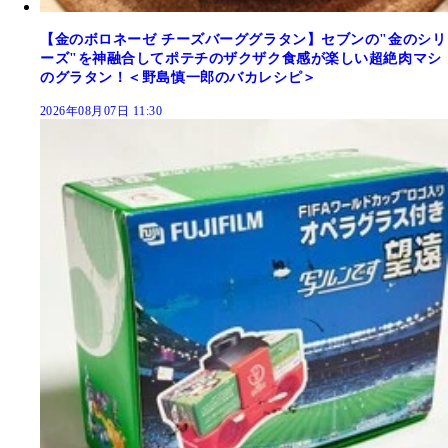
【金のボロネーゼ チーズバーググラタン】セブンの"金のシリ
ーズ"を神融合してポテチのザクザク食感が楽しい超絶肉マシ
のグラタン！＜野島慎一郎のバカレシピ＞
2026年08月07日 11:30