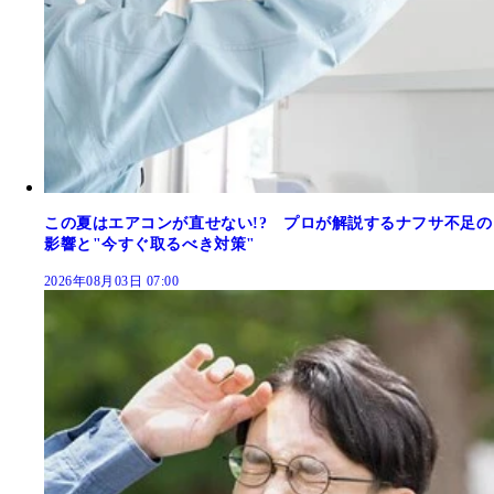
この夏はエアコンが直せない!? プロが解説するナフサ不足の
影響と"今すぐ取るべき対策"
2026年08月03日 07:00