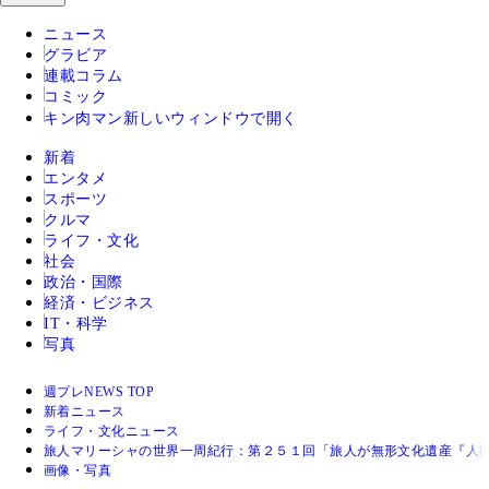
ニュース
グラビア
連載コラム
コミック
キン肉マン
新しいウィンドウで開く
新着
エンタメ
スポーツ
クルマ
ライフ・文化
社会
政治・国際
経済・ビジネス
IT・科学
写真
週プレNEWS TOP
新着ニュース
ライフ・文化ニュース
旅人マリーシャの世界一周紀行：第２５１回「旅人が無形文化遺産『人
画像・写真