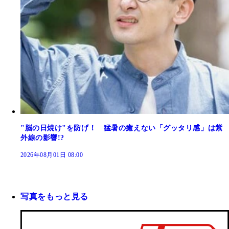
"脳の日焼け"を防げ！ 猛暑の癒えない「グッタリ感」は紫
外線の影響!?
2026年08月01日 08:00
写真をもっと見る