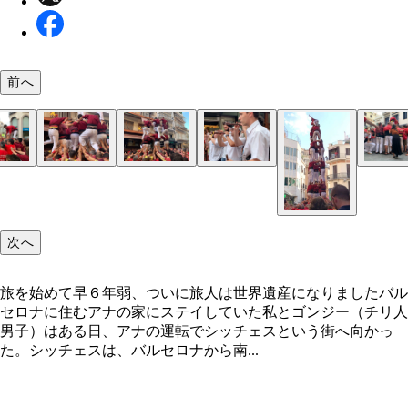
前へ
スピーディーに人々が登り始め
２段目が出来上がっていく
３段目が出来上がっていく
お尻に手を伸ばす瞬間。現行犯です
触られたおじさんびっくりしてる？ ロ、ロシエン
首折れないように顔埋めて！ 「私、世界遺産にな
悪魔の火祭り・コレフォック
みんなワーキャーと逃げ回るなか、悪魔に突っ込ん
ファッシャを巻いているところ
バンド。無心でドラムを叩く手前の男の子がイケメ
（ごめんなさい）
んだー！」と感じている瞬間
ったのは私たちの仲間（笑）
ていう
次へ
旅を始めて早６年弱、ついに旅人は世界遺産になりましたバル
セロナに住むアナの家にステイしていた私とゴンジー（チリ人
男子）はある日、アナの運転でシッチェスという街へ向かっ
た。シッチェスは、バルセロナから南...