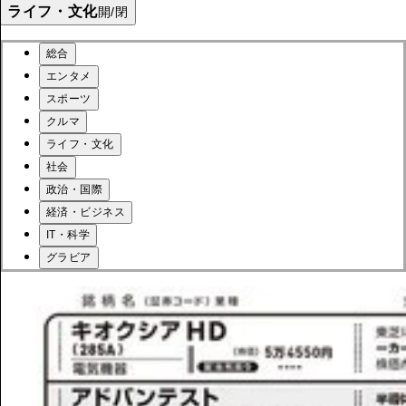
ライフ・文化
開/閉
総合
エンタメ
スポーツ
クルマ
ライフ・文化
社会
政治・国際
経済・ビジネス
IT・科学
グラビア