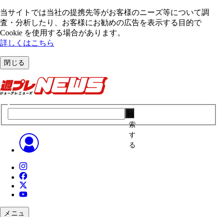
当サイトでは当社の提携先等がお客様のニーズ等について調
査・分析したり、お客様にお勧めの広告を表⽰する⽬的で
Cookie を使⽤する場合があります。
詳しくはこちら
閉じる
検
索
す
る
メニュ