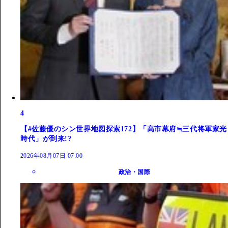
4
【#佐藤優のシン世界地図探索172】「高市幕府≒三代将軍家光
時代」が到来!?
2026年08月07日 07:00
政治・国際