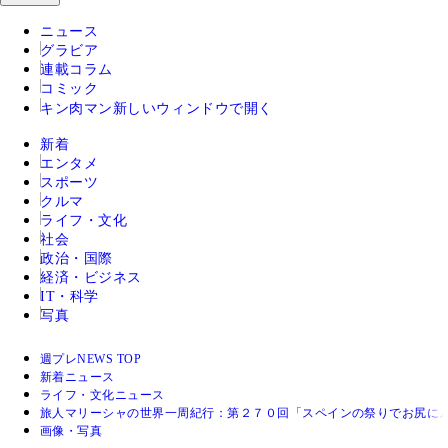
ニュース
グラビア
連載コラム
コミック
キン肉マン
新しいウィンドウで開く
新着
エンタメ
スポーツ
クルマ
ライフ・文化
社会
政治・国際
経済・ビジネス
IT・科学
写真
週プレNEWS TOP
新着ニュース
ライフ・文化ニュース
旅人マリーシャの世界一周紀行：第２７０回「スペインの祭りでお尻に
画像・写真