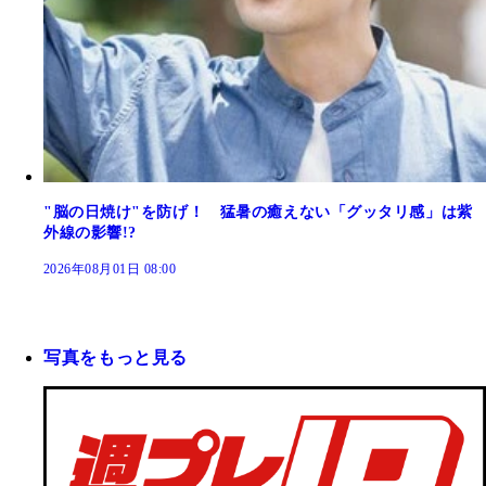
"脳の日焼け"を防げ！ 猛暑の癒えない「グッタリ感」は紫
外線の影響!?
2026年08月01日 08:00
写真をもっと見る