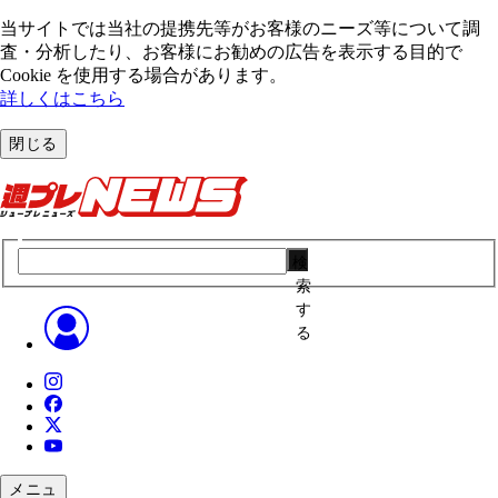
当サイトでは当社の提携先等がお客様のニーズ等について調
査・分析したり、お客様にお勧めの広告を表⽰する⽬的で
Cookie を使⽤する場合があります。
詳しくはこちら
閉じる
検
索
す
る
メニュ