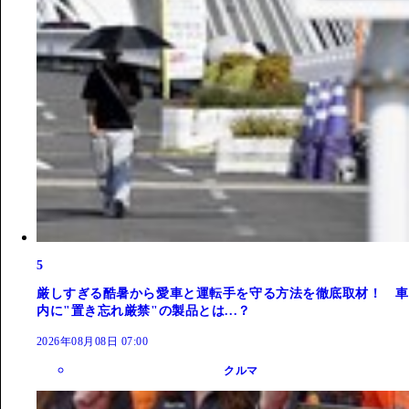
5
厳しすぎる酷暑から愛車と運転手を守る方法を徹底取材！ 車
内に"置き忘れ厳禁"の製品とは...？
2026年08月08日 07:00
クルマ