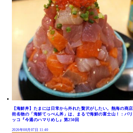
【海鮮丼】たまには日常から外れた贅沢がしたい。熱海の商店
街名物の「海鮮てっぺん丼」は、まるで海鮮の富士山！：パリ
ッコ『今週のハマりめし』第250回
2026年08月07日 11:40