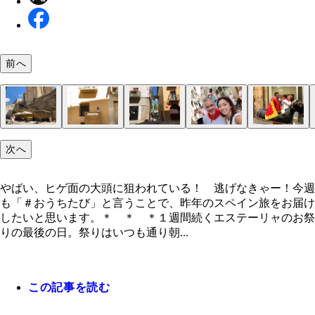
前へ
高いところに控えていた大人も容赦なく叩かれる
続々とやってくる大頭たち
少年たちを巨大頭が追いかけ回している
巨大人形「ヒガンテス」のパレード
次へ
やばい、ヒゲ面の大頭に狙われている！ 逃げなき
ー！
サンティアゴ広場で「アホアリエロコンテスト」が
オリーブオイルは惜しみなくドバドバと！
人気の少ない路地裏
聖ミゲル教会の下で休む人々
闘牛から逃れるための壁を利用したペストリー（パ
聖地巡礼者発見
「巨人と大頭（ヒガンテスとカベスドス）」につい
このサルディコス少年は強うそうだ。狙われないよ
さらばエステーリャ！ いつかまた来るぜ！
った
子屋）のカウンターかな？
えてくれたマヌエル
気をつけようっと
やばい、ヒゲ面の大頭に狙われている！ 逃げなきゃー！今週
も「＃おうちたび」と言うことで、昨年のスペイン旅をお届け
したいと思います。＊ ＊ ＊１週間続くエステーリャのお祭
りの最後の日。祭りはいつも通り朝...
この記事を読む