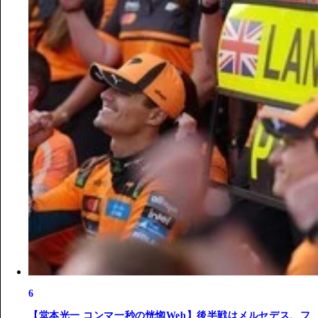
6
【堂本光一 コンマ一秒の恍惚Web】後半戦はメルセデス、フ