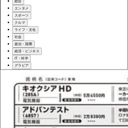
総合
エンタメ
スポーツ
クルマ
ライフ・文化
社会
政治・国際
経済・ビジネス
IT・科学
グラビア