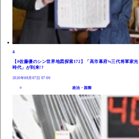
4
【#佐藤優のシン世界地図探索172】「高市幕府≒三代将軍家光
時代」が到来!?
2026年08月07日 07:00
政治・国際