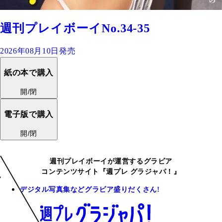
週刊プレイボーイNo.34-35
2026年08月10日発売
紙の本で購入
開/閉
電子版で購入
開/閉
週刊プレイボーイが運営するグラビア
コンテンツサイト『週プレ グラジャパ！』
デジタル写真集などグラビア盛りだくさん!