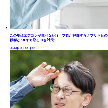
この夏はエアコンが直せない!? プロが解説するナフサ不足の
影響と"今すぐ取るべき対策"
2026年08月03日 07:00