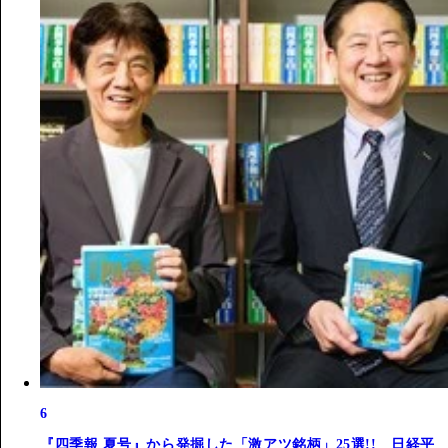
6
『四季報 夏号』から発掘した「激アツ銘柄」25選!! 日経平