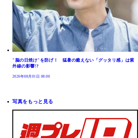
"脳の日焼け"を防げ！ 猛暑の癒えない「グッタリ感」は紫
外線の影響!?
2026年08月01日 08:00
写真をもっと見る