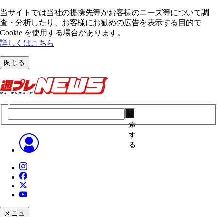
当サイトでは当社の提携先等がお客様のニーズ等について調
査・分析したり、お客様にお勧めの広告を表⽰する⽬的で
Cookie を使⽤する場合があります。
詳しくはこちら
閉じる
検
索
す
る
メニュ