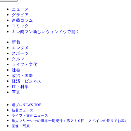
ニュース
グラビア
連載コラム
コミック
キン肉マン
新しいウィンドウで開く
新着
エンタメ
スポーツ
クルマ
ライフ・文化
社会
政治・国際
経済・ビジネス
IT・科学
写真
週プレNEWS TOP
新着ニュース
ライフ・文化ニュース
旅人マリーシャの世界一周紀行：第２７０回「スペインの祭りでお尻に
画像・写真