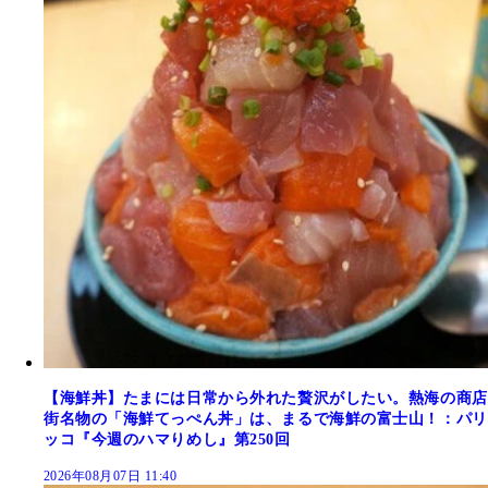
【海鮮丼】たまには日常から外れた贅沢がしたい。熱海の商店
街名物の「海鮮てっぺん丼」は、まるで海鮮の富士山！：パリ
ッコ『今週のハマりめし』第250回
2026年08月07日 11:40