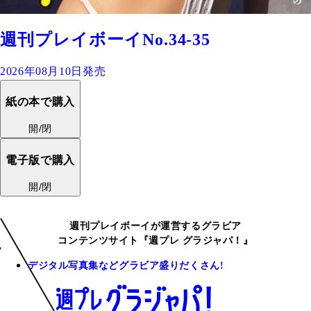
週刊プレイボーイNo.34-35
2026年08月10日発売
紙の本で購入
開/閉
電子版で購入
開/閉
週刊プレイボーイが運営するグラビア
コンテンツサイト『週プレ グラジャパ！』
デジタル写真集などグラビア盛りだくさん!