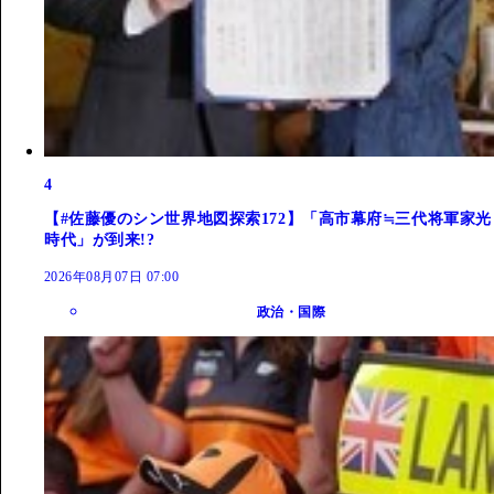
4
【#佐藤優のシン世界地図探索172】「高市幕府≒三代将軍家光
時代」が到来!?
2026年08月07日 07:00
政治・国際