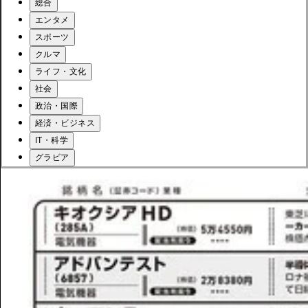
総合
エンタメ
スポーツ
クルマ
ライフ・文化
社会
政治・国際
経済・ビジネス
IT・科学
グラビア