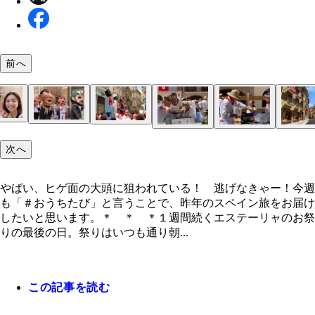
前へ
高いところに控えていた大人も容赦なく叩かれる
続々とやってくる大頭たち
少年たちを巨大頭が追いかけ回している
巨大人形「ヒガンテス」のパレード
次へ
やばい、ヒゲ面の大頭に狙われている！ 逃げなき
ー！
サンティアゴ広場で「アホアリエロコンテスト」が
オリーブオイルは惜しみなくドバドバと！
人気の少ない路地裏
聖ミゲル教会の下で休む人々
闘牛から逃れるための壁を利用したペストリー（パ
聖地巡礼者発見
「巨人と大頭（ヒガンテスとカベスドス）」につい
このサルディコス少年は強うそうだ。狙われないよ
さらばエステーリャ！ いつかまた来るぜ！
った
子屋）のカウンターかな？
えてくれたマヌエル
気をつけようっと
やばい、ヒゲ面の大頭に狙われている！ 逃げなきゃー！今週
も「＃おうちたび」と言うことで、昨年のスペイン旅をお届け
したいと思います。＊ ＊ ＊１週間続くエステーリャのお祭
りの最後の日。祭りはいつも通り朝...
この記事を読む