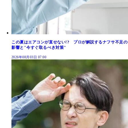
この夏はエアコンが直せない!? プロが解説するナフサ不足の
影響と"今すぐ取るべき対策"
2026年08月03日 07:00