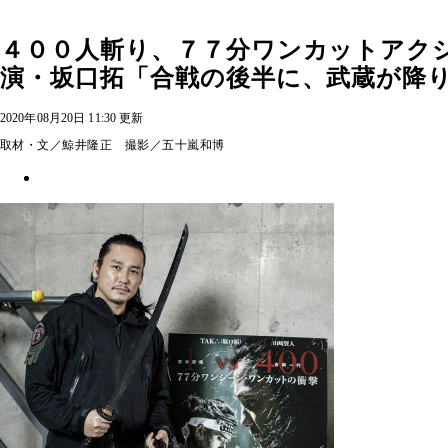
４００人斬り、７７分ワンカットアク
演・坂口拓「合戦の後半に、武蔵が降
2020年08月20日 11:30 更新
取材・文／鯨井隆正 撮影／五十嵐和博