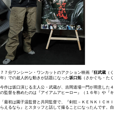
７７分ワンシーン・ワンカットのアクション映画『
狂武蔵
（く
年）での超人的な動きが話題になった
坂口拓
（さかぐち・たく
今作は坂口演じる主人公・武蔵が、吉岡道場一門が用意した４
の監督を務めたのは『アイアムアヒーロー』（１６年）や『キ
「最初は園子温監督と共同監督で、『剣狂－ＫＥＮＫＩＣＨＩ
らえるなら』とスタッフと話して撮ることになったんです。