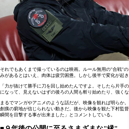
それでもあくまで撮っているのは映画。ルール無用の"合戦"
みがあるとはいえ、肉体は疲労困憊。しかし後半で変化が起き
「力が抜けて勝手に刀を回し始めたんですよ。そしたら片手の
になって、見えないはずの後ろの人間も斬り始めたり、強くな
まるでマンガやアニメのような話だが、映像を観れば明らか。
創痍の窮地が信じられない動きだ。後から映像を観た下村監督
瞬間を目撃する事が出来ました」とコメントしている。
■９年後の公開に至るさまざまな"縁"