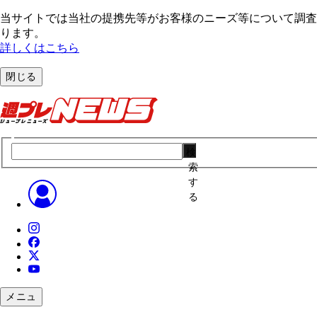
当サイトでは当社の提携先等がお客様のニーズ等について調査・
ります。
詳しくはこちら
閉じる
検
索
す
る
メニュ