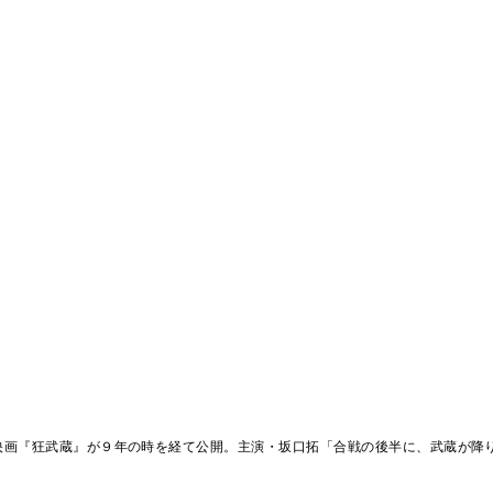
映画『狂武蔵』が９年の時を経て公開。主演・坂口拓「合戦の後半に、武蔵が降