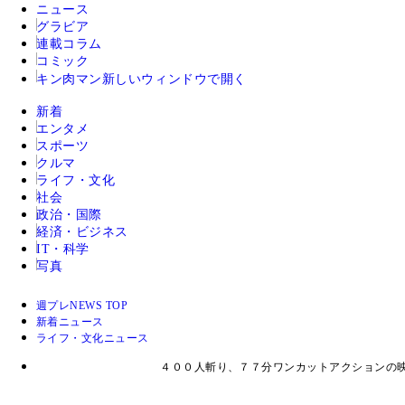
ニュース
グラビア
連載コラム
コミック
キン肉マン
新しいウィンドウで開く
新着
エンタメ
スポーツ
クルマ
ライフ・文化
社会
政治・国際
経済・ビジネス
IT・科学
写真
週プレNEWS TOP
新着ニュース
ライフ・文化ニュース
４００人斬り、７７分ワンカットアクションの