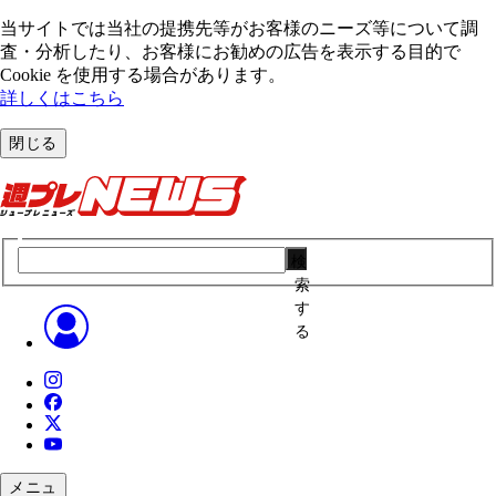
当サイトでは当社の提携先等がお客様のニーズ等について調
査・分析したり、お客様にお勧めの広告を表⽰する⽬的で
Cookie を使⽤する場合があります。
詳しくはこちら
閉じる
検
索
す
る
メニュ