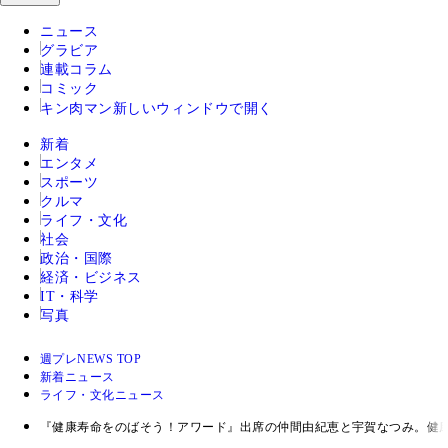
ニュース
グラビア
連載コラム
コミック
キン肉マン
新しいウィンドウで開く
新着
エンタメ
スポーツ
クルマ
ライフ・文化
社会
政治・国際
経済・ビジネス
IT・科学
写真
週プレNEWS TOP
新着ニュース
ライフ・文化ニュース
『健康寿命をのばそう！アワード』出席の仲間由紀恵と宇賀なつみ。健