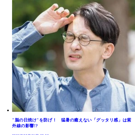
"脳の日焼け"を防げ！ 猛暑の癒えない「グッタリ感」は紫
外線の影響!?