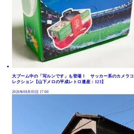
大ブーム中の「写ルンです」も登場！ サッカー系のカメラコ
レクション【山下メロの平成レトロ遺産：123】
2026年08月05日 17:00