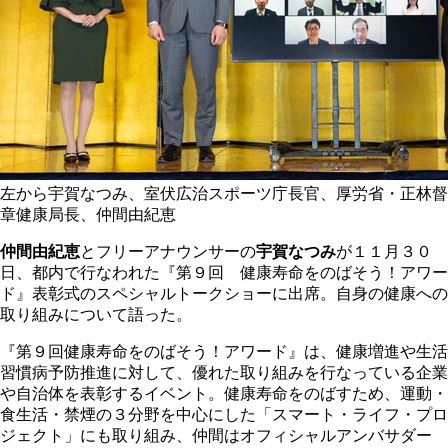
左から宇賀なつみ、室伏広治スポーツ庁長官、厚労省・正林督
章健康局長、仲間由紀恵
仲間由紀恵
とフリーアナウンサーの
宇賀なつみ
が１１月３０
日、都内で行なわれた『第９回 健康寿命をのばそう！アワー
ド』表彰式のスペシャルトークショーに出席。自身の健康への
取り組みについて語った。
『第９回健康寿命をのばそう！アワード』は、健康増進や生活
習慣病予防推進に対して、優れた取り組みを行なっている企業
や自治体を表彰するイベント。健康寿命をのばすため、運動・
食生活・禁煙の３分野を中心にした「スマート・ライフ・プロ
ジェクト」にも取り組み、仲間はオフィシャルアンバサダー