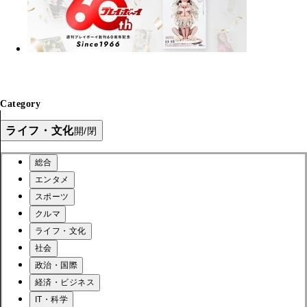
Category
ライフ・文化
開/閉
総合
エンタメ
スポーツ
クルマ
ライフ・文化
社会
政治・国際
経済・ビジネス
IT・科学