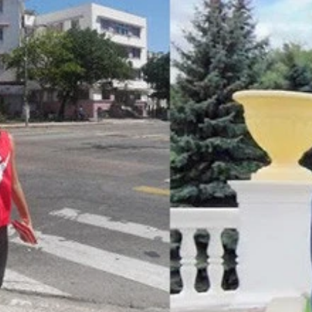
爽快〜！
たマラナゲ温泉
まいよ
ナイッ♪」とか言ってる余裕ないっ
本の温泉街みたいなマチュピチュ村
ころが制限されている
深いところは水深３mもある
じで着替える
背を向けている
（約８０円）