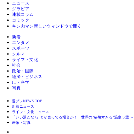
ニュース
グラビア
連載コラム
コミック
キン肉マン
新しいウィンドウで開く
新着
エンタメ
スポーツ
クルマ
ライフ・文化
社会
政治・国際
経済・ビジネス
IT・科学
写真
週プレNEWS TOP
新着ニュース
ライフ・文化ニュース
「いい湯だな♪」とか言ってる場合か！ 世界の"秘境すぎる"温泉５選 
画像・写真