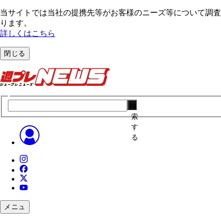
当サイトでは当社の提携先等がお客様のニーズ等について調査・
ります。
詳しくはこちら
閉じる
検
索
す
る
メニュ