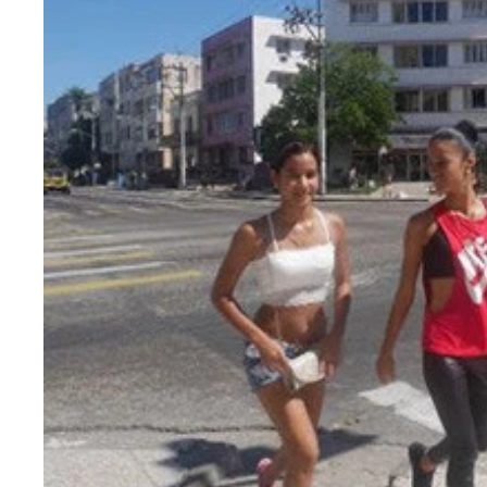
ヌルヌルのお湯を顔にかけないで！
アイスランドにある世界最古の温泉。入浴料無料
トルコのパムッカレ石灰棚で絶景見ながらの足湯、
ちゃんとあったかくて、「いい湯だな～！」が言え
広大な大地から水蒸気が上がっている
世界最高所にある温泉・タティオ間欠泉群
水着に着替え、大地にむき出しの温泉に入浴
ここで適当に着替える。笑顔だけど、標高高くてめ
次々とツアーの団体がやってくる
マチュピチュまでの道のり。笑顔だけど「ウェンザ
遠くにマチュピチュ村が見えてきた！
そこそこリゾート化していて、なんだかひなびた日
２０１４年当時の入浴料１０ソル（約３００円）
貴重品はこの頼りないロッカーに
一応洗い場はあるものの……
アカが浮いていてヌルめ
石灰棚を麓から登る
パムッカレ頂上からの眺望は爽快！
パムッカレ石灰棚は環境保護のため、人が入れると
景色は良いがここもやっぱり、まあヌルイ
世界遺産ヒエラポリスのローマ時代の円形劇場
ローマ遺跡が沈んだ温泉「アンティークプール」。
１９２３年にできましたよ? というプレート
みんな気は進まないが、せっかく来たからという感
温泉というよりももはや池感に、インド人の旅友も
山の中にあるマラナゲ温泉
ヨハンのナビで温泉へ
一応着替えの小屋はある。入浴料１００００ルピア
けれど、みんなその辺で適当に着替える