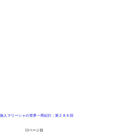
～旅人マリーシャの世界一周紀行：第２８６回
13ページ目