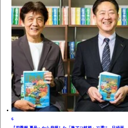
6
『四季報 夏号』から発掘した「激アツ銘柄」25選!! 日経平