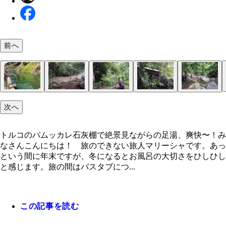
前へ
次へ
ヌルヌルのお湯を顔にかけないで！
アイスランドにある世界最古の温泉。入浴料無料
トルコのパムッカレ石灰棚で絶景見ながらの足湯、
ちゃんとあったかくて、「いい湯だな～！」が言え
広大な大地から水蒸気が上がっている
世界最高所にある温泉・タティオ間欠泉群
水着に着替え、大地にむき出しの温泉に入浴
ここで適当に着替える。笑顔だけど、標高高くてめ
次々とツアーの団体がやってくる
マチュピチュまでの道のり。笑顔だけど「ウェンザ
遠くにマチュピチュ村が見えてきた！
そこそこリゾート化していて、なんだかひなびた日
２０１４年当時の入浴料１０ソル（約３００円）
貴重品はこの頼りないロッカーに
一応洗い場はあるものの……
アカが浮いていてヌルめ
石灰棚を麓から登る
パムッカレ頂上からの眺望は爽快！
パムッカレ石灰棚は環境保護のため、人が入れると
景色は良いがここもやっぱり、まあヌルイ
世界遺産ヒエラポリスのローマ時代の円形劇場
ローマ遺跡が沈んだ温泉「アンティークプール」。
１９２３年にできましたよ? というプレート
みんな気は進まないが、せっかく来たからという感
温泉というよりももはや池感に、インド人の旅友も
山の中にあるマラナゲ温泉
ヨハンのナビで温泉へ
一応着替えの小屋はある。入浴料１００００ルピア
けれど、みんなその辺で適当に着替える
快〜！
ラナゲ温泉
よ
ッ♪」とか言ってる余裕ないっ
温泉街みたいなマチュピチュ村
が制限されている
ところは水深３mもある
着替える
向けている
８０円）
トルコのパムッカレ石灰棚で絶景見ながらの足湯、爽快〜！み
なさんこんにちは！ 旅のできない旅人マリーシャです。あっ
という間に年末ですが、冬になるとお風呂の大切さをひしひし
と感じます。旅の間はバスタブにつ...
この記事を読む