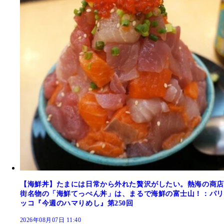
【海鮮丼】たまには日常から外れた贅沢がしたい。熱海の商店
街名物の「海鮮てっぺん丼」は、まるで海鮮の富士山！：パリ
ッコ『今週のハマりめし』第250回
2026年08月07日 11:40