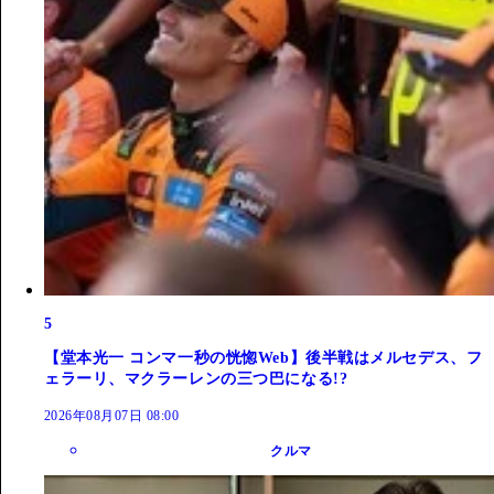
5
【堂本光一 コンマ一秒の恍惚Web】後半戦はメルセデス、フ
ェラーリ、マクラーレンの三つ巴になる!?
2026年08月07日 08:00
クルマ