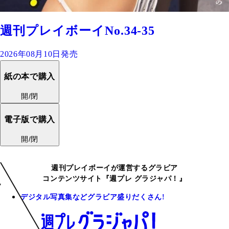
週刊プレイボーイNo.34-35
2026年08月10日発売
紙の本で購入
開/閉
電子版で購入
開/閉
週刊プレイボーイが運営するグラビア
コンテンツサイト『週プレ グラジャパ！』
デジタル写真集などグラビア盛りだくさん!