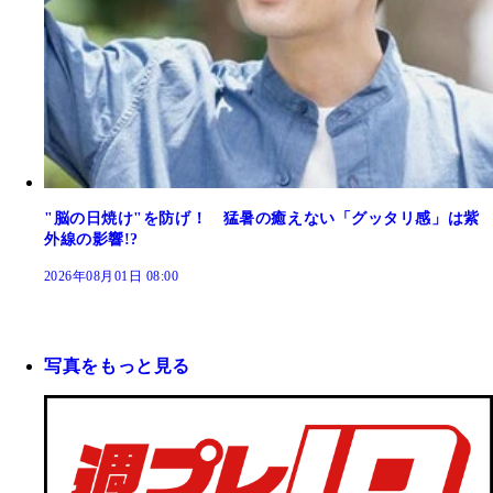
"脳の日焼け"を防げ！ 猛暑の癒えない「グッタリ感」は紫
外線の影響!?
2026年08月01日 08:00
写真をもっと見る