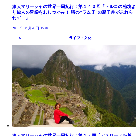
旅人マリーシャの世界一周紀行：第１４０回「トルコの秘境よ
り旅人の胃袋をわしづかみ！ 噂の“ラム子”の親子丼が忘れら
れず…」
2017年04月20日 15:00
ライフ・文化
旅人マリーシャの世界一周紀行：第１７回「デスロードを越