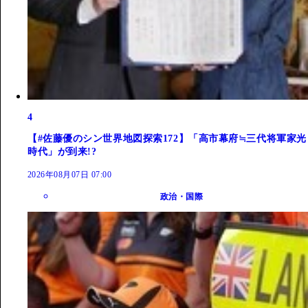
4
【#佐藤優のシン世界地図探索172】「高市幕府≒三代将軍家光
時代」が到来!?
2026年08月07日 07:00
政治・国際