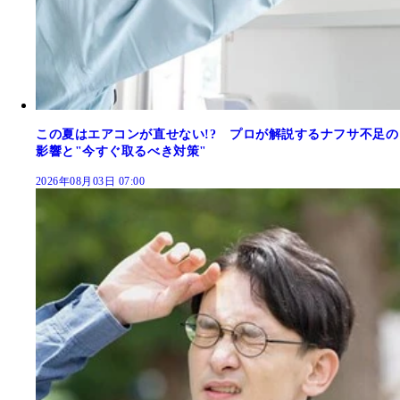
この夏はエアコンが直せない!? プロが解説するナフサ不足の
影響と"今すぐ取るべき対策"
2026年08月03日 07:00