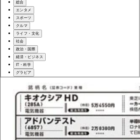
総合
エンタメ
スポーツ
クルマ
ライフ・文化
社会
政治・国際
経済・ビジネス
IT・科学
グラビア