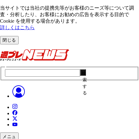
当サイトでは当社の提携先等がお客様のニーズ等について調
査・分析したり、お客様にお勧めの広告を表⽰する⽬的で
Cookie を使⽤する場合があります。
詳しくはこちら
閉じる
検
索
す
る
メニュ