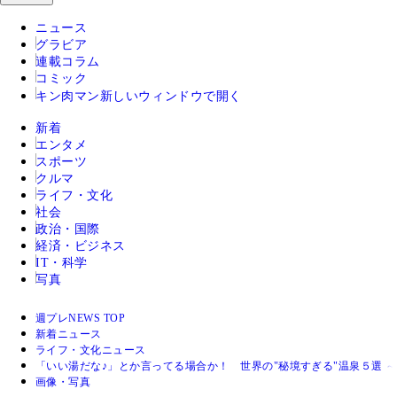
ニュース
グラビア
連載コラム
コミック
キン肉マン
新しいウィンドウで開く
新着
エンタメ
スポーツ
クルマ
ライフ・文化
社会
政治・国際
経済・ビジネス
IT・科学
写真
週プレNEWS TOP
新着ニュース
ライフ・文化ニュース
「いい湯だな♪」とか言ってる場合か！ 世界の"秘境すぎる"温泉５選 
画像・写真