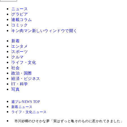
ニュース
グラビア
連載コラム
コミック
キン肉マン
新しいウィンドウで開く
新着
エンタメ
スポーツ
クルマ
ライフ・文化
社会
政治・国際
経済・ビジネス
IT・科学
写真
週プレNEWS TOP
新着ニュース
ライフ・文化ニュース
市川紗椰のひそかな夢「実はずっと亀そのものに惹かれてきました」