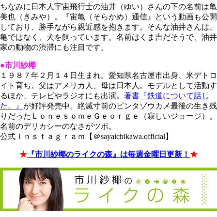
ちなみに日本人宇宙飛行士の油井（ゆい）さんの下の名前は亀
美也（きみや）。『宙亀（そらかめ）通信』という動画も公開
しており、勝手ながら親近感を抱きます。そんな油井さんは、
亀ではなく、犬を飼っています。名前はくま吉だそうで、油井
家の動物の渋滞にも注目です。
●市川紗椰
１９８７年２月１４日生まれ。愛知県名古屋市出身、米デトロ
イト育ち。父はアメリカ人、母は日本人。モデルとして活動す
るほか、テレビやラジオにも出演。
著書『鉄道について話し
た。』
が好評発売中。絶滅寸前のピンタゾウカメ最後の生き残
りだったＬｏｎｅｓｏｍｅＧｅｏｒｇｅ（寂しいジョージ）。
名前のデリカシーのなさがツボ。
公式Ｉｎｓｔａｇｒａｍ【＠sayaichikawa.official】
★
『市川紗椰のライクの森』は毎週金曜日更新！
★