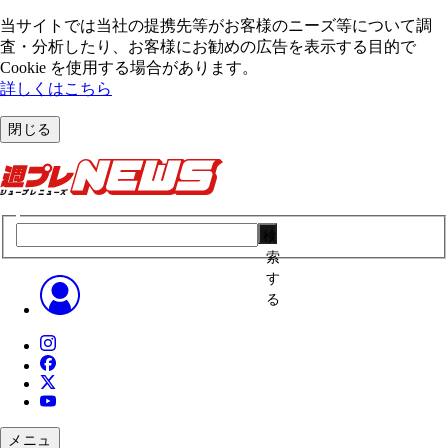
当サイトでは当社の提携先等がお客様のニーズ等について調
査・分析したり、お客様にお勧めの広告を表⽰する⽬的で
Cookie を使⽤する場合があります。
詳しくはこちら
閉じる
検
索
す
る
メニュ