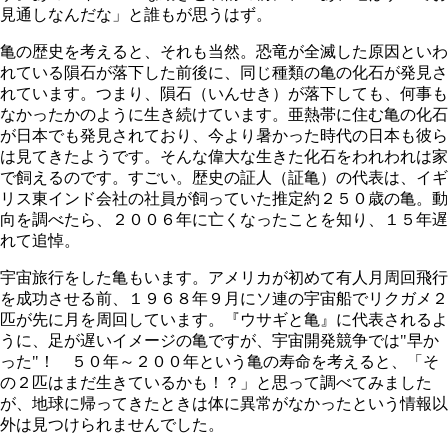
見通しなんだな」と誰もが思うはず。
亀の歴史を考えると、それも当然。恐竜が全滅した原因といわ
れている隕石が落下した前後に、同じ種類の亀の化石が発見さ
れています。つまり、隕石（いんせき）が落下しても、何事も
なかったかのように生き続けています。亜熱帯に住む亀の化石
が日本でも発見されており、今より暑かった時代の日本も彼ら
は見てきたようです。そんな偉大な生きた化石をわれわれは家
で飼えるのです。すごい。歴史の証人（証亀）の代表は、イギ
リス東インド会社の社員が飼っていた推定約２５０歳の亀。動
向を調べたら、２００６年に亡くなったことを知り、１５年遅
れて追悼。
宇宙旅行をした亀もいます。アメリカが初めて有人月周回飛行
を成功させる前、１９６８年９月にソ連の宇宙船でリクガメ２
匹が先に月を周回しています。『ウサギと亀』に代表されるよ
うに、足が遅いイメージの亀ですが、宇宙開発競争では"早か
った"！ ５０年～２００年という亀の寿命を考えると、「そ
の２匹はまだ生きているかも！？」と思って調べてみました
が、地球に帰ってきたときは体に異常がなかったという情報以
外は見つけられませんでした。