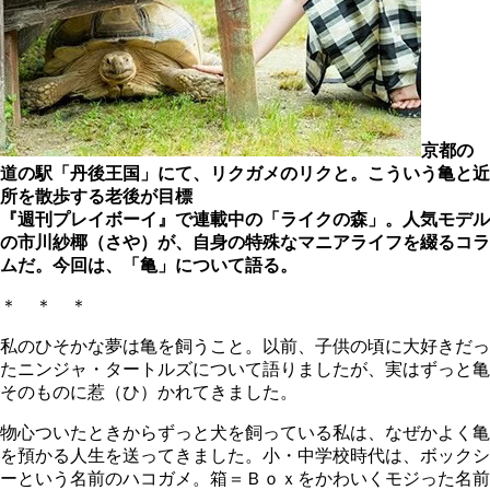
京都の
道の駅「丹後王国」にて、リクガメのリクと。こういう亀と近
所を散歩する老後が目標
『週刊プレイボーイ』で連載中の「ライクの森」。人気モデル
の市川紗椰（さや）が、自身の特殊なマニアライフを綴るコラ
ムだ。今回は、「亀」について語る。
＊ ＊ ＊
私のひそかな夢は亀を飼うこと。以前、子供の頃に大好きだっ
たニンジャ・タートルズについて語りましたが、実はずっと亀
そのものに惹（ひ）かれてきました。
物心ついたときからずっと犬を飼っている私は、なぜかよく亀
を預かる人生を送ってきました。小・中学校時代は、ボックシ
ーという名前のハコガメ。箱＝Ｂｏｘをかわいくモジった名前