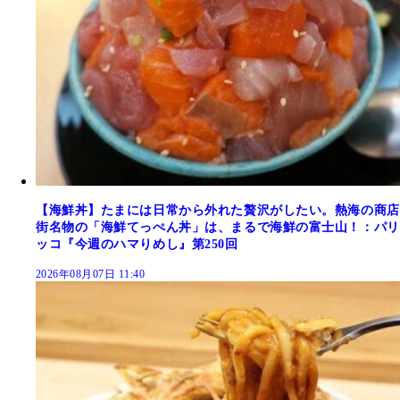
【海鮮丼】たまには日常から外れた贅沢がしたい。熱海の商店
街名物の「海鮮てっぺん丼」は、まるで海鮮の富士山！：パリ
ッコ『今週のハマりめし』第250回
2026年08月07日 11:40