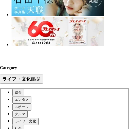
Category
ライフ・文化
開/閉
総合
エンタメ
スポーツ
クルマ
ライフ・文化
社会