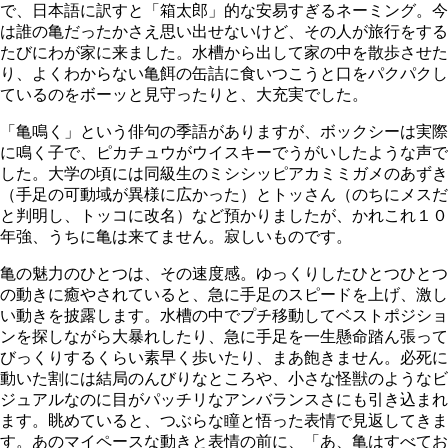
で、日本語に訳すと「箱太郎」的な安易すぎるネーミング。今
は誰の亀だったかさえ思い出せないけど、その人が旅行をする
たびにわが家に来ました。水槽から出して家の中を散歩させた
り、よくわからない亀餌の缶詰に食いつこうと口をパクパクし
ているのをボーッと見守ったりと、大充実でした。
「亀鳴く」という俳句の季語がありますが、ボックシーは実際
に鳴く子で、ピカチュウがウイスキーでうがいしたような声で
した。大学の頃には同級生のミシシッピアカミミガメのあずき
（手足の可動域が異様に広かった）とトッさん（のちにメスだ
と判明し、トッコに改名）など預かりましたが、かれこれ１０
年強、うちに亀は来てません。寂しいものです。
亀の魅力のひとつは、その速度感。ゆっくりしたひとつひとつ
の動きに癒やされていると、急に手足のスピードを上げ、激し
い動きを披露します。水槽の中でプチ移動してベストポジショ
ンを探しながら大暴れしたり、急に手足を一生懸命踏ん張って
びっくりするくらい素早く歩いたり、まあ飽きません。必死に
動いた割には結局のんびりなところや、小さな怪獣のようなビ
ジュアルなのに目がパッチリなアンバランスさにも引き込まれ
ます。眺めていると、つぶらな瞳と悟った表情で見返してきま
す。あのマイペースな動きと表情の前に、「あ、亀はすべてお