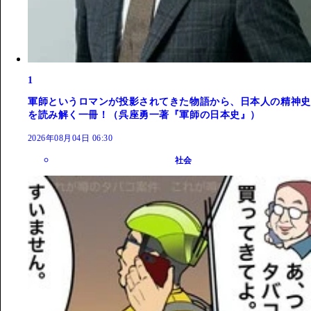
1
軍師というロマンが投影されてきた物語から、日本人の精神史
を読み解く一冊！（呉座勇一著『軍師の日本史』）
2026年08月04日 06:30
社会