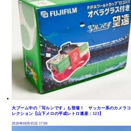
大ブーム中の「写ルンです」も登場！ サッカー系のカメラコ
レクション【山下メロの平成レトロ遺産：123】
2026年08月05日 17:00