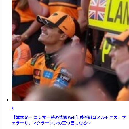
5
【堂本光一 コンマ一秒の恍惚Web】後半戦はメルセデス、フ
ェラーリ、マクラーレンの三つ巴になる!?