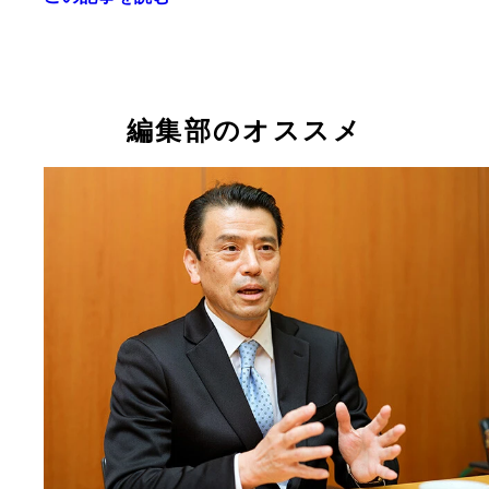
愛知県］ 徳川家康誕生の地、愛知県岡崎市。岡崎
西へ八丁（約879m）にある1337年創業の味噌蔵で
時代から造られているのが八丁味噌だ。【愛知県岡
八丁町52／0564-22-0222】
編集部のオススメ