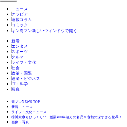
ニュース
グラビア
連載コラム
コミック
キン肉マン
新しいウィンドウで開く
新着
エンタメ
スポーツ
クルマ
ライフ・文化
社会
政治・国際
経済・ビジネス
IT・科学
写真
週プレNEWS TOP
新着ニュース
ライフ・文化ニュース
徳川家康もびっくり!? 創業400年超えの名品＆老舗の深すぎる世界！
画像・写真