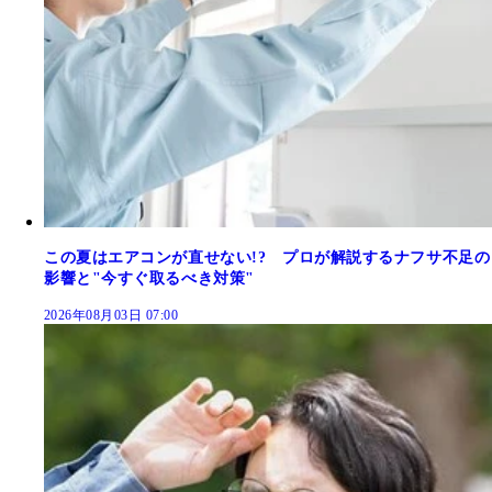
この夏はエアコンが直せない!? プロが解説するナフサ不足の
影響と"今すぐ取るべき対策"
2026年08月03日 07:00