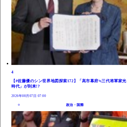
4
【#佐藤優のシン世界地図探索172】「高市幕府≒三代将軍家光
時代」が到来!?
2026年08月07日 07:00
政治・国際