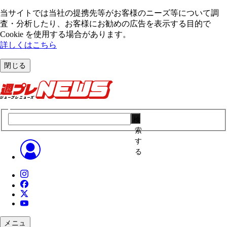
当サイトでは当社の提携先等がお客様のニーズ等について調
査・分析したり、お客様にお勧めの広告を表⽰する⽬的で
Cookie を使⽤する場合があります。
詳しくはこちら
閉じる
検
索
す
る
メニュ