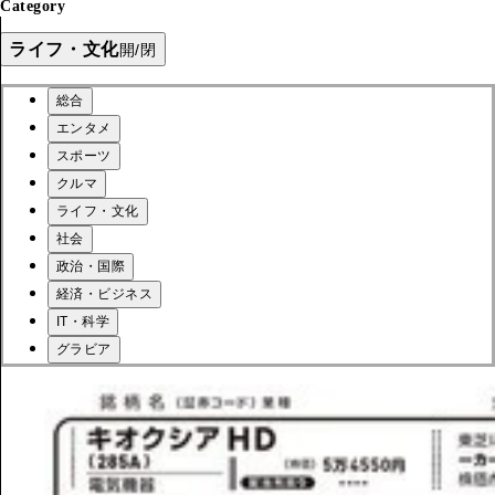
Category
ライフ・文化
開/閉
総合
エンタメ
スポーツ
クルマ
ライフ・文化
社会
政治・国際
経済・ビジネス
IT・科学
グラビア