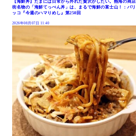
【海鮮丼】たまには日常から外れた贅沢がしたい。熱海の商店
街名物の「海鮮てっぺん丼」は、まるで海鮮の富士山！：パリ
ッコ『今週のハマりめし』第250回
2026年08月07日 11:40