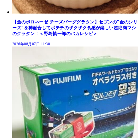
【金のボロネーゼ チーズバーググラタン】セブンの"金のシリ
ーズ"を神融合してポテチのザクザク食感が楽しい超絶肉マシ
のグラタン！＜野島慎一郎のバカレシピ＞
2026年08月07日 11:30