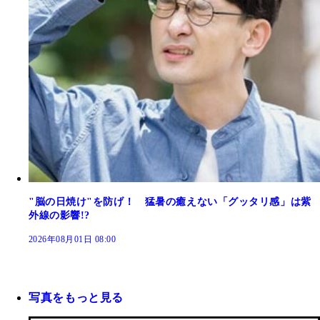
"脳の日焼け"を防げ！ 猛暑の癒えない「グッタリ感」は紫
外線の影響!?
2026年08月01日 08:00
写真をもっと見る