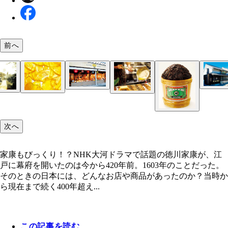
前へ
「通圓（つうえん）」［1160年創業／京都府］ 豊
昭和初期の通圓茶屋。江戸時代の建築の名残がある
昭和初期の頃の慶雲館
や徳川家康が「通圓茶屋」でお茶を飲んだという記
まるや八丁味噌
慶雲館
あり、店には一休和尚からもらった「初代通圓」の
「塩瀬総本家（しおせそうほんけ）」［1349年創
「室次醤油（むろじしょうゆ）」［1573年創業／
「五郎兵衛飴（ごろべえあめ）」［1181年以前創
「伊場仙（いばせん）」［1590年創業／東京都］ 
「須藤本家（すどうほんけ）」［1141年以前創業
「飛良泉本舗（ひらいずみほんぽ）」［1487年創
「剣菱酒造（けんびしじゅぞう）」［1505年以前
五人百姓 池商店
塩瀬総本家
通圓
明治時代、東海道に店を構える「まるや八丁味噌」
も祭られている。【京都府宇治市宇治東内1番地／07
京都］織田信長・徳川家康連合軍が武田勝頼を破っ
県］ 戦国大名・朝倉氏の家臣の家族が1573年に上
島県］ 1189年、源頼朝に京を追われた義経が、奥
創業年が不明のため初代の誕生した1590年を創業
県］ 創業は平安時代の1141年以前といわれ、初代
田県］ 秋田県の霊峰・鳥海山の麓で、空気中の乳
兵庫県］ 1703年、赤穂浪士が討ち入りの前に飲ん
一文字屋和輔
大正時代の一文字屋和輔
伊場仙
21-2243】
篠の合戦（1575年）。家康は塩瀬の本饅頭（写真
（現・福井市）で創業。幕末の頃、欧州に醤油を輸
手県）の平泉に逃げる途中に立ち寄り、武蔵坊弁慶
ている。初代の父が徳川家康と共に三河（愛知県）
は武士で、副業として酒造りをしていたという。日
微生物の力を借りて酵母を育てる、昔ながらの山廃
れている。また、八代将軍・徳川吉宗の御膳酒にも
「五人百姓 池商店（ごにんびゃくしょう いけし
「一文字屋和輔（いちもんじやわすけ）」［1000
五人百姓 池商店
次へ
「西山温泉（にしやまおんせん）・慶雲館（けいう
（かぶと）に盛って軍神に供え戦勝を祈願したとい
し、財政難だった福井藩を救った。この頃、福井に
にこの飴を食べたといわれている。また、そのとき
江戸に移り、和紙や竹を扱う商いを始めた。江戸中
古の酒蔵であり、欧米にも多く輸出されていて評価
みで現在も酒造りをしている東北最古の酒蔵。「飛
された。『東海道五十三次 日本橋』の絵中にも剣
ん）」［1245年創業／香川県］ 先祖の功労により
業／京都府］ 994年創祀の京都市にある今宮神社。
ん）」［705年創業／山梨県］藤原鎌足の長子、藤
【本店・東京都中央区明石町7-14／03-6264-2550】
に来ていた坂本龍馬が室次の醤油を使っていたとい
慶が書いた自筆の借証文も残っているという。【現
扇子とうちわを作り始め、江戸幕府御用達のうちわ
い。予約制だが酒蔵見学もできる。【茨城県笠間市
り良い白い水」から「飛良泉」になった。【秋田県
ゴマークが描かれている。江戸時代から大人気だっ
金刀比羅ことひら宮の境内で、特別に商売すること
同じ時期に門前で創業したというのが「一文字屋和
が発見した甲斐（山梨県）の秘湯で、「武田信玄の
家康もびっくり！？NHK大河ドラマで話題の徳川家康が、江
【福井県福井市田原2-4-1／0776-22-8227】
店舗での販売はなく、卸販売のみ】
に。【東京都中央区日本橋小舟町4-1／03-3664-926
2125／0296-77-0152】
ほ市平沢中町59／0184-35-2031】
酒。【兵庫県神戸市東灘区御影本町3-12-5／078-451
可された5軒のうちの一軒。付属の小づちで叩いて
輔」。現在まで続いて売っているのはあぶり餅のみ
湯」と呼ばれ、徳川家康も訪れたといわれている。
戸に幕府を開いたのは今から420年前。1603年のことだった。
2501】
ご利益を分け合うこんぴら名物の「加美代（かみよ
う徹底ぶり。【京都府京都市北区柴野今宮町69／075
温・加水のない源泉を使用。【山梨県南巨摩郡早川
そのときの日本には、どんなお店や商品があったのか？当時か
飴」を製造・販売している。【香川県仲多度郡琴平町
492-6852】
島白沢83／0556-48-2111】
ら現在まで続く400年超え...
／0877-75-3694】
明治後期に数寄屋河岸、霊岸島にあった店舗
この記事を読む
「まるや八丁味噌（はっちょうみそ）」［1337年