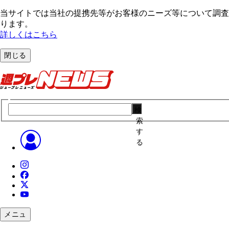
当サイトでは当社の提携先等がお客様のニーズ等について調査・
ります。
詳しくはこちら
閉じる
検
索
す
る
メニュ