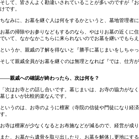
そして、皆さんよく勘違いされていることが多いのですが『お
けです。
ちなみに、お墓を継ぐ人は何をするかというと、墓地管理者に
お墓の掃除やお参りなどもするのなら、やはりお墓の近くに住
でいて、なかなかこちらに来られないのでお墓を継いでもらえ
というか、親戚の了解を得ないと『勝手に墓じまいをしちゃっ
そして親戚全員がお墓を継ぐのは無理となれば『では、仕方が
――親戚への確認が終わったら、次は何を？
「次はお寺との話し合いです。墓じまいは、お寺の協力がなく
墓じまいが比較的楽なんです。
というのは、お寺のように檀家（寺院の信徒や門徒になり経済
す。
お寺は檀家が少なくなるとお布施などが減るので、経営が成り
また、お墓から遺骨を取り出したり、お墓を解体し更地にする