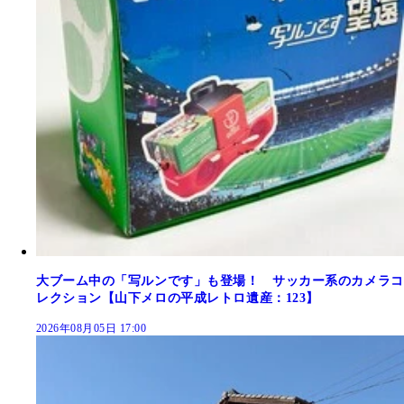
大ブーム中の「写ルンです」も登場！ サッカー系のカメラコ
レクション【山下メロの平成レトロ遺産：123】
2026年08月05日 17:00