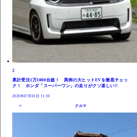
2
累計受注1万1000台超！ 異例の大ヒットEVを徹底チェッ
ク！ ホンダ「スーパーワン」の走りがクソ楽しい!!
2026年07月01日 11:30
クルマ