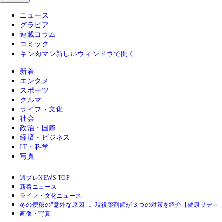
ニュース
グラビア
連載コラム
コミック
キン肉マン
新しいウィンドウで開く
新着
エンタメ
スポーツ
クルマ
ライフ・文化
社会
政治・国際
経済・ビジネス
IT・科学
写真
週プレNEWS TOP
新着ニュース
ライフ・文化ニュース
冬の便秘の"意外な原因" 。現役薬剤師が３つの対策を紹介【健康サディ
画像・写真