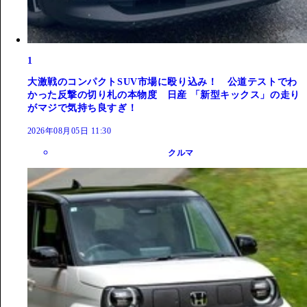
1
大激戦のコンパクトSUV市場に殴り込み！ 公道テストでわ
かった反撃の切り札の本物度 日産 「新型キックス」の走り
がマジで気持ち良すぎ！
2026年08月05日 11:30
クルマ