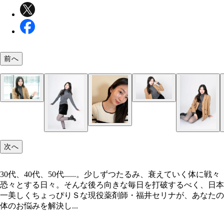
前へ
福井セリナ
福井セリナ
福井セリナ
福井セリナ
次へ
30代、40代、50代......。少しずつたるみ、衰えていく体に戦々
恐々とする日々。そんな後ろ向きな毎日を打破するべく、日本
一美しくちょっぴりＳな現役薬剤師・福井セリナが、あなたの
体のお悩みを解決し...