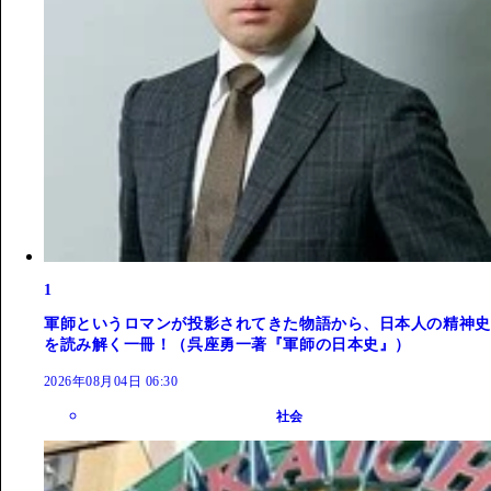
1
軍師というロマンが投影されてきた物語から、日本人の精神史
を読み解く一冊！（呉座勇一著『軍師の日本史』）
2026年08月04日 06:30
社会