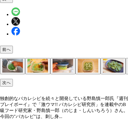
前へ
（１）洗う！ 刺し身こんにゃくは水と一緒にパッ
（２）漬ける！ 刺し身こんにゃくをタッパーなど
（３）冷凍！ タレを絡めたら容器にフタをし、冷
（４）解凍！ 冷凍庫から取り出すとカチカチに凍
（５）完成！「刺し身こんにゃくのルイベ漬け」
独創的なバカレシピを続々と開発している野島慎一
次へ
ジされている。まずはざるに上げて水を切り、水道
したら、タレをたっぷりと絡めよう。タレは酢みそ
で1、2日ほど漬け込もう。文字数が余ったのでも
いるため、冷蔵庫に移して少し待ち、箸で取れる程
軽く水洗いしてぬめりを取ろう。その後、しっかり
タンダードで間違いない味だが、どんなタレを使っ
書く。タレを絡めたら容器にフタをし、冷凍庫で1
で解凍。その後、食器に盛れば完成だ。解凍時に追
独創的なバカレシピを続々と開発している野島慎一郎氏『週刊
気を切っておくこと
OK。こんにゃくは寛容だ！
ほど漬け込もう
レをするのもアリ！
プレイボーイ』で「激ウマ!! バカレシピ研究所」を連載中のB
級フード研究家・野島慎一郎（のじま・しんいちろう）さん。
今回の"バカレピ"は、刺し身...