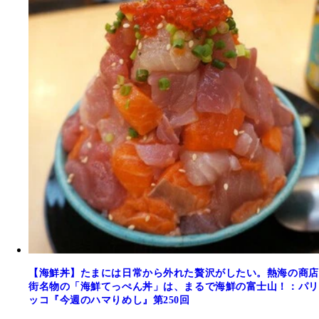
【海鮮丼】たまには日常から外れた贅沢がしたい。熱海の商店
街名物の「海鮮てっぺん丼」は、まるで海鮮の富士山！：パリ
ッコ『今週のハマりめし』第250回