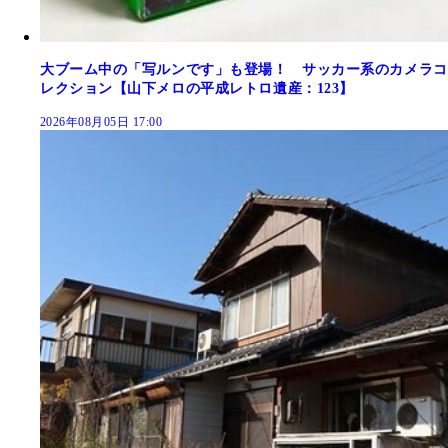
大ブーム中の「写ルンです」も登場！ サッカー系のカメラコ
レクション【山下メロの平成レトロ遺産：123】
2026年08月05日 17:00