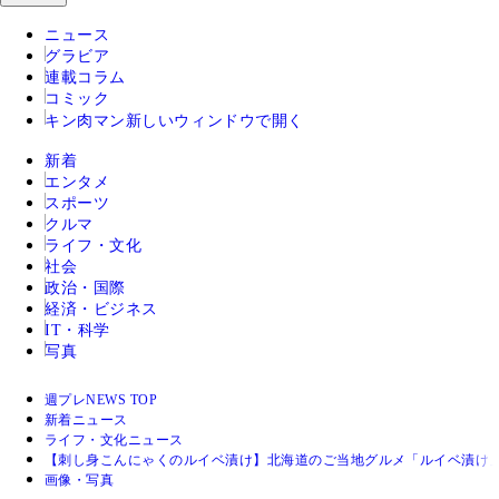
ニュース
グラビア
連載コラム
コミック
キン肉マン
新しいウィンドウで開く
新着
エンタメ
スポーツ
クルマ
ライフ・文化
社会
政治・国際
経済・ビジネス
IT・科学
写真
週プレNEWS TOP
新着ニュース
ライフ・文化ニュース
【刺し身こんにゃくのルイベ漬け】北海道のご当地グルメ「ルイベ漬け
画像・写真