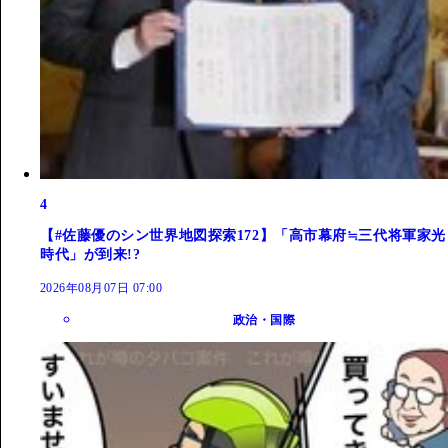
4
【#佐藤優のシン世界地図探索172】「高市幕府≒三代将軍家光
時代」が到来!?
2026年08月07日 07:00
政治・国際