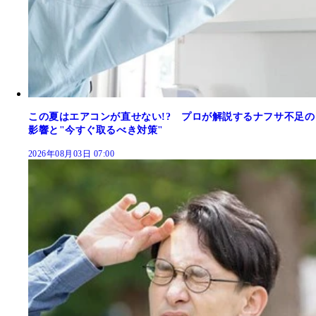
この夏はエアコンが直せない!? プロが解説するナフサ不足の
影響と"今すぐ取るべき対策"
2026年08月03日 07:00