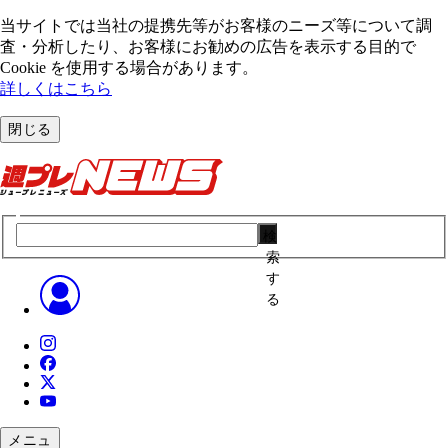
当サイトでは当社の提携先等がお客様のニーズ等について調
査・分析したり、お客様にお勧めの広告を表⽰する⽬的で
Cookie を使⽤する場合があります。
詳しくはこちら
閉じる
検
索
す
る
メニュ