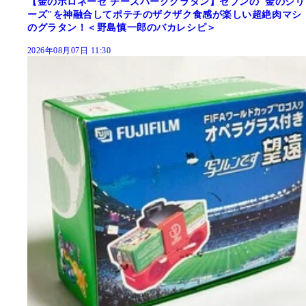
【金のボロネーゼ チーズバーググラタン】セブンの"金のシリ
ーズ"を神融合してポテチのザクザク食感が楽しい超絶肉マシ
のグラタン！＜野島慎一郎のバカレシピ＞
2026年08月07日 11:30