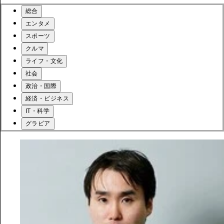
総合
エンタメ
スポーツ
クルマ
ライフ・文化
社会
政治・国際
経済・ビジネス
IT・科学
グラビア