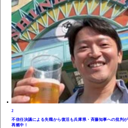
2
不信任決議による失職から復活も兵庫県・斉藤知事への批判が
再燃中！