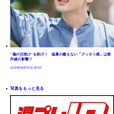
"脳の日焼け"を防げ！ 猛暑の癒えない「グッタリ感」は紫
外線の影響!?
2026年08月01日 08:00
写真をもっと見る