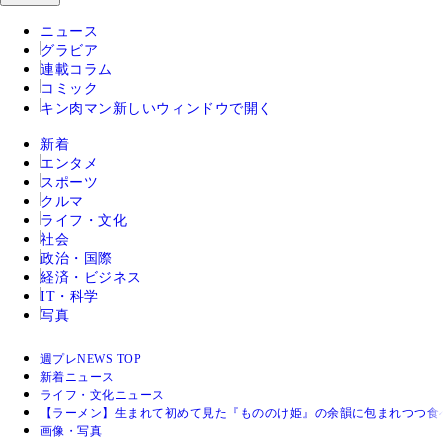
ニュース
グラビア
連載コラム
コミック
キン肉マン
新しいウィンドウで開く
新着
エンタメ
スポーツ
クルマ
ライフ・文化
社会
政治・国際
経済・ビジネス
IT・科学
写真
週プレNEWS TOP
新着ニュース
ライフ・文化ニュース
【ラーメン】生まれて初めて見た『もののけ姫』の余韻に包まれつつ食べ
画像・写真