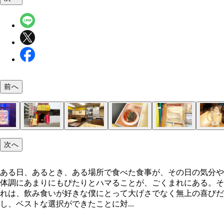
前へ
おもしろかったです
「香港飯店」
おだやかな空気が流れる店内
「黒炎竜の棲家」
特別メニュー
ホッピーセット
理想的ホッピーセット
少しの高菜が嬉しい
「きくらげとトマトと豚肉の玉子炒めラーメン」
色鮮やかな一杯
たっぷりの麺
次へ
ある日、あるとき、ある場所で食べた食事が、その日の気分や
体調にあまりにもぴたりとハマることが、ごくまれにある。そ
れは、飲み食いが好きな僕にとって大げさでなく無上の喜びだ
し、ベストな選択ができたことに対...