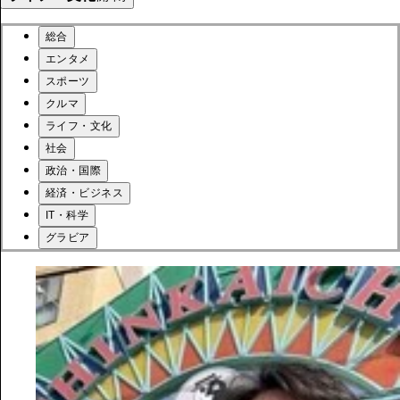
総合
エンタメ
スポーツ
クルマ
ライフ・文化
社会
政治・国際
経済・ビジネス
IT・科学
グラビア