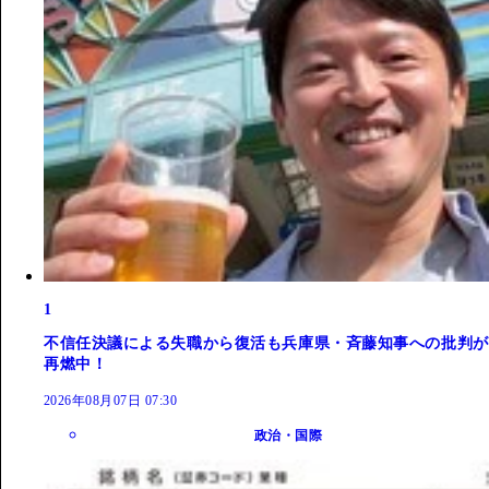
1
不信任決議による失職から復活も兵庫県・斉藤知事への批判が
再燃中！
2026年08月07日 07:30
政治・国際