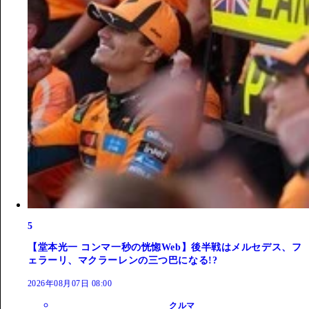
5
【堂本光一 コンマ一秒の恍惚Web】後半戦はメルセデス、フ
ェラーリ、マクラーレンの三つ巴になる!?
2026年08月07日 08:00
クルマ