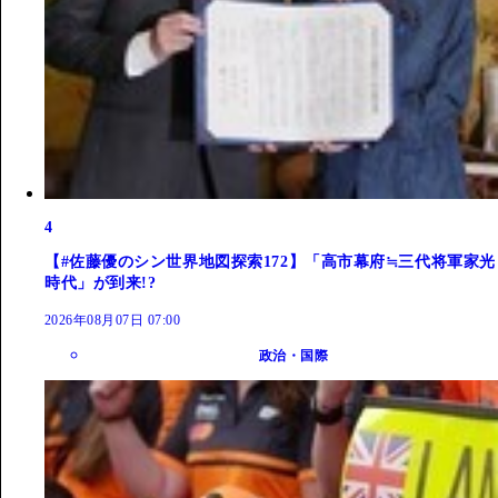
4
【#佐藤優のシン世界地図探索172】「高市幕府≒三代将軍家光
時代」が到来!?
2026年08月07日 07:00
政治・国際