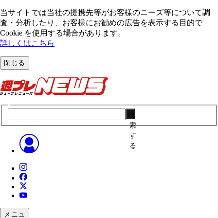
当サイトでは当社の提携先等がお客様のニーズ等について調
査・分析したり、お客様にお勧めの広告を表⽰する⽬的で
Cookie を使⽤する場合があります。
詳しくはこちら
閉じる
検
索
す
る
メニュ