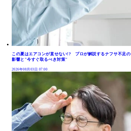
この夏はエアコンが直せない!? プロが解説するナフサ不足の
影響と"今すぐ取るべき対策"
2026年08月03日 07:00