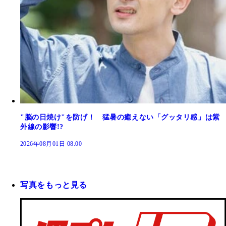
"脳の日焼け"を防げ！ 猛暑の癒えない「グッタリ感」は紫
外線の影響!?
2026年08月01日 08:00
写真をもっと見る