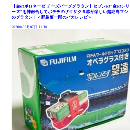
【金のボロネーゼ チーズバーググラタン】セブンの"金のシリ
ーズ"を神融合してポテチのザクザク食感が楽しい超絶肉マシ
のグラタン！＜野島慎一郎のバカレシピ＞
2026年08月07日 11:30