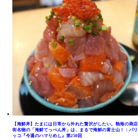
【海鮮丼】たまには日常から外れた贅沢がしたい。熱海の商店
街名物の「海鮮てっぺん丼」は、まるで海鮮の富士山！：パリ
ッコ『今週のハマりめし』第250回