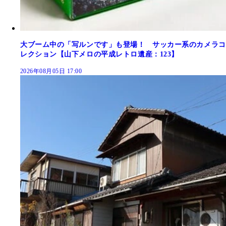
大ブーム中の「写ルンです」も登場！ サッカー系のカメラコ
レクション【山下メロの平成レトロ遺産：123】
2026年08月05日 17:00