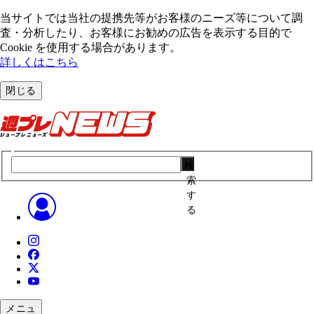
当サイトでは当社の提携先等がお客様のニーズ等について調
査・分析したり、お客様にお勧めの広告を表⽰する⽬的で
Cookie を使⽤する場合があります。
詳しくはこちら
閉じる
検
索
す
る
メニュ