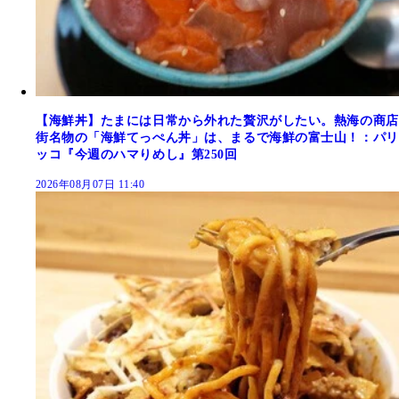
【海鮮丼】たまには日常から外れた贅沢がしたい。熱海の商店
街名物の「海鮮てっぺん丼」は、まるで海鮮の富士山！：パリ
ッコ『今週のハマりめし』第250回
2026年08月07日 11:40