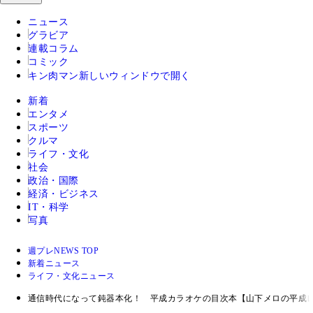
ニュース
グラビア
連載コラム
コミック
キン肉マン
新しいウィンドウで開く
新着
エンタメ
スポーツ
クルマ
ライフ・文化
社会
政治・国際
経済・ビジネス
IT・科学
写真
週プレNEWS TOP
新着ニュース
ライフ・文化ニュース
通信時代になって鈍器本化！ 平成カラオケの目次本【山下メロの平成レ