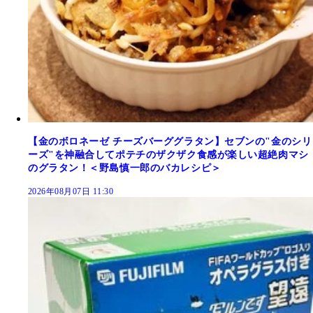
【金のボロネーゼ チーズバーググラタン】セブンの"金のシリ
ーズ"を神融合してポテチのザクザク食感が楽しい超絶肉マシ
のグラタン！＜野島慎一郎のバカレシピ＞
2026年08月07日 11:30