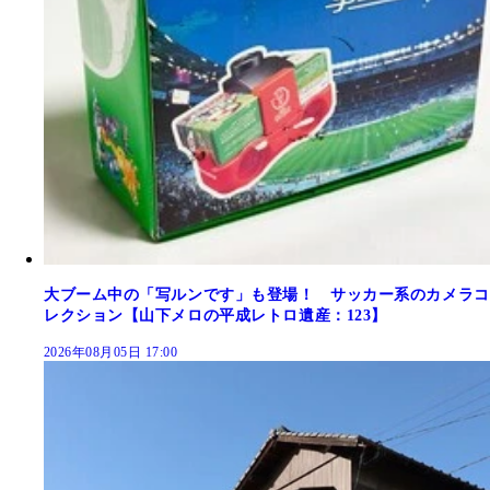
大ブーム中の「写ルンです」も登場！ サッカー系のカメラコ
レクション【山下メロの平成レトロ遺産：123】
2026年08月05日 17:00