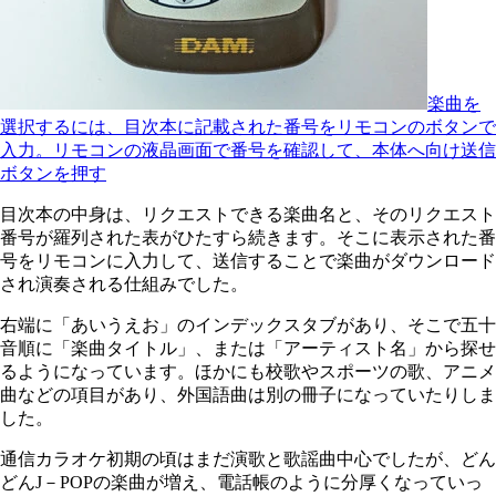
楽曲を
選択するには、目次本に記載された番号をリモコンのボタンで
入力。リモコンの液晶画面で番号を確認して、本体へ向け送信
ボタンを押す
目次本の中身は、リクエストできる楽曲名と、そのリクエスト
番号が羅列された表がひたすら続きます。そこに表示された番
号をリモコンに入力して、送信することで楽曲がダウンロード
され演奏される仕組みでした。
右端に「あいうえお」のインデックスタブがあり、そこで五十
音順に「楽曲タイトル」、または「アーティスト名」から探せ
るようになっています。ほかにも校歌やスポーツの歌、アニメ
曲などの項目があり、外国語曲は別の冊子になっていたりしま
した。
通信カラオケ初期の頃はまだ演歌と歌謡曲中心でしたが、どん
どんJ－POPの楽曲が増え、電話帳のように分厚くなっていっ