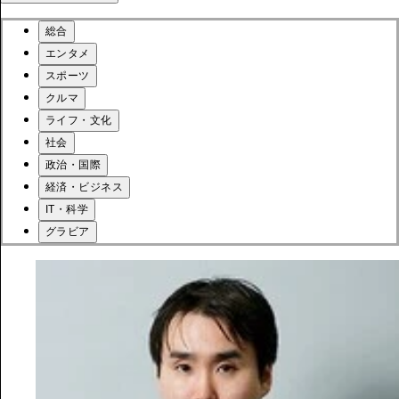
総合
エンタメ
スポーツ
クルマ
ライフ・文化
社会
政治・国際
経済・ビジネス
IT・科学
グラビア