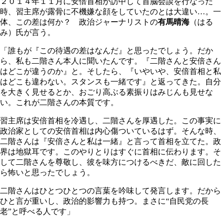
２０１４年１１月に安倍首相が訪中して首脳会談を行なった
時、習主席が露骨に不機嫌な顔をしていたのとは大違い…。一
体、この差は何か？ 政治ジャーナリストの
有馬晴海
（はる
み）氏が言う。
「誰もが『この待遇の差はなんだ』と思ったでしょう。だか
ら、私も二階さん本人に聞いたんです。『二階さんと安倍さん
はどこが違うのか』と。そしたら、『いやいや、安倍首相と私
はどこも違わない。スタンスも一緒です』と返ってきた。自分
を大きく見せるとか、おごり高ぶる素振りはみじんも見せな
い。これが二階さんの本質です。
習主席は安倍首相を冷遇し、二階さんを厚遇した。この事実に
政治家としての安倍首相は内心傷ついているはず。そんな時、
二階さんは『安倍さんと私は一緒』と言って首相を立てた。政
界は地獄耳です。このやりとりはすぐに首相に伝わります。そ
して二階さんを尊敬し、彼を味方につけるべきだ、敵に回した
ら怖いと思ったでしょう。
二階さんはひとつひとつの言葉を吟味して発言します。だから
ひと言が重いし、政治的影響力も持つ。まさに“自民党の長
老”と呼べる人です」