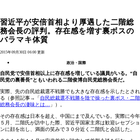
習近平が安倍首相より厚遇した二階総
務会長の評判。存在感を増す裏ボスの
バラマキ体質
2015年09月30日 06:00 更新
政治・国際
自民党で安倍首相以上に存在感を増している議員がいる。“自
民党の裏番長”ともいわれる二階俊博自民党総務会長だ。
実際、先の自民総裁選不戦勝でも大きな存在感を示したとされ
る（参照記事→「
自民総裁選不戦勝を陰で操った裏ボス・二階
総務会長の凄味とは…
」）。
その存在感は日本を超え、中国にまで及んでいる。実際に今年
５月、二階氏が訪中した際、習近平国家主席は歓迎レセプショ
ンに顔を出し、満面の笑みで３０分近く二階氏と会話した。