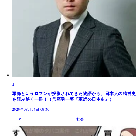
1
軍師というロマンが投影されてきた物語から、日本人の精神史
を読み解く一冊！（呉座勇一著『軍師の日本史』）
2026年08月04日 06:30
社会