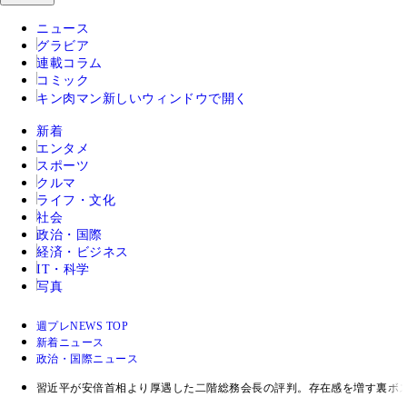
ニュース
グラビア
連載コラム
コミック
キン肉マン
新しいウィンドウで開く
新着
エンタメ
スポーツ
クルマ
ライフ・文化
社会
政治・国際
経済・ビジネス
IT・科学
写真
週プレNEWS TOP
新着ニュース
政治・国際ニュース
習近平が安倍首相より厚遇した二階総務会長の評判。存在感を増す裏ボ