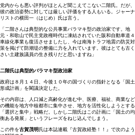
党内からも悪い評判がほとんど聞こえてこない二階氏。だが、
彼の政治姿勢に対しては厳しい評価をする人もいる。ジャーナ
リストの横田一（はじめ）氏は言う。
「二階さんは典型的な公共事業バラマキ型の政治家です。地
元・和歌山で民主党政権時代に凍結されていた阪和自動車道４
車線化事業も復活させましたし、今は南海トラフ地震の防災対
策を掲げて防潮堤の整備に力を入れています。彼はとても古く
さい土建族議員の生き残りだと思いますね」
二階氏は典型的バラマキ型政治家
政府は８月１４日、今後１０年の国づくりの指針となる「国土
形成計画」を閣議決定した。
その内容は、人口減と高齢化が進む中、医療、福祉、商業など
の機能を地方中核都市に集中させ、地方を活性化しようとする
「選択と集中」戦略だ。しかし二階氏はこの計画に「国土の均
衡ある発展」というフレーズをねじ込んでしまう。
この件を
古賀茂明
氏は本誌連載『古賀政経塾！！』で次のよう