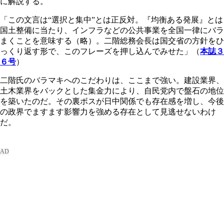
に解説する。
「この文言は“選択と集中”とは正反対。『均衡ある発展』とは
国土整備に当たり、インフラなどの公共事業を全国一律にバラ
まくことを意味する（略）。二階総務会長は国交省の方針をひ
っくり返す形で、このフレーズを押し込んでみせた」（
本誌３
６号
）
二階氏のバラマキへのこだわりは、ここまで強い。建設業界、
土木業界をバックとした集金力により、自民党内で盤石の地位
を築いたのだ。その裏ボスが日中関係でも存在感を増し、今後
の政界でますます影響力を強める存在として見逃せないわけ
だ。