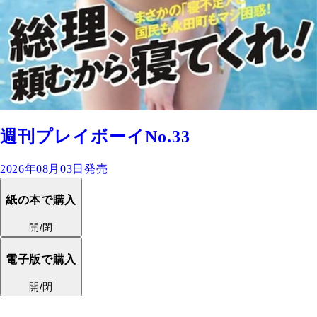
週刊プレイボーイNo.33
2026年08月03日発売
紙の本で購入
開/閉
電子版で購入
開/閉