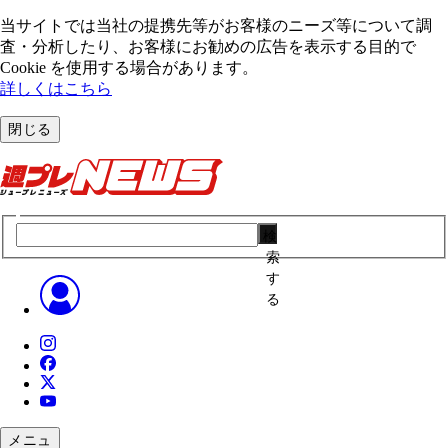
当サイトでは当社の提携先等がお客様のニーズ等について調
査・分析したり、お客様にお勧めの広告を表⽰する⽬的で
Cookie を使⽤する場合があります。
詳しくはこちら
閉じる
検
索
す
る
メニュ