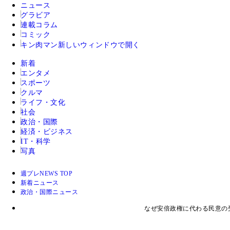
ニュース
グラビア
連載コラム
コミック
キン肉マン
新しいウィンドウで開く
新着
エンタメ
スポーツ
クルマ
ライフ・文化
社会
政治・国際
経済・ビジネス
IT・科学
写真
週プレNEWS TOP
新着ニュース
政治・国際ニュース
なぜ安倍政権に代わる民意の