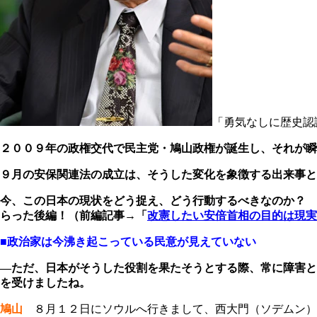
「勇気なしに歴史認
２００９年の政権交代で民主党・鳩山政権が誕生し、それが瞬
９月の安保関連法の成立は、そうした変化を象徴する出来事と
今、この日本の現状をどう捉え、どう行動するべきなのか？ 
らった後編！（前編記事→「
改憲したい安倍首相の目的は現実
■政治家は今沸き起こっている民意が見えていない
―ただ、日本がそうした役割を果たそうとする際、常に障害と
を受けましたね。
鳩山
８月１２日にソウルへ行きまして、西大門（ソデムン）