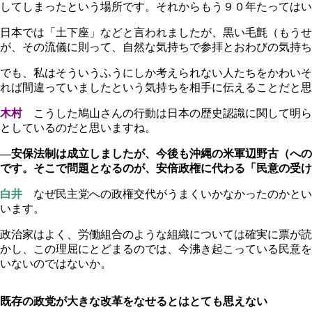
してしまったという場所です。それからもう９０年たってはい
日本では「土下座」などと言われましたが、黒い毛氈（もうせ
が、その流儀に則って、自然な気持ちで参拝とおわびの気持ち
でも、私はそういうふうにしか考えられない人たちをかわいそ
れば間違っていましたという気持ちを相手に伝えることだと思
木村
こうした鳩山さんの行動は日本の歴史認識に関して明ら
としているのだと思いますね。
―安保法制は成立しましたが、今後も沖縄の米軍辺野古（への
です。そこで問題となるのが、安倍政権に代わる「民意の受け
白井
なぜ民主党への政権交代がうまくいかなかったのかとい
います。
政治家はよく、労働組合のような組織については確実に票が読
かし、この理屈にとどまるのでは、今沸き起こっている民意を
いないのではないか。
既存の政党が大きな改革をなせるとはとても思えない