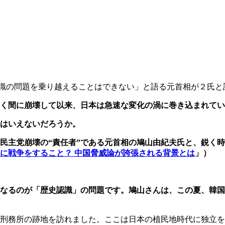
識の問題を乗り越えることはできない」と語る元首相が２氏と
く間に崩壊して以来、日本は急速な変化の渦に巻き込まれてい
はいえないだろうか。
民主党崩壊の“責任者”である元首相の鳩山由紀夫氏と、鋭く
に戦争をすること？ 中国脅威論が誇張される背景とは
」）
なるのが「歴史認識」の問題です。鳩山さんは、この夏、韓国
刑務所の跡地を訪れました。ここは日本の植民地時代に独立を