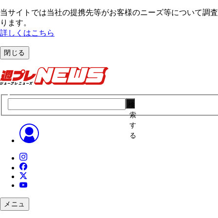
当サイトでは当社の提携先等がお客様のニーズ等について調査・
ります。
詳しくはこちら
閉じる
検
索
す
る
メニュ