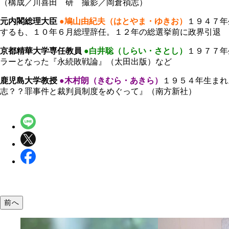
（構成／川喜田 研 撮影／岡倉禎志）
元内閣総理大臣
●鳩山由紀夫（はとやま・ゆきお）
１９４７年
するも、１０年６月総理辞任。１２年の総選挙前に政界引退
京都精華大学専任教員
●白井聡（しらい・さとし）
１９７７年
ラーとなった『永続敗戦論』（太田出版）など
鹿児島大学教授
●木村朗（きむら・あきら）
１９５４年生まれ
志？？罪事件と裁判員制度をめぐって』（南方新社）
前へ