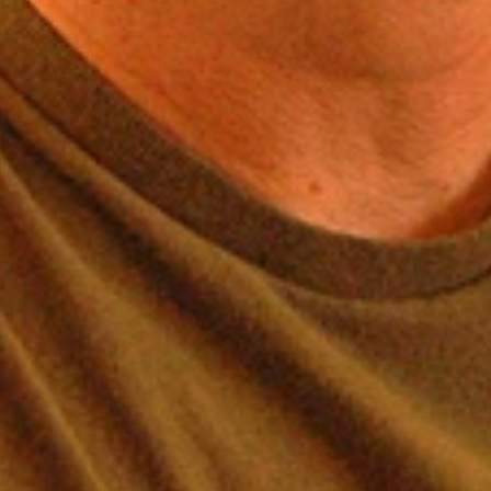
きない」と語る元首相が２氏と語り合った
氏
氏