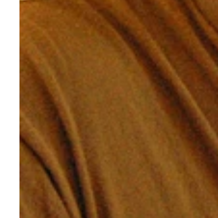
「勇気なしに歴史認識の問題を乗り越えることはで
元内閣総理大臣・鳩山由紀夫（はとやま・ゆきお）
鹿児島大学教授・木村朗（きむら・あきら）氏
京都精華大学専任教員・白井聡（しらい・さとし）