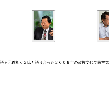
語る元首相が２氏と語り合った２００９年の政権交代で民主党