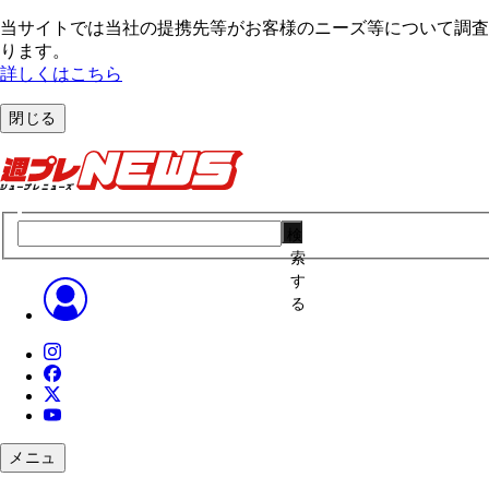
当サイトでは当社の提携先等がお客様のニーズ等について調査・
ります。
詳しくはこちら
閉じる
検
索
す
る
メニュ