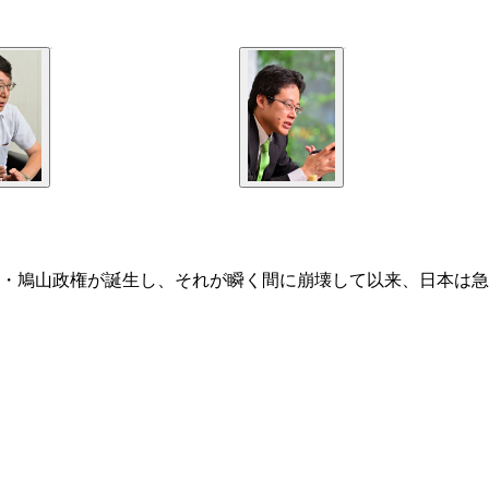
・鳩山政権が誕生し、それが瞬く間に崩壊して以来、日本は急