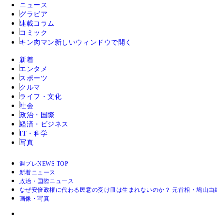
ニュース
グラビア
連載コラム
コミック
キン肉マン
新しいウィンドウで開く
新着
エンタメ
スポーツ
クルマ
ライフ・文化
社会
政治・国際
経済・ビジネス
IT・科学
写真
週プレNEWS TOP
新着ニュース
政治・国際ニュース
なぜ安倍政権に代わる民意の受け皿は生まれないのか？ 元首相・鳩山由
画像・写真