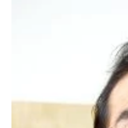
望月衣塑子氏（左）の猛追に菅官房長官が“キレた
舌鋒鋭く安倍政権批判を繰り広げる古賀氏と望月氏