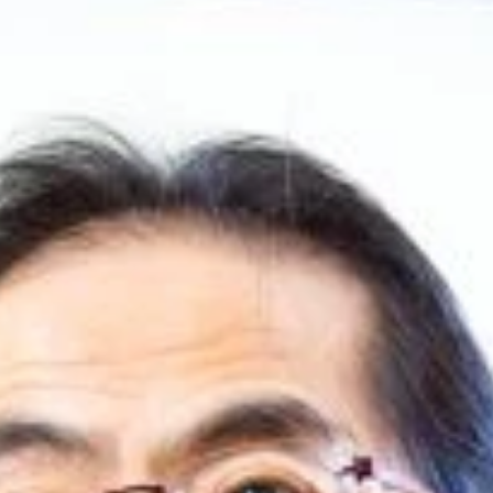
”意味とは？ 古賀茂明氏（右）と週プレ酒場でぶっちゃけまく
。両氏は近日中に共著を出版する予定とのこと