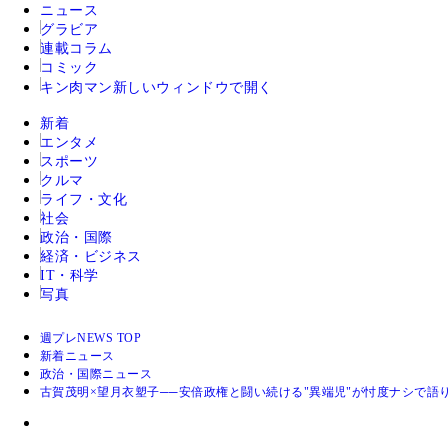
ニュース
グラビア
連載コラム
コミック
キン肉マン
新しいウィンドウで開く
新着
エンタメ
スポーツ
クルマ
ライフ・文化
社会
政治・国際
経済・ビジネス
IT・科学
写真
週プレNEWS TOP
新着ニュース
政治・国際ニュース
古賀茂明×望月衣塑子──安倍政権と闘い続ける"異端児"が忖度ナシで語