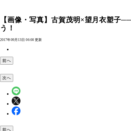
【画像・写真】古賀茂明×望月衣塑子─
う！
2017年09月13日 06:00 更新
前へ
次へ
前へ