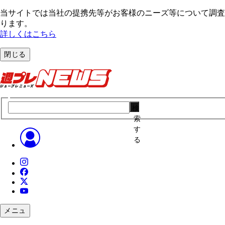
当サイトでは当社の提携先等がお客様のニーズ等について調査・
ります。
詳しくはこちら
閉じる
検
索
す
る
メニュ