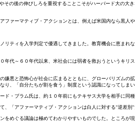
幅やその後の伸びしろを重視することこそがハーバード大の大
アファーマティブ・アクションとは、例えば米国内なら黒人や
ノリティを入学判定で優遇してきました。教育機会に恵まれな
０年代～６０年代以来、米社会には弱者を救おうというキリス
の嫌悪と恐怖心が社会に広まるとともに、グローバリズムの拡
なり、「自分たちが割を食う」制度という認識になってしまい
ード・ブラム氏は、約１０年前にもテキサス大学を相手に同種
て、「アファーマティブ・アクションは白人に対する"逆差別
ンをめぐる議論は極めてわかりやすいものでした。ところが現