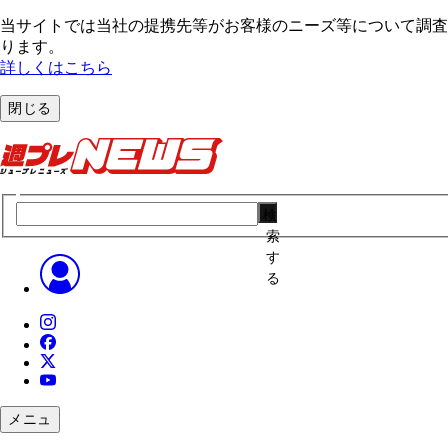
当サイトでは当社の提携先等がお客様のニーズ等について調査・
ります。
詳しくはこちら
閉じる
検
索
す
る
メニュ