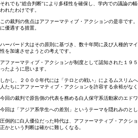
それでも"総合判断"により多様性を確保し、学内での議論の
われたわけです。
この裁判の焦点はアファーマティブ・アクションの是非です。
に優遇する措置。
ハーバード大はその原則に基づき、数十年間に及び人種的マイ
性を加速させようとの考えです。
アファーマティブ・アクションが制度として認知された１９５
ったように思います。
しかし、２０００年代には「テロとの戦い」によるムスリムへ
人たちにアファーマティブ・アクションを許容する余裕がなく
今回の裁判で原告側の代表を務める白人保守系活動家のエドワ
今回は「アジア系学生への差別」というテーマを隠れみのとし
圧倒的に白人優位だった時代は、アファーマティブ・アクショ
正かという判断は確かに難しくなる。