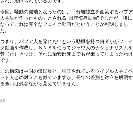
され、虐げられているのです。
今回、騒動の発端となったのは、「分離独立を画策するパプア
人学生が作ったもの」とされる"国旗侮辱動画
"
でしたが、後に
なってこれは完全なフェイク動画だということが判明しまし
た。
つまり、パプア人を陥れたいという動機を持つ何者かがフェイ
ク動画を作成し、ＳＮＳを使ってジャワ人のナショナリズムを
焚（た）きつけ、それに治安部隊までもが乗ってしまったわけ
です。
この構図は中国の漢民族と、弾圧されているウイグル人やチベ
ット人との対立にも似ていますが、長年の差別と対立を解消す
る糸口は残念ながら見えていません。