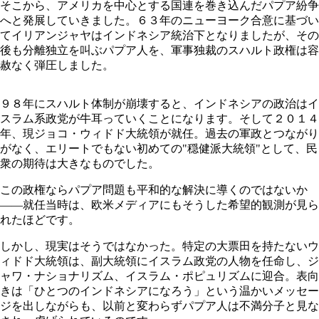
そこから、アメリカを中心とする国連を巻き込んだパプア紛争
へと発展していきました。６３年のニューヨーク合意に基づい
てイリアンジャヤはインドネシア統治下となりましたが、その
後も分離独立を叫ぶパプア人を、軍事独裁のスハルト政権は容
赦なく弾圧しました。
９８年にスハルト体制が崩壊すると、インドネシアの政治はイ
スラム系政党が牛耳っていくことになります。そして２０１４
年、現ジョコ・ウィドド大統領が就任。過去の軍政とつながり
がなく、エリートでもない初めての"穏健派大統領"として、民
衆の期待は大きなものでした。
この政権ならパプア問題も平和的な解決に導くのではないか
―
―
就任当時は、欧米メディアにもそうした希望的観測が見ら
れたほどです。
しかし、現実はそうではなかった。特定の大票田を持たないウ
ィドド大統領は、副大統領にイスラム政党の人物を任命し、ジ
ャワ・ナショナリズム、イスラム・ポピュリズムに迎合。表向
きは「ひとつのインドネシアになろう」という温かいメッセー
ジを出しながらも、以前と変わらずパプア人は不満分子と見な