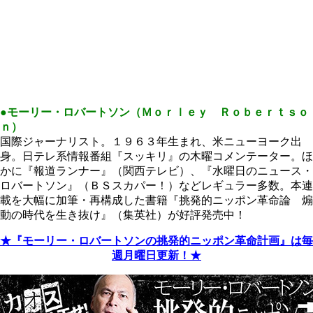
●モーリー・ロバートソン（Ｍｏｒｌｅｙ Ｒｏｂｅｒｔｓｏ
ｎ）
国際ジャーナリスト。１９６３年生まれ、米ニューヨーク出
身。日テレ系情報番組『スッキリ』の木曜コメンテーター。ほ
かに『報道ランナー』（関西テレビ）、『水曜日のニュース・
ロバートソン』（ＢＳスカパー！）などレギュラー多数。本連
載を大幅に加筆・再構成した書籍『挑発的ニッポン革命論 煽
動の時代を生き抜け』（集英社）が好評発売中！
★『モーリー・ロバートソンの挑発的ニッポン革命計画』は毎
週月曜日更新！★