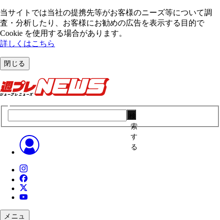
当サイトでは当社の提携先等がお客様のニーズ等について調
査・分析したり、お客様にお勧めの広告を表⽰する⽬的で
Cookie を使⽤する場合があります。
詳しくはこちら
閉じる
検
索
す
る
メニュ