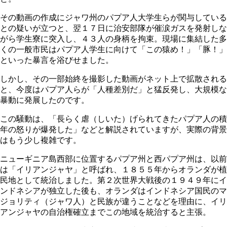
その動画の作成にジャワ州のパプア人大学生らが関与している
との疑いが立つと、翌１７日に治安部隊が催涙ガスを発射しな
がら学生寮に突入し、４３人の身柄を拘束。現場に集結した多
くの一般市民はパプア人学生に向けて「この猿め！」「豚！」
といった暴言を浴びせました。
しかし、その一部始終を撮影した動画がネット上で拡散される
と、今度はパプア人らが「人種差別だ」と猛反発し、大規模な
暴動に発展したのです。
この騒動は、「長らく虐（しいた）げられてきたパプア人の積
年の怒りが爆発した」などと解説されていますが、実際の背景
はもう少し複雑です。
ニューギニア島西部に位置するパプア州と西パプア州は、以前
は「イリアンジャヤ」と呼ばれ、１８５５年からオランダが植
民地として統治しました。第２次世界大戦後の１９４９年にイ
ンドネシアが独立した後も、オランダはインドネシア国民のマ
ジョリティ（ジャワ人）と民族が違うことなどを理由に、イリ
アンジャヤの自治権確立までこの地域を統治すると主張。