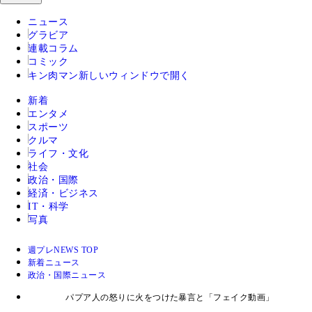
ニュース
グラビア
連載コラム
コミック
キン肉マン
新しいウィンドウで開く
新着
エンタメ
スポーツ
クルマ
ライフ・文化
社会
政治・国際
経済・ビジネス
IT・科学
写真
週プレNEWS TOP
新着ニュース
政治・国際ニュース
パプア人の怒りに火をつけた暴言と「フェイク動画」