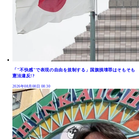
「"不快感"で表現の自由を規制する」国旗損壊罪はそもそも
憲法違反!?
2026年08月08日 08:30