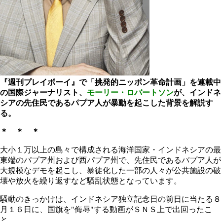
『週刊プレイボーイ』で「挑発的ニッポン革命計画」を連載中
の国際ジャーナリスト、
モーリー・ロバートソン
が、インドネ
シアの先住民であるパプア人が暴動を起こした背景を解説す
る。
＊ ＊ ＊
大小１万以上の島々で構成される海洋国家・インドネシアの最
東端のパプア州および西パプア州で、先住民であるパプア人が
大規模なデモを起こし、暴徒化した一部の人々が公共施設の破
壊や放火を繰り返すなど騒乱状態となっています。
騒動のきっかけは、インドネシア独立記念日の前日に当たる８
月１６日に、国旗を"侮辱"する動画がＳＮＳ上で出回ったこ
と。