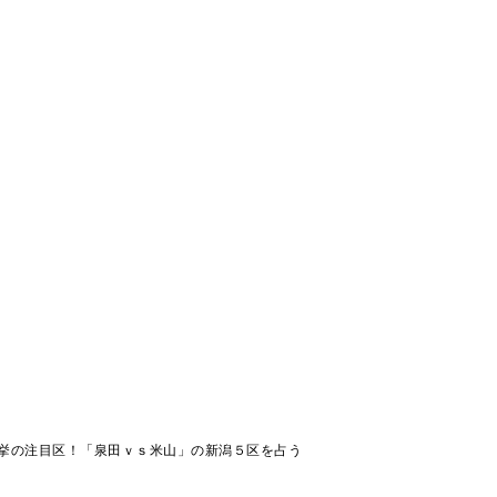
挙の注目区！「泉田ｖｓ米山」の新潟５区を占う