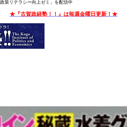
政策リテラシー向上ゼミ」を配信中
★『古賀政経塾！！』は毎週金曜日更新！★