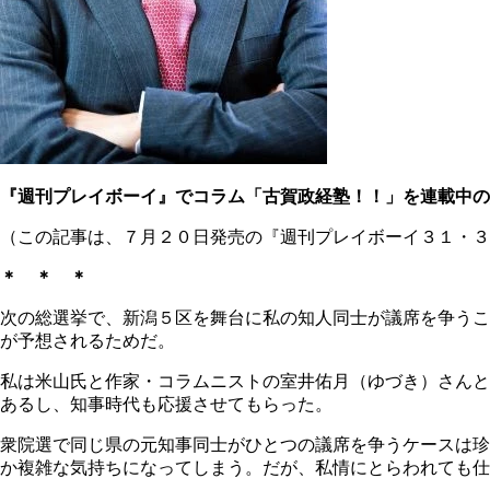
『週刊プレイボーイ』でコラム「古賀政経塾！！」を連載中の
（この記事は、７月２０日発売の『週刊プレイボーイ３１・３
＊ ＊ ＊
次の総選挙で、新潟５区を舞台に私の知人同士が議席を争うこ
が予想されるためだ。
私は米山氏と作家・コラムニストの室井佑月（ゆづき）さんと
あるし、知事時代も応援させてもらった。
衆院選で同じ県の元知事同士がひとつの議席を争うケースは珍
か複雑な気持ちになってしまう。だが、私情にとらわれても