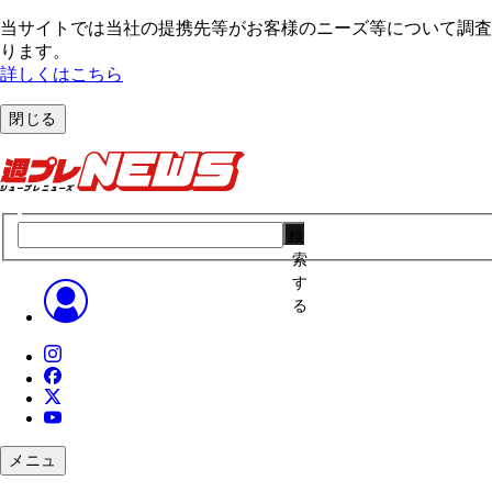
当サイトでは当社の提携先等がお客様のニーズ等について調査・
ります。
詳しくはこちら
閉じる
検
索
す
る
メニュ