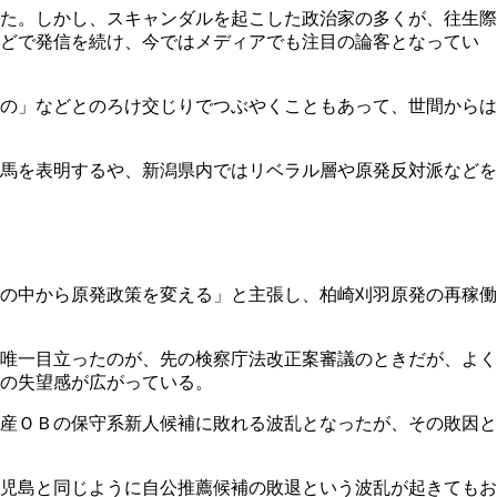
た。しかし、スキャンダルを起こした政治家の多くが、往生際
などで発信を続け、今ではメディアでも注目の論客となってい
の」などとのろけ交じりでつぶやくこともあって、世間からは
馬を表明するや、新潟県内ではリベラル層や原発反対派などを
の中から原発政策を変える」と主張し、柏崎刈羽原発の再稼働
唯一目立ったのが、先の検察庁法改正案審議のときだが、よく
の失望感が広がっている。
産ＯＢの保守系新人候補に敗れる波乱となったが、その敗因と
児島と同じように自公推薦候補の敗退という波乱が起きてもお