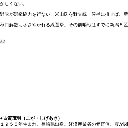
かしくない。
野党が選挙協力を行ない、米山氏を野党統一候補に推せば、新
秋口解散もささやかれる総選挙。その前哨戦はすでに新潟５区
●古賀茂明（こが・しげあき）
１９５５年生まれ、長崎県出身。経済産業省の元官僚。霞が関