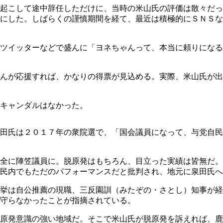
起こして途中辞任しただけに、当時の米山氏の評価は散々だっ
のにした。しばらくの謹慎期間を経て、最近は積極的にＳＮＳ
ツイッターなどで盛んに「ヨネちゃんって、本当に頼りになる
んが応援すれば、かなりの得票が見込める。実際、米山氏が出
スキャンダルはなかった。
田氏は２０１７年の衆院選で、「国会議員になって、与党自民
全に陣笠議員に。脱原発はもちろん、目立った実績は皆無だ。
民内でもただのパフォーマンスだと批判され、地元に泉田氏へ
挙は自公推薦の現職、三反園訓（みたぞの・さとし）知事が経
守らなかったことが指摘されている。
原発意識の強い地域だ。そこで米山氏が脱原発を訴えれば、鹿