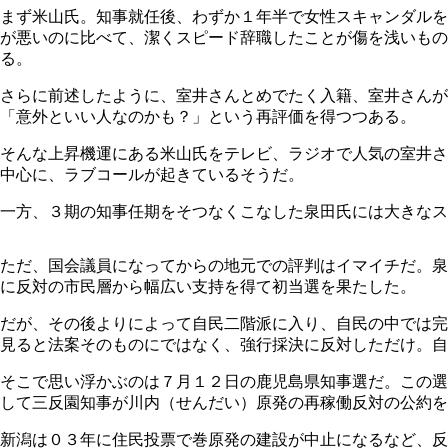
まず米山氏。知事就任後、わずか１年半で女性スキャンダルを
が悪いのに比べて、潔くスピード辞職したことが傷を浅いも
る。
さらに前述したように、室井さんとめでたく入籍、室井さんが
「意外といい人なのかも？」という再評価を得つつある。
そんな上昇機運にある米山氏をテレビ、ラジオで人気の室井さ
中心に、ラブコールが起きているそうだ。
一方、３期の知事任期をそつなくこなした泉田氏には大きな
ただ、国会議員になってからの地元での評判はイマイチだ。泉
に反対の市民層から幅広い支持を得て初当選を果たした。
だが、その後よりによって自民二階派に入り、自民の中では完
見ると法案そのものにではなく、強行採決に反対しただけ。自
そこで思い浮かぶのは７月１２日の鹿児島県知事選だ。この選
して三反園知事が川内（せんだい）原発の再稼働反対の公約を
新潟は０３年に住民投票で巻原発の建設が中止になるなど、反