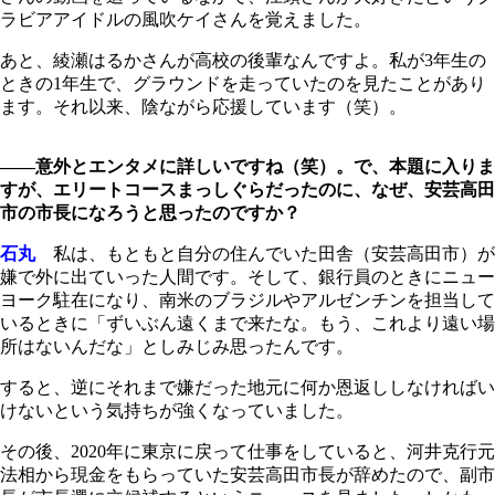
ラビアアイドルの風吹ケイさんを覚えました。
あと、綾瀬はるかさんが高校の後輩なんですよ。私が3年生の
ときの1年生で、グラウンドを走っていたのを見たことがあり
ます。それ以来、陰ながら応援しています（笑）。
――意外とエンタメに詳しいですね（笑）。で、本題に入りま
すが、エリートコースまっしぐらだったのに、なぜ、安芸高田
市の市長になろうと思ったのですか？
石丸
私は、もともと自分の住んでいた田舎（安芸高田市）が
嫌で外に出ていった人間です。そして、銀行員のときにニュー
ヨーク駐在になり、南米のブラジルやアルゼンチンを担当して
いるときに「ずいぶん遠くまで来たな。もう、これより遠い場
所はないんだな」としみじみ思ったんです。
すると、逆にそれまで嫌だった地元に何か恩返ししなければい
けないという気持ちが強くなっていました。
その後、2020年に東京に戻って仕事をしていると、河井克行元
法相から現金をもらっていた安芸高田市長が辞めたので、副市