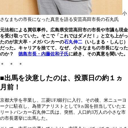
小
さなまちの市長になった真意を語る安芸高田市長の石丸氏
元法相による買収事件。広島県安芸高田市の市長や市議も現金
を受け取っていた。そこで「これではダメだ！」と立ち上がっ
たのが京大卒・メガバンカーの
石丸伸二
（いしまる・しんじ）
だった。キャリアを捨てて、なぜ、小さなまちの市長になった
のか？
徳島市長・内藤佐和子氏
に続き、その真意を聞いた。
＊ ＊ ＊
■出馬を決意したのは、投票日の約１ヵ
月前！
京都大学を卒業し、三菱UFJ銀行に入行。その後、米ニューヨ
ークに駐在し、為替アナリストとして9ヵ国を担当していたエ
リートバンカー石丸伸二氏は、突然、人口約3万人の小さな市
の市長選挙に出馬した。