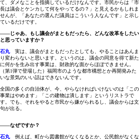
て、ダメなことを指摘しているだけなんです。市民からは「市
長は議会とケンカして何をやってるの？」と見えるかもしれま
せんが、「あなたの選んだ議員はこういう人なんです」と示し
ているだけです。
――じゃあ、もし議会がまともだったら、どんな改革をしたい
と思っていますか？
石丸
実は、議会がまともだったとしても、やることはあんま
り変わらないと思います。というのは、議会の同意を得て新た
に何かを生み出す事業は、財政的な面からほぼできません。
（第1弾で登場した）福岡市のような都市構想とか再開発みた
いな景気のいい話はできないんです。
全国の多くの自治体が、今、やらなければいけないのは「この
事業はやめます」「この建物は潰します」というリストラで
す。でも、それをやると市民から嫌がられるし、議会からは文
句が出る。
――なぜですか？
石丸
例えば、町から図書館がなくなるとか、公民館がなくな