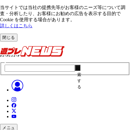
当サイトでは当社の提携先等がお客様のニーズ等について調
査・分析したり、お客様にお勧めの広告を表⽰する⽬的で
Cookie を使⽤する場合があります。
詳しくはこちら
閉じる
検
索
す
る
メニュ