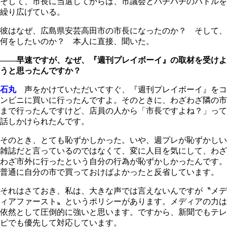
そして、市長に当選してからは、市議会とバチバチのバトルを
繰り広げている。
彼はなぜ、広島県安芸高田市の市長になったのか？ そして、
何をしたいのか？ 本人に直接、聞いた。
――早速ですが、なぜ、『週刊プレイボーイ』の取材を受けよ
うと思ったんですか？
石丸
声をかけていただいてすぐ、『週刊プレイボーイ』をコ
ンビニに買いに行ったんですよ。そのときに、わざわざ隣の市
まで行ったんですけど、店員の人から「市長ですよね？」って
話しかけられたんです。
そのとき、とても恥ずかしかった。いや、週プレが恥ずかしい
雑誌だと言っているのではなくて、変に人目を気にして、わざ
わざ市外に行ったという自分の行為が恥ずかしかったんです。
普通に自分の市で買っておけばよかったと反省しています。
それはさておき、私は、大きな声では言えないんですが〝メデ
ィアファースト〟というポリシーがあります。メディアの力は
依然として圧倒的に強いと思います。ですから、新聞でもテレ
ビでも優先して対応しています。