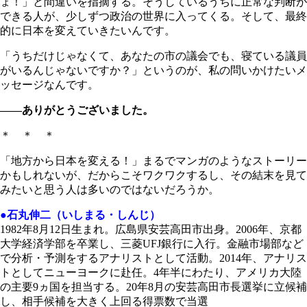
ょ！」と間違いを指摘する。そうしているうちに正常な判断が
できる人が、少しずつ政治の世界に入ってくる。そして、最終
的に日本を変えていきたいんです。
「うちだけじゃなくて、あなたの市の議会でも、寝ている議員
がいるんじゃないですか？」というのが、私の問いかけたいメ
ッセージなんです。
――ありがとうございました。
＊ ＊ ＊
「地方から日本を変える！」まるでマンガのようなストーリー
かもしれないが、だからこそワクワクするし、その結末を見て
みたいと思う人は多いのではないだろうか。
●石丸伸二（いしまる・しんじ）
1982年8月12日生まれ。広島県安芸高田市出身。2006年、京都
大学経済学部を卒業し、三菱UFJ銀行に入行。金融市場部など
で分析・予測をするアナリストとして活動。2014年、アナリス
トとしてニューヨークに赴任。4年半にわたり、アメリカ大陸
の主要9ヵ国を担当する。20年8月の安芸高田市長選挙に立候補
し、相手候補を大きく上回る得票数で当選