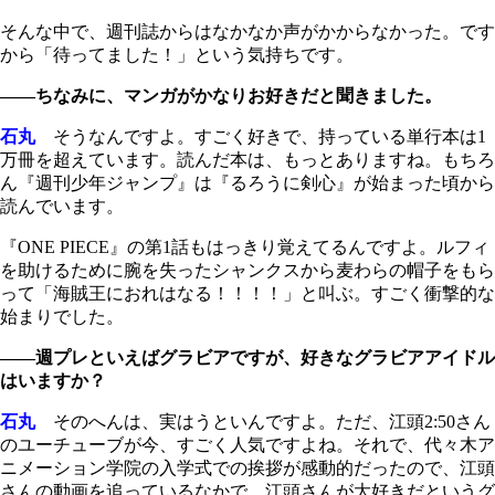
そんな中で、週刊誌からはなかなか声がかからなかった。です
から「待ってました！」という気持ちです。
――ちなみに、マンガがかなりお好きだと聞きました。
石丸
そうなんですよ。すごく好きで、持っている単行本は1
万冊を超えています。読んだ本は、もっとありますね。もちろ
ん『週刊少年ジャンプ』は『るろうに剣心』が始まった頃から
読んでいます。
『ONE PIECE』の第1話もはっきり覚えてるんですよ。ルフィ
を助けるために腕を失ったシャンクスから麦わらの帽子をもら
って「海賊王におれはなる！！！！」と叫ぶ。すごく衝撃的な
始まりでした。
――週プレといえばグラビアですが、好きなグラビアアイドル
はいますか？
石丸
そのへんは、実はうといんですよ。ただ、江頭2:50さん
のユーチューブが今、すごく人気ですよね。それで、代々木ア
ニメーション学院の入学式での挨拶が感動的だったので、江頭
さんの動画を追っているなかで、江頭さんが大好きだというグ