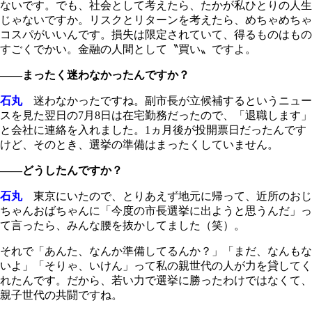
ないです。でも、社会として考えたら、たかが私ひとりの人生
じゃないですか。リスクとリターンを考えたら、めちゃめちゃ
コスパがいいんです。損失は限定されていて、得るものはもの
すごくでかい。金融の人間として〝買い〟ですよ。
――まったく迷わなかったんですか？
石丸
迷わなかったですね。副市長が立候補するというニュー
スを見た翌日の7月8日は在宅勤務だったので、「退職します」
と会社に連絡を入れました。1ヵ月後が投開票日だったんです
けど、そのとき、選挙の準備はまったくしていません。
――どうしたんですか？
石丸
東京にいたので、とりあえず地元に帰って、近所のおじ
ちゃんおばちゃんに「今度の市長選挙に出ようと思うんだ」っ
て言ったら、みんな腰を抜かしてました（笑）。
それで「あんた、なんか準備してるんか？」「まだ、なんもな
いよ」「そりゃ、いけん」って私の親世代の人が力を貸してく
れたんです。だから、若い力で選挙に勝ったわけではなくて、
親子世代の共闘ですね。