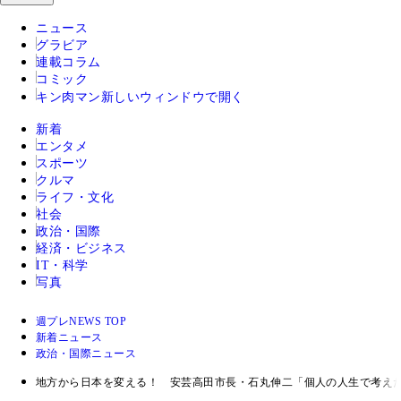
ニュース
グラビア
連載コラム
コミック
キン肉マン
新しいウィンドウで開く
新着
エンタメ
スポーツ
クルマ
ライフ・文化
社会
政治・国際
経済・ビジネス
IT・科学
写真
週プレNEWS TOP
新着ニュース
政治・国際ニュース
地方から日本を変える！ 安芸高田市長・石丸伸二「個人の人生で考え