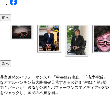
前へ
複数回のデフォルト（債務不履行）を経験し、なお
インフレと不況にあえぐアルゼンチン経済。若い世
停滞感、絶望感は頂点に達している
次へ
暴言連発のパフォーマンスと 「中央銀行廃止」「省庁半減」
などアルゼンチン新大統領破天荒すぎる公約!!当初は＂第3勢
力＂だったが、過激な公約とパフォーマンスでメディアやSNS
をジャックし、国民の不満を扇...