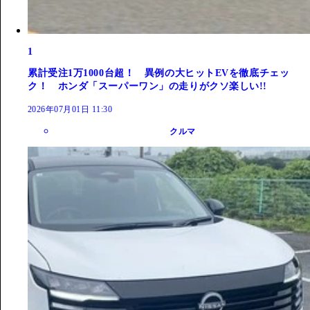
1
累計受注1万1000台超！ 異例の大ヒットEVを徹底チェッ
ク！ ホンダ「スーパーワン」の走りがクソ楽しい!!
2026年07月01日 11:30
クルマ