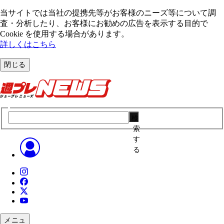
当サイトでは当社の提携先等がお客様のニーズ等について調
査・分析したり、お客様にお勧めの広告を表⽰する⽬的で
Cookie を使⽤する場合があります。
詳しくはこちら
閉じる
検
索
す
る
メニュ