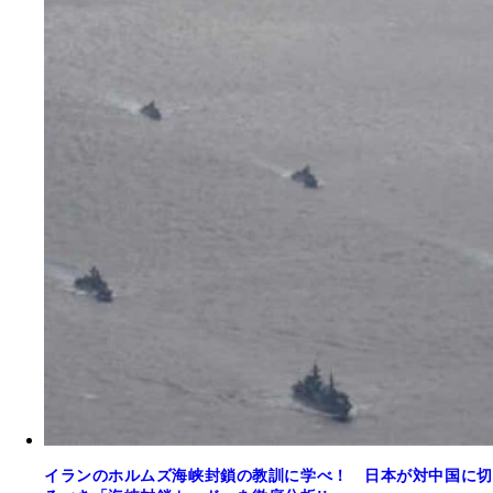
イランのホルムズ海峡封鎖の教訓に学べ！ 日本が対中国に切