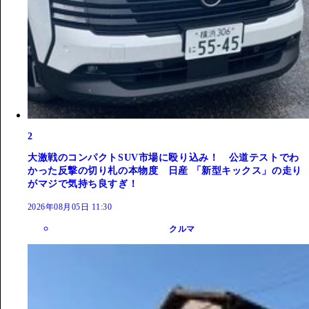
2
大激戦のコンパクトSUV市場に殴り込み！ 公道テストでわ
かった反撃の切り札の本物度 日産 「新型キックス」の走り
がマジで気持ち良すぎ！
2026年08月05日 11:30
クルマ