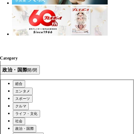
Category
政治・国際
開/閉
総合
エンタメ
スポーツ
クルマ
ライフ・文化
社会
政治・国際