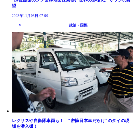
【#佐藤優のシン世界地図探索㉛】世界の多極化、サウジの野
望
2023年11月03日 07:00
政治・国際
レクサスや自衛隊車両も！ "密輸日本車だらけ"のタイの現
場を潜入撮！