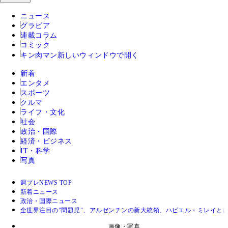
ニュース
グラビア
連載コラム
コミック
キン肉マン
新しいウィンドウで開く
新着
エンタメ
スポーツ
クルマ
ライフ・文化
社会
政治・国際
経済・ビジネス
IT・科学
写真
週プレNEWS TOP
新着ニュース
政治・国際ニュース
全世界注目の"問題児"、アルゼンチンの新大統領、ハビエル・ミレイと
画像・写真